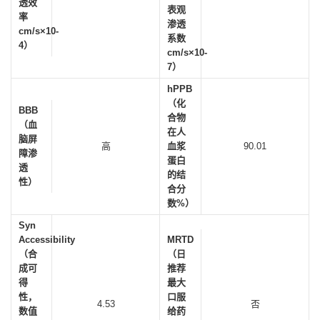
透效
表观
率
渗透
cm/s×10-
系数
4）
cm/s×10-
7）
hPPB
（化
BBB
合物
（血
在人
脑屏
高
血浆
90.01
障渗
蛋白
透
的结
性）
合分
数%）
Syn
Accessibility
MRTD
（合
（日
成可
推荐
得
最大
性，
口服
4.53
否
数值
给药