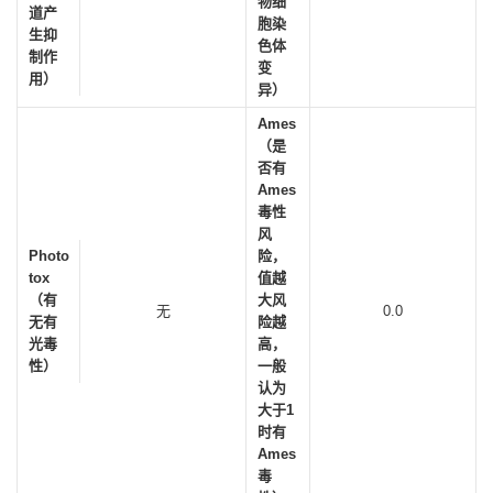
物细
道产
胞染
生抑
色体
制作
变
用）
异）
Ames
（是
否有
Ames
毒性
风
Photo
险，
tox
值越
（有
大风
无
0.0
无有
险越
光毒
高，
性）
一般
认为
大于1
时有
Ames
毒