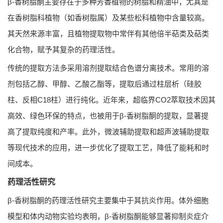
β-香树脂酮主要存在于多种芳香植物的树脂和精油中，尤其是
在香树脂科植物（如香树脂属）及某些松科植物中含量较高。
其天然来源丰富，且植物提取物中常伴有其他倍半萜类及萜类
化合物，赋予其复杂的药理活性。
传统的提取方法多采用溶剂提取结合色谱分离技术。常用的溶
剂包括乙醇、甲醇、乙酸乙酯等，提取后通过柱层析（硅胶
柱、反相C18柱）进行纯化。近年来，超临界CO2萃取技术因其
高效、绿色环保的特点，也被用于β-香树脂酮的提取，显著提
高了提取纯度和产率。此外，微波辅助提取和超声波辅助提取
等现代技术的应用，进一步优化了提取工艺，降低了能耗和时
间成本。
药理活性研究
β-香树脂酮的药理活性研究主要集中于其抗炎作用。体外细胞
模型和体内动物实验均表明，β-香树脂酮能够显著抑制炎症介