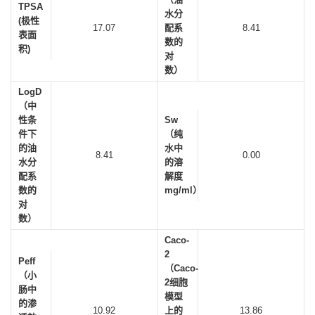
TPSA
水分
(极性
17.07
配系
8.41
表面
数的
积)
对
数）
LogD
（中
性条
Sw
件下
（纯
的油
水中
8.41
0.00
水分
的溶
配系
解度
数的
mg/ml）
对
数）
Caco-
2
Peff
（Caco-
（小
2细胞
肠中
模型
的渗
10.92
上的
13.86