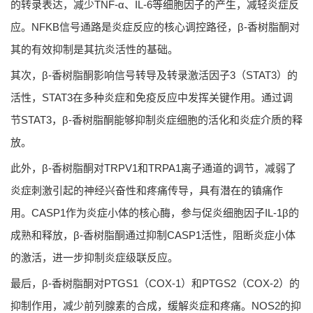
的转录表达，减少TNF-α、IL-6等细胞因子的产生，减轻炎症反
应。NFKB信号通路是炎症反应的核心调控路径，β-香树脂酮对
其的有效抑制是其抗炎活性的基础。
其次，β-香树脂酮影响信号转导及转录激活因子3（STAT3）的
活性，STAT3在多种炎症和免疫反应中发挥关键作用。通过调
节STAT3，β-香树脂酮能够抑制炎症细胞的活化和炎症介质的释
放。
此外，β-香树脂酮对TRPV1和TRPA1离子通道的调节，减弱了
炎症刺激引起的神经兴奋性和疼痛传导，具有潜在的镇痛作
用。CASP1作为炎症小体的核心酶，参与促炎细胞因子IL-1β的
成熟和释放，β-香树脂酮通过抑制CASP1活性，阻断炎症小体
的激活，进一步抑制炎症级联反应。
最后，β-香树脂酮对PTGS1（COX-1）和PTGS2（COX-2）的
抑制作用，减少前列腺素的合成，缓解炎症和疼痛。NOS2的抑