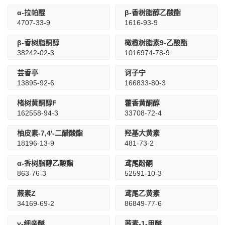
α-拉帕醌
β-香树脂醇乙酸酯
4707-33-9
1616-93-9
β-香树脂酮醇
橄榄树脂素9-乙酸酯
38242-02-3
1016974-78-9
芸香亭
诃子宁
13895-92-6
166833-80-3
楮树黄酮醇F
藿香黄酮醇
162558-94-3
33708-72-4
柚皮素-7,4'-二醋酸酯
羟基大黄素
18196-13-9
481-73-2
α-香树脂醇乙酸酯
鸢尾酚酮
863-76-3
52591-10-3
蕨素Z
鸢尾乙黄素
34169-69-2
86849-77-6
γ-细辛醚
茜素-1-甲醚