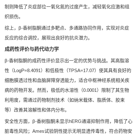
制则降低了炎症部位一氧化氮的过度产生，减轻氧化应激和组
织损伤。
综上，β-香树脂酮通过多靶点、多通路协同作用，实现对炎症
反应的综合调控，展现出良好的抗炎潜力。
成药性评价与药代动力学
β-香树脂酮的成药性评价显示出一定的优势与挑战。其高脂溶
性（LogP=8.4091）和低极性（TPSA=17.07）使其具有良好的
细胞膜透过性和血脑屏障穿透能力，适合中枢神经系统相关疾
病的药物开发。然而，极低的水溶性（0.0001）限制了其生物
利用度，需通过药物制剂技术（如纳米载体、脂质体、胶束
等）改善其溶解性和体内分布。
安全性方面，β-香树脂酮未显示hERG通道抑制作用，降低了心
脏毒性风险；Ames试验阴性提示无明显遗传毒性，符合药物安