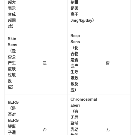
越大
剂量
表示
是否
合成
高于
越困
3mg/kg/day）
难）
Resp
Skin
Sens
Sens
（化
（是
合物
否会
是否
产生
是
否
会产
皮肤
生呼
过敏
吸致
反
敏反
应）
应）
Chromosomal
hERG
aberr
（是
（有
否对
无导
hERG
致哺
钾离
否
乳动
无
子通