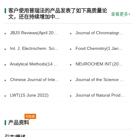
客户使用普瑞法的产品发表了如下高质量论
查看更多+
文，还在持续增加中...
JBJS Reviews(April 2025)
Journal of Chromatography A( 5 February 2020)
Int. J. Electrochem. Sci(25 August 2014)
Food Chemistry(1 January 2016)
Analytical Methods(14 Apr 2014)
NEUROCHEM INT.(2015 Aug.)
Chinese Journal of Integrative Medicine(13 May 2025)
Journal of the Science of Food and Agriculture(18 June 2019)
LWT(15 June 2022)
Journal of Natural Products(October 10, 2024)
产品资料