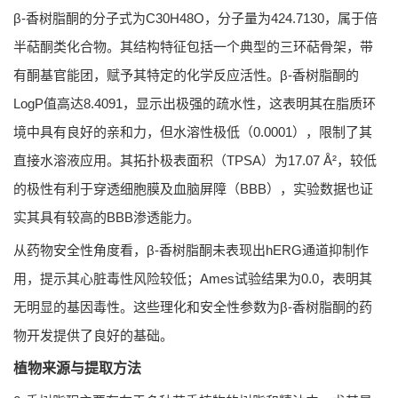
β-香树脂酮的分子式为C30H48O，分子量为424.7130，属于倍
半萜酮类化合物。其结构特征包括一个典型的三环萜骨架，带
有酮基官能团，赋予其特定的化学反应活性。β-香树脂酮的
LogP值高达8.4091，显示出极强的疏水性，这表明其在脂质环
境中具有良好的亲和力，但水溶性极低（0.0001），限制了其
直接水溶液应用。其拓扑极表面积（TPSA）为17.07 Å²，较低
的极性有利于穿透细胞膜及血脑屏障（BBB），实验数据也证
实其具有较高的BBB渗透能力。
从药物安全性角度看，β-香树脂酮未表现出hERG通道抑制作
用，提示其心脏毒性风险较低；Ames试验结果为0.0，表明其
无明显的基因毒性。这些理化和安全性参数为β-香树脂酮的药
物开发提供了良好的基础。
植物来源与提取方法