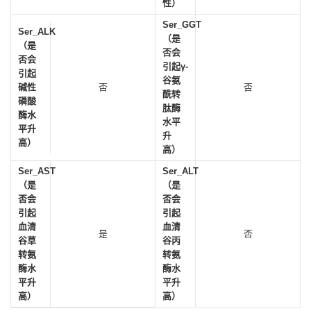
性）
Ser_GGT
Ser_ALK
（是
（是
否会
否会
引起γ-
引起
谷氨
碱性
否
否
酰转
磷酸
肽酶
酶水
水平
平升
升
高）
高）
Ser_AST
Ser_ALT
（是
（是
否会
否会
引起
引起
血清
血清
是
否
谷草
谷丙
转氨
转氨
酶水
酶水
平升
平升
高）
高）