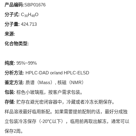
产品编码:
SBP01676
分子式:
C
H
O
30
48
分子量:
424.713
来源:
化合物类型:
纯度:
95%~99%
分析方法:
HPLC-DAD or/and HPLC-ELSD
鉴定方法:
质谱（Mass）, 核磁（NMR）
包装:
棕色小玻璃瓶，按客户需求包装。
存储:
贮存在避光密闭容器中，冷藏或者冷冻长期保存。
样品溶液最好临用新配。如果需要提前配制的话，最好分成独
立包装冷冻保存（-20℃以下），临用前再取出解冻，通常可以
保存2周。