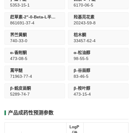
5353-15-1
6170-06-5
荭草素-2"-0-Beta-L半乳糖苷
羟基芫花素
861691-37-4
20243-59-8
荠苎黄酮
桤木酮
740-33-0
33457-62-4
α-香附酮
α-松油醇
473-08-5
98-55-5
蒿甲醚
β-谷甾醇
71963-77-4
83-46-5
β-蜕皮甾酮
β-桉叶醇
5289-74-7
473-15-4
产品成药性预测参数
LogP
（油