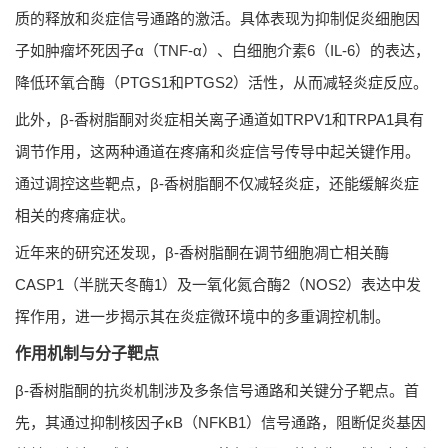
质的释放和炎症信号通路的激活。具体表现为抑制促炎细胞因
子如肿瘤坏死因子α（TNF-α）、白细胞介素6（IL-6）的表达，
降低环氧合酶（PTGS1和PTGS2）活性，从而减轻炎症反应。
此外，β-香树脂酮对炎症相关离子通道如TRPV1和TRPA1具有
调节作用，这两种通道在疼痛和炎症信号传导中起关键作用。
通过调控这些靶点，β-香树脂酮不仅减轻炎症，还能缓解炎症
相关的疼痛症状。
近年来的研究还发现，β-香树脂酮在调节细胞凋亡相关酶
CASP1（半胱天冬酶1）及一氧化氮合酶2（NOS2）表达中发
挥作用，进一步揭示其在炎症微环境中的多重调控机制。
作用机制与分子靶点
β-香树脂酮的抗炎机制涉及多条信号通路和关键分子靶点。首
先，其通过抑制核因子κB（NFKB1）信号通路，阻断促炎基因