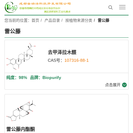
Toggl
navig
您当前的位置：
首页
产品目录
按植物来源分类
雷公藤
雷公藤
去甲泽拉木醛
CAS号：
107316-88-1
纯度：98%
品牌：Biopurify
点击展开
雷公藤内酯酮