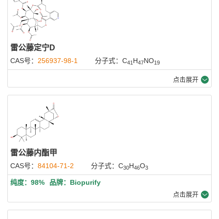
雷公藤定宁D
CAS号：
256937-98-1
分子式：C
H
NO
41
47
19
点击展开
雷公藤内酯甲
CAS号：
84104-71-2
分子式：C
H
O
30
46
3
纯度：98%
品牌：Biopurify
点击展开