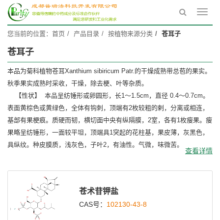
Toggl
navig
您当前的位置：
首页
产品目录
按植物来源分类
苍耳子
苍耳子
本品为菊科植物苍耳Xanthium sibiricum Patr.的干燥成熟带总苞的果实。
秋季果实成熟时采收，干燥，除去梗、叶等杂质。
【性状】 本品呈纺锤形或卵圆形，长1～1.5cm，直径 0.4～0.7cm。
表面黄棕色或黄绿色，全体有钩刺，顶端有2枚较粗的剌，分离或相连，
基部有果梗痕。质硬而韧，横切面中央有纵隔膜，2室，各有1枚瘦果。瘦
果略呈纺锤形，一面较平坦，顶端具1突起的花柱基，果皮薄，灰黑色，
具纵纹。种皮膜质，浅灰色，子叶2，有油性。气微，味微苦。
查看详情
苍术苷钾盐
CAS号：
102130-43-8