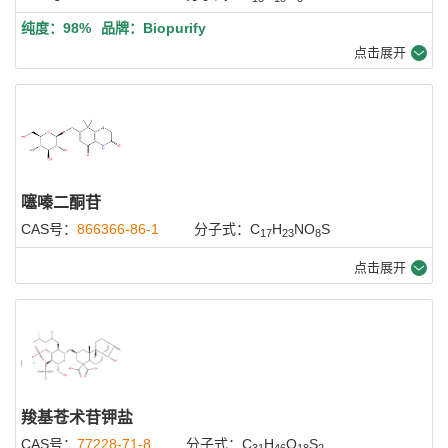
纯度：98%
品牌：Biopurify
点击展开
噻嗪二酮苷
CAS号：
866366-86-1
分子式：C
H
NO
S
17
23
8
点击展开
羧基苍术苷钾盐
CAS号：
77228-71-8
分子式：C
H
O
S
31
46
18
2