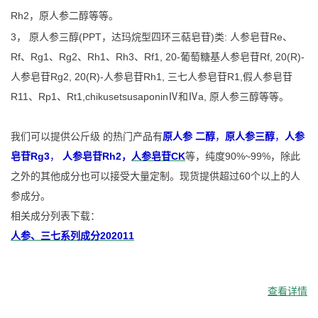
Rh2，
原人参二醇
等等。
3， 原人参三醇(PPT，达玛烷型四环三萜皂苷)类: 人参皂苷Re、
Rf、Rg1、Rg2、Rh1、Rh3、Rf1, 20-葡萄糖基人参皂苷Rf, 20(R)-
人参皂苷Rg2, 20(R)-人参皂苷Rh1, 三七人参皂苷R1,假人参皂苷
R11、Rp1、Rt1,chikusetsusaponinⅣ和Ⅳa, 原人参三醇等等。
我们可以提供公斤级 的热门产品有
原人参 二醇
，
原人参三醇
，
人参
皂苷Rg3
，
人参皂苷Rh2
，
人参皂苷CK
等
，纯度90%~99%，除此
之外的其他成分也可以接受大量定制。现货提供超过60个以上的人
参成分。
相关成分列表下载：
人参、三七系列成分202011
查看详情