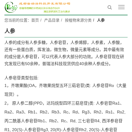
Toggl
navig
您当前的位置：
首页
产品目录
按植物来源分类
人参
人参
人参的成分有人参多糖，人参皂苷，人参烯醇，人参素，人参酸，
还有一些蛋白质，挥发油，微生物，微量元素等成分。其中最有效
的成分是人参皂苷，可以代表人参大部分的功效。人参皂苷现在研
究发现已有50余种，普瑞法科技现货供应40余种人参成分。
人参皂苷类型包括:
1，齐墩果酸(OA，齐墩果烷型五环三萜皂苷)类: 人参皂苷Ro（大量
现货）。
2， 原人参二醇(PPD，达玛烷型四环三萜皂苷)类: 人参皂苷Ra1、
Ra2、Ra3、Rb1、Rb2、Rb3、Rc、Rd、Rg3、Rh2、Rs1、Rs2,
丙二酰基人参皂苷Rb1、Rb2、Rc、Rd, 三七皂苷R4, 西洋参皂苷
R1, 20(S)-人参皂苷Rg3, 20(R)-人参皂苷Rh2, 20(S)-人参皂苷