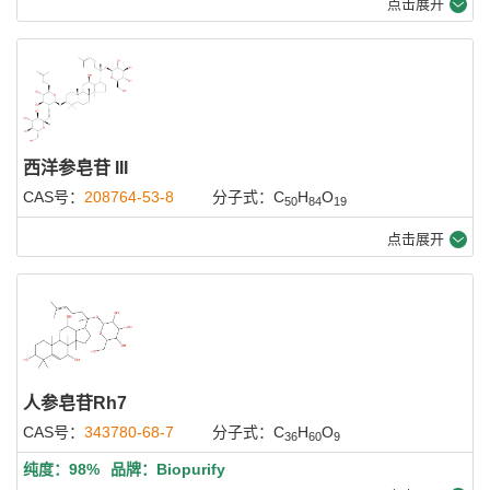
点击展开
西洋参皂苷 III
CAS号：
208764-53-8
分子式：C
H
O
50
84
19
点击展开
人参皂苷Rh7
CAS号：
343780-68-7
分子式：C
H
O
36
60
9
纯度：98%
品牌：Biopurify