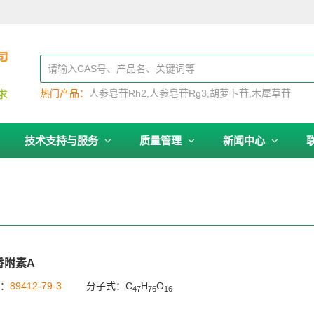
热门产品：
人参皂苷Rh2
人参皂苷Rg3
胡萝卜苷
木犀草苷
技术支持与服务
质量管理
新闻中心
香附素A
号：
89412-79-3
分子式：C
H
O
47
76
16