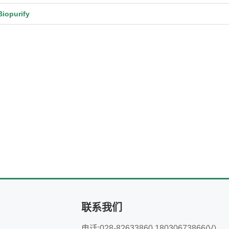
opurify
联系我们
电话:028-82633860 18030673866(V)