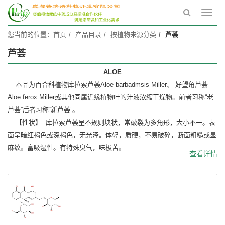
Toggl
navig
您当前的位置：
首页
产品目录
按植物来源分类
芦荟
芦荟
ALOE
本品为百合科植物库拉索芦荟Aloe barbadmsis Miller、 好望角芦荟
Aloe ferox Miller或其他同属近缘植物叶的汁液浓缩干燥物。前者习称“老
芦荟”后者习称“新芦荟”。
【性状】 库拉索芦荟呈不规则块状，常破裂为多角形，大小不一。表
面呈暗红褐色或深褐色，无光泽。体轻，质硬，不易破碎，断面粗糙或显
麻纹。富吸湿性。有特殊臭气，味极苦。
查看详情