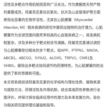
活性及多靶点作用机制而受到广泛关注。作为黄酮类天然产物
的重要成员，羟基芫花素在抗氧化、抗炎及心血管保护等方面
表现出显著的生物学活性，尤其在心肌梗塞（Myocardial
Infarction, MI）相关疾病的研究中展现出独特的治疗潜力。心肌
梗塞作为全球范围内致死率较高的心血管疾病之一，其发病机
制复杂，涉及多种分子靶点和信号通路。羟基芫花素通过调控
与心肌梗塞密切相关的多个靶点，如APP、PTPN1、MAOA、
ABCB1、ABCG2、SYNJ2、ALOX5、TRPV1、CNR1及
SHBG，展现出多靶点协同调节的药理特性，为心肌梗塞的防治
提供了新的思路和可能。
本文将系统综述羟基芫花素的化学结构与理化性质、植物来源
与提取方法、药理活性及作用机制，结合其成药性参数进行全
面评价，并探讨其在临床应用中的潜力及未来发展方向，旨在
为相关研究提供理论基础和指导。