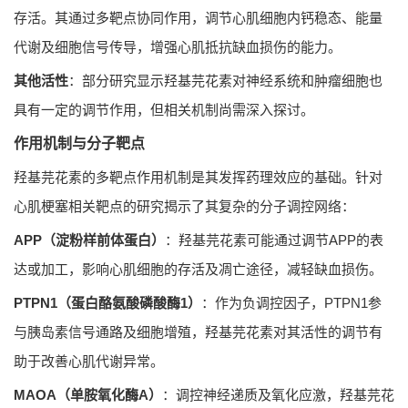
存活。其通过多靶点协同作用，调节心肌细胞内钙稳态、能量
代谢及细胞信号传导，增强心肌抵抗缺血损伤的能力。
其他活性
：部分研究显示羟基芫花素对神经系统和肿瘤细胞也
具有一定的调节作用，但相关机制尚需深入探讨。
作用机制与分子靶点
羟基芫花素的多靶点作用机制是其发挥药理效应的基础。针对
心肌梗塞相关靶点的研究揭示了其复杂的分子调控网络：
APP（淀粉样前体蛋白）
：羟基芫花素可能通过调节APP的表
达或加工，影响心肌细胞的存活及凋亡途径，减轻缺血损伤。
PTPN1（蛋白酪氨酸磷酸酶1）
：作为负调控因子，PTPN1参
与胰岛素信号通路及细胞增殖，羟基芫花素对其活性的调节有
助于改善心肌代谢异常。
MAOA（单胺氧化酶A）
：调控神经递质及氧化应激，羟基芫花