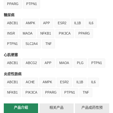
PPARG
PTPN1
糖尿病
ABCB1
AMPK
APP
ESR2
IL1B
IL6
INSR
MAOA
NFKB1
PIK3CA
PPARG
PTPN1
SLC2A4
TNF
心肌梗塞
ABCB1
ABCG2
APP
MAOA
PLG
PTPN1
炎症性肠病
ABCB1
ACHE
AMPK
ESR2
IL1B
IL6
NFKB1
PIK3CA
PPARG
PTPN1
TNF
产品介绍
相关产品
产品成药性预