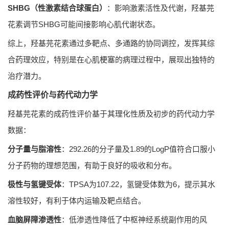
SHBG（性激素结合球蛋白）
：影响激素活性及代谢，羟基芫
花素调节SHBG可能间接影响心肌代谢状态。
综上，羟基芫花素通过多靶点、多通路的协同调控，发挥其综
合药理效应，特别是在心肌梗塞的病理过程中，展现出独特的
治疗潜力。
成药性评价与药代动力学
羟基芫花素的成药性评价基于其理化性质及初步的药代动力学
数据：
分子量与脂溶性
：292.26的分子量及1.89的LogP值符合口服小
分子药物的理想范围，有助于良好的吸收和分布。
极性与氢键受体
：TPSA为107.22，氢键受体数为6，提示其水
溶性较好，有利于体内运输及靶点结合。
血脑屏障渗透性
：低渗透性降低了中枢神经系统副作用的风