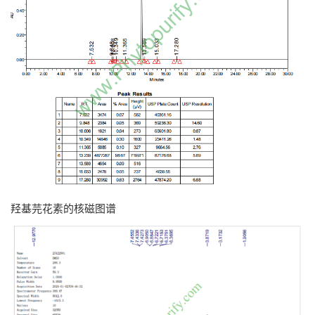
羟基芫花素的核磁图谱