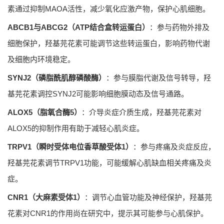
素通过抑制MAOA活性，减少氧化应激产物，保护心肌细胞。
ABCB1与ABCG2（ATP结合盒转运蛋白）
：参与药物外排及
细胞保护，羟基芫花素可能调节这些转运蛋白，影响药物代谢
及细胞内环境稳定。
SYNJ2（磷脂酰肌醇磷酸酶）
：参与膜脂代谢及信号转导，羟
基芫花素调控SYNJ2可能影响细胞膜动态及信号通路。
ALOX5（脂氧合酶5）
：介导炎症介质生成，羟基芫花素对
ALOX5的抑制作用有助于减轻心肌炎症。
TRPV1（瞬时受体电位香草酸受体1）
：参与疼痛及炎症反应，
羟基芫花素调节TRPV1功能，可能缓解心肌缺血相关疼痛及炎
症。
CNR1（大麻素受体1）
：调节心血管功能及神经保护，羟基芫
花素对CNR1的作用尚在研究中，提示其可能参与心肌保护。