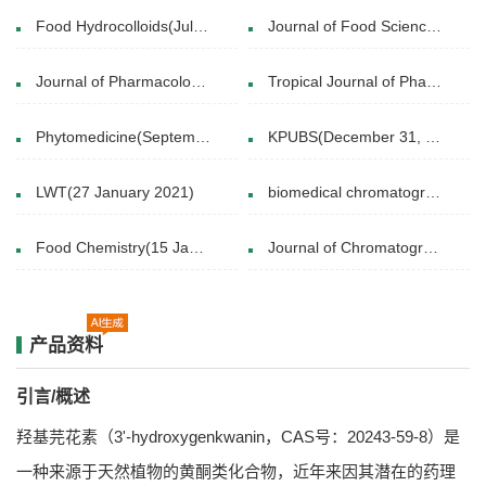
Food Hydrocolloids(July 2019)
Journal of Food Science and Technology(24 February 2017)
Journal of Pharmacological Sciences(5 October 2018 )
Tropical Journal of Pharmaceutical(February 2017)
Phytomedicine(September 2024)
KPUBS(December 31, 2014)
LWT(27 January 2021)
biomedical chromatography(23 January 2018)
Food Chemistry(15 January 2025)
Journal of Chromatography A(27 September 2021)
产品资料
引言/概述
羟基芫花素（3'-hydroxygenkwanin，CAS号：20243-59-8）是
一种来源于天然植物的黄酮类化合物，近年来因其潜在的药理