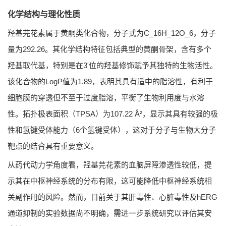
化学结构与理化性质
羟基芫花素属于黄酮类化合物，分子式为C_16H_12O_6，分子
量为292.26。其化学结构特征包括典型的黄酮骨架，含有多个
羟基取代基，特别是在3'位的羟基修饰赋予其独特的生物活性。
该化合物的LogP值为1.89，表明其具有适中的脂溶性，有利于
细胞膜的穿透但不至于过度脂溶，平衡了生物利用度与水溶
性。拓扑极表面积（TPSA）为107.22 Å²，显示其具有较强的极
性和氢键受体能力（6个氢键受体），这对于分子与生物大分子
靶点的结合具有重要意义。
从药代动力学角度看，羟基芫花素的血脑屏障渗透性较低，提
示其在中枢神经系统的分布有限，这可能降低中枢神经系统相
关副作用的风险。然而，目前关于其肝毒性、心脏毒性及hERG
通道抑制的实验数据尚不明确，需进一步系统研究以评估其安