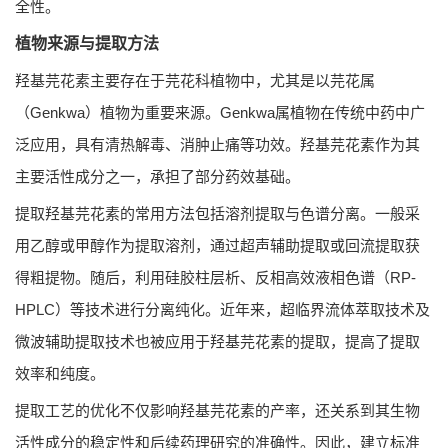
全性。
植物来源与提取方法
羟基芫花素主要存在于芫花科植物中，尤其是以芫花属
（Genkwa）植物为重要来源。Genkwa属植物在传统中药中广
泛应用，具有清热解毒、消肿止痛等功效。羟基芫花素作为其
主要活性成分之一，承担了部分药效基础。
提取羟基芫花素的常用方法包括溶剂提取与色谱分离。一般采
用乙醇或甲醇作为提取溶剂，通过超声辅助提取或回流提取获
得粗提物。随后，利用硅胶柱层析、反相高效液相色谱（RP-
HPLC）等技术进行分离纯化。近年来，超临界流体萃取技术及
微波辅助提取技术也被应用于羟基芫花素的提取，提高了提取
效率和纯度。
提取工艺的优化不仅影响羟基芫花素的产率，还关系到其生物
活性成分的稳定性和后续药理研究的准确性。因此，建立标准