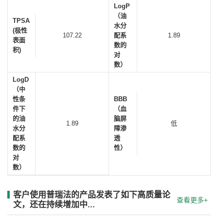
LogP
（油
TPSA
水分
(极性
107.22
配系
1.89
表面
数的
积)
对
数）
LogD
（中
性条
BBB
件下
（血
的油
脑屏
1.89
低
水分
障渗
配系
透
数的
性）
对
数）
客户使用普瑞法的产品发表了如下高质量论
查看更多+
文，还在持续增加中...