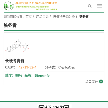
Toggl
navig
您当前的位置：
首页
产品目录
按植物来源分类
铁冬青
铁冬青
长梗冬青苷
CAS号：
42719-32-4
分子式：C
H
O
36
58
10
纯度：98%
品牌：Biopurify
点击展开