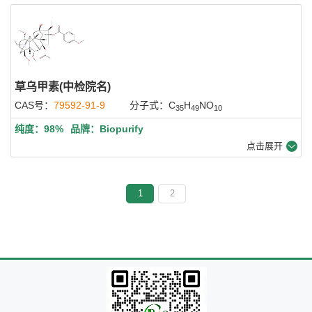
草乌甲素(中检院名)
CAS号：
79592-91-9
分子式：C
H
NO
35
49
10
纯度：98%
品牌：Biopurify
点击展开
1
2