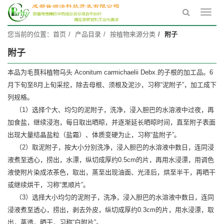
Toggl
navig
您当前的位置：
首页
产品目录
按植物来源分类
附子
附子
本品为毛茛科植物乌头 Aconitum carmichaelii Debx.的子根的加工品。6
月下旬至8月上旬采挖，除去母根、须根及泥沙，习称“泥附子”，加工成下
列规格。
（1）选择个大、均匀的泥附子，洗净，浸入胆巴的水溶液中过夜，再
加食盐，继续浸泡，每日取出晒晾，并逐渐延长晒晾时间，直至附子表面
出现大量结晶盐粒（盐霜）、体质变硬为止，习称“盐附子”。
（2）取泥附子，按大小分别洗净，浸入胆巴的水溶液中数日，连同浸
液煮至透心，捞出，水漂，纵切成厚约0.5cm的片，再用水浸漂，用调色
液使附片染成浓茶色，取出，蒸至出现油面、光泽后，烘至半干，再晒干
或继续烘干，习称“黑顺片”。
（3）选择大小均匀的泥附子，洗净，浸入胆巴的水溶液中数日，连同
浸液煮至透心，捞出，剥去外皮，纵切成厚约0.3cm的片，用水浸漂，取
出，蒸透，晒干，习称“白附片”。