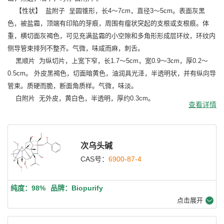
【性状】 盐附子 呈圆锥形，长4～7cm，直径3～5cm。表面灰黑
色，被盐霜，顶端有印陷的芽痕，周围有瘤状突起的支根或支根痕。体
重，横切面灰褐色，可见充满盐霜的小空隙和多角形形成层环纹，环纹内
侧导管束排列不整齐。气微，味咸而麻，刺舌。
黑顺片 为纵切片，上宽下窄，长1.7～5cm，宽0.9～3cm，厚0.2～
0.5cm。 外皮黑褐色，切面暗黄色，油润具光泽，半透明状，并有纵向导
管束。质硬而脆，断面角质样。气微，味淡。
白附片 无外皮，黄白色，半透明，厚约0.3cm。
查看详情
次乌头碱
CAS号：
6900-87-4
纯度：98%
品牌：Biopurify
点击展开