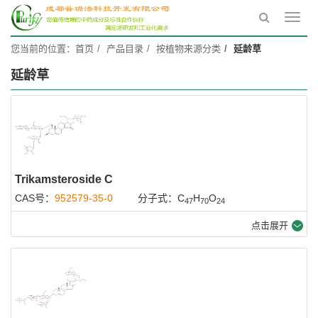
Toggl
navig
您当前的位置：
首页
产品目录
按植物来源分类
延龄草
延龄草
Trikamsteroside C
CAS号：
952579-35-0
分子式：C
H
O
47
70
24
点击展开