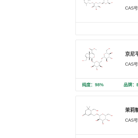
CAS
京尼
CAS
纯度：98%
品牌：Bi
茉莉
CAS