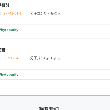
平苷酸
号：
27741-01-1
分子式：C
H
O
16
22
10
ytopurify
苷II
号：
55750-84-0
分子式：C
H
O
38
54
19
ytopurify
联系我们