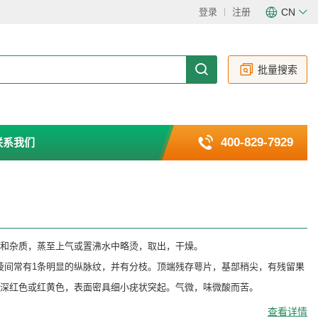
登录
注册
CN
CN
EN
批量搜索
400-829-7929
联系我们
收，除去果梗和杂质，蒸至上气或置沸水中略烫，取出，干燥。
棱，棱间常有1条明显的纵脉纹，并有分枝。顶端残存萼片，基部稍尖，有残留果
，深红色或红黄色，表面密具细小疣状突起。气微，味微酸而苦。
查看详情