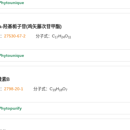
ytounique
eta-羟基栀子苷(鸡矢藤次苷甲酯)
号：
27530-67-2
分子式：C
H
O
17
24
11
ytounique
黄素B
号：
2798-20-1
分子式：C
H
O
19
18
7
ytopurify