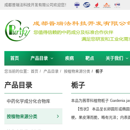
成都普瑞法科技开发有限公司欢迎您！
首页
产品目录
疾病
靶点
关于我们
您当前的位置：
首页
产品目录
按植物来源分类
栀子
产品目录
栀子
本品为茜草科植物栀子 Gardenia
中药化学成分化合物库
【性状】 本品呈长卵圆形或椭圆形
按植物来源分类
梗。果皮薄而脆，略有光泽；内表