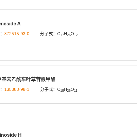
meside A
号：
872515-93-0
分子式：C
H
O
17
26
12
-甲基去乙酰车叶草苷酸甲酯
号：
135383-98-1
分子式：C
H
O
18
26
11
inoside H