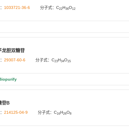
号：
1033721-36-6
分子式：C
H
O
22
36
12
平龙胆双糖苷
号：
29307-60-6
分子式：C
H
O
23
34
15
opurify
糖苷B
号：
214125-04-9
分子式：C
H
O
16
26
8