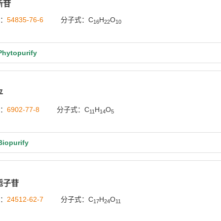
新苷
号：
54835-76-6
分子式：C
H
O
16
22
10
ytopurify
平
号：
6902-77-8
分子式：C
H
O
11
14
5
opurify
栀子苷
号：
24512-62-7
分子式：C
H
O
17
24
11