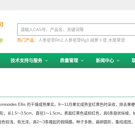
热门产品：
人参皂苷Rh2
人参皂苷Rg3
胡萝卜苷
木犀草苷
技术支持与服务
质量管理
新闻中心
 jasminoides Ellis 的干燥成熟果实。9～11月果实成熟呈红黄色时采
，长1.5～3.5cm，直径1～1.5cm。表面红黄色或棕红色，具6条翅状纵
面色较浅，有光泽，具2～3条隆起的假隔膜。种子多数，扁卵圆形，集结成团