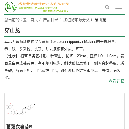
Toggl
navig
您当前的位置：
首页
产品目录
按植物来源分类
穿山龙
穿山龙
本品为薯蓣科植物穿龙薯蓣Dioscorea nipponica Makino的干燥根茎。
春、秋二季采挖，洗净，除去须根和外皮，晒干。
【性状】 根茎呈类圆柱形，稍弯曲，长15～20cm，直径1.0～1.5cm。表
面黄白色或棕黄色，有不规则纵沟、刺状残根及偏于一侧的突起茎痕。质
坚硬，断面平坦，白色或黄白色，散有淡棕色维管束小点。气微，味苦
涩。
查看详情
薯蓣次皂苷B