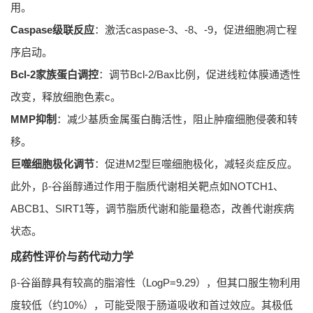
用。
Caspase级联反应
：激活caspase-3、-8、-9，促进细胞凋亡程
序启动。
Bcl-2家族蛋白调控
：调节Bcl-2/Bax比例，促进线粒体膜通透性
改变，释放细胞色素c。
MMP抑制
：减少基质金属蛋白酶活性，阻止肿瘤细胞侵袭和转
移。
巨噬细胞极化调节
：促进M2型巨噬细胞极化，减轻炎症反应。
此外，β-谷甾醇通过作用于脂质代谢相关靶点如NOTCH1、
ABCB1、SIRT1等，调节脂质代谢和能量稳态，改善代谢疾病
状态。
成药性评价与药代动力学
β-谷甾醇具有较高的脂溶性（LogP=9.29），但其口服生物利用
度较低（约10%），可能受限于肠道吸收和首过效应。其极低