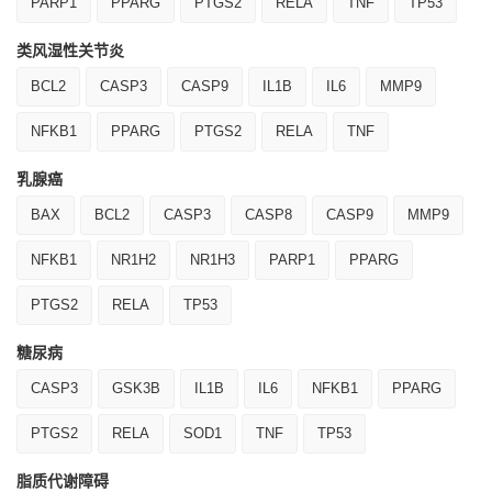
PARP1
PPARG
PTGS2
RELA
TNF
TP53
类风湿性关节炎
BCL2
CASP3
CASP9
IL1B
IL6
MMP9
NFKB1
PPARG
PTGS2
RELA
TNF
乳腺癌
BAX
BCL2
CASP3
CASP8
CASP9
MMP9
NFKB1
NR1H2
NR1H3
PARP1
PPARG
PTGS2
RELA
TP53
糖尿病
CASP3
GSK3B
IL1B
IL6
NFKB1
PPARG
PTGS2
RELA
SOD1
TNF
TP53
脂质代谢障碍