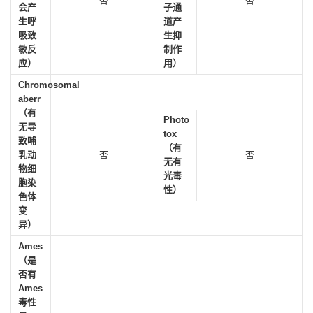
否
否
会产
子通
生呼
道产
吸致
生抑
敏反
制作
应）
用）
Chromosomal
aberr
（有
Photo
无导
tox
致哺
（有
乳动
否
否
无有
物细
光毒
胞染
性）
色体
变
异）
Ames
（是
否有
Ames
毒性