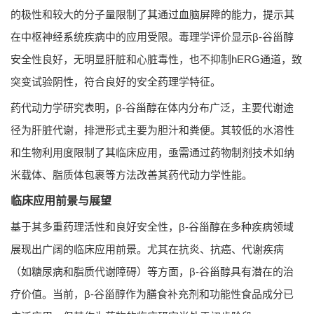
的极性和较大的分子量限制了其通过血脑屏障的能力，提示其
在中枢神经系统疾病中的应用受限。毒理学评价显示β-谷甾醇
安全性良好，无明显肝脏和心脏毒性，也不抑制hERG通道，致
突变试验阴性，符合良好的安全药理学特征。
药代动力学研究表明，β-谷甾醇在体内分布广泛，主要代谢途
径为肝脏代谢，排泄形式主要为胆汁和粪便。其较低的水溶性
和生物利用度限制了其临床应用，亟需通过药物制剂技术如纳
米载体、脂质体包裹等方法改善其药代动力学性能。
临床应用前景与展望
基于其多重药理活性和良好安全性，β-谷甾醇在多种疾病领域
展现出广阔的临床应用前景。尤其在抗炎、抗癌、代谢疾病
（如糖尿病和脂质代谢障碍）等方面，β-谷甾醇具有潜在的治
疗价值。当前，β-谷甾醇作为膳食补充剂和功能性食品成分已