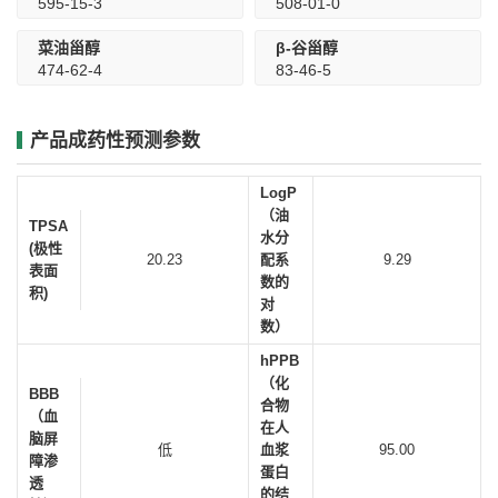
595-15-3
508-01-0
菜油甾醇
β-谷甾醇
474-62-4
83-46-5
产品成药性预测参数
LogP
（油
TPSA
水分
(极性
20.23
配系
9.29
表面
数的
积)
对
数）
hPPB
（化
BBB
合物
（血
在人
脑屏
低
血浆
95.00
障渗
蛋白
透
的结