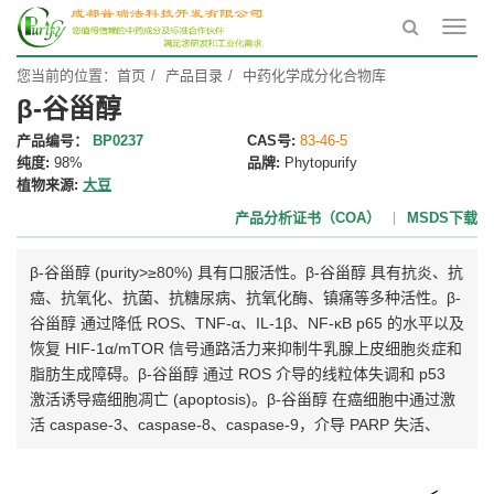
Toggl
navig
您当前的位置：
首页
产品目录
中药化学成分化合物库
β-谷甾醇
产品编号：
BP0237
CAS号:
83-46-5
纯度:
98%
品牌:
Phytopurify
植物来源:
大豆
产品分析证书（COA）
MSDS下载
β-谷甾醇 (purity>≥80%) 具有口服活性。β-谷甾醇 具有抗炎、抗
癌、抗氧化、抗菌、抗糖尿病、抗氧化酶、镇痛等多种活性。β-
谷甾醇 通过降低 ROS、TNF-α、IL-1β、NF-κB p65 的水平以及
恢复 HIF-1α/mTOR 信号通路活力来抑制牛乳腺上皮细胞炎症和
脂肪生成障碍。β-谷甾醇 通过 ROS 介导的线粒体失调和 p53
激活诱导癌细胞凋亡 (apoptosis)。β-谷甾醇 在癌细胞中通过激
活 caspase-3、caspase-8、caspase-9，介导 PARP 失活、