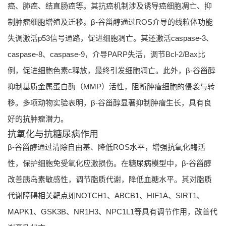
癌、肺癌、结直肠癌等。其抗癌机制涉及诱导癌细胞凋亡、抑
制肿瘤细胞增殖及迁移。β-谷甾醇通过ROS介导的线粒体功能
失调激活p53信号通路，促进细胞凋亡。其还激活caspase-3、
caspase-8、caspase-9，介导PARP失活，调节Bcl-2/Bax比
例，促进细胞色素c释放，最终引发细胞凋亡。此外，β-谷甾醇
抑制基质金属蛋白酶（MMP）活性，阻断肿瘤细胞的侵袭与转
移。多项动物实验表明，β-谷甾醇显著抑制肿瘤生长，具有良
好的抗肿瘤潜力。
抗氧化与抗糖尿病作用
β-谷甾醇通过清除自由基、降低ROS水平，增强抗氧化酶活
性，保护细胞免受氧化应激损伤。在糖尿病模型中，β-谷甾醇
改善胰岛素敏感性，调节脂质代谢，降低血糖水平。其对脂质
代谢障碍相关靶点如NOTCH1、ABCB1、HIF1A、SIRT1、
MAPK1、GSK3B、NR1H3、NPC1L1等具有调节作用，改善代