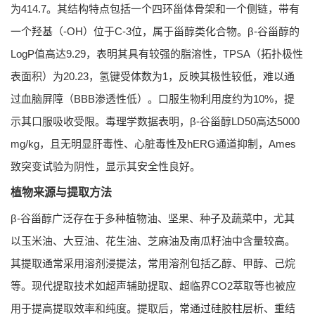
为414.7。其结构特点包括一个四环甾体骨架和一个侧链，带有
一个羟基（-OH）位于C-3位，属于甾醇类化合物。β-谷甾醇的
LogP值高达9.29，表明其具有较强的脂溶性，TPSA（拓扑极性
表面积）为20.23，氢键受体数为1，反映其极性较低，难以通
过血脑屏障（BBB渗透性低）。口服生物利用度约为10%，提
示其口服吸收受限。毒理学数据表明，β-谷甾醇LD50高达5000
mg/kg，且无明显肝毒性、心脏毒性及hERG通道抑制，Ames
致突变试验为阴性，显示其安全性良好。
植物来源与提取方法
β-谷甾醇广泛存在于多种植物油、坚果、种子及蔬菜中，尤其
以玉米油、大豆油、花生油、芝麻油及南瓜籽油中含量较高。
其提取通常采用溶剂浸提法，常用溶剂包括乙醇、甲醇、己烷
等。现代提取技术如超声辅助提取、超临界CO2萃取等也被应
用于提高提取效率和纯度。提取后，常通过硅胶柱层析、重结