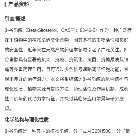
产品资料
引言/概述
β-谷甾醇（Beta-Sitosterol，CAS号：83-46-5）作为一种广泛存
在于植物中的植物甾醇类化合物，因其多样的生物活性和良好
的安全性，近年来在天然产物药理学领域引起了广泛关注。β-
谷甾醇具有显著的抗炎、抗癌、抗氧化、抗菌、抗糖尿病及镇
痛等多重药理作用，且可通过多条信号通路调节细胞功能，表
现出良好的治疗潜力。本文将系统综述β-谷甾醇的化学结构与
理化性质、植物来源与提取方法、药理活性及作用机制、成药
性评价与药代动力学特征，并探讨其临床应用前景与研究展
望。
化学结构与理化性质
β-谷甾醇是一种典型的植物甾醇，分子式为C29H50O，分子量