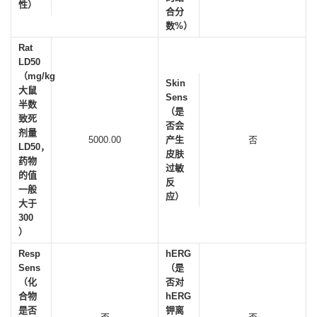
性）
合分
数%）
Rat
LD50
（mg/kg
Skin
大鼠
Sens
半数
（是
致死
否会
剂量
5000.00
产生
否
LD50，
皮肤
药物
过敏
的值
反
一般
应）
大于
300
）
Resp
hERG
Sens
（是
（化
否对
合物
hERG
是否
钾离