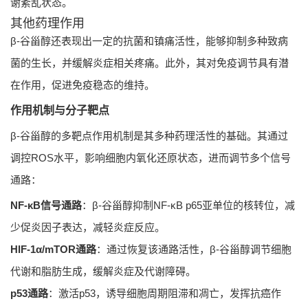
谢紊乱状态。
其他药理作用
β-谷甾醇还表现出一定的抗菌和镇痛活性，能够抑制多种致病
菌的生长，并缓解炎症相关疼痛。此外，其对免疫调节具有潜
在作用，促进免疫稳态的维持。
作用机制与分子靶点
β-谷甾醇的多靶点作用机制是其多种药理活性的基础。其通过
调控ROS水平，影响细胞内氧化还原状态，进而调节多个信号
通路：
NF-κB信号通路
：β-谷甾醇抑制NF-κB p65亚单位的核转位，减
少促炎因子表达，减轻炎症反应。
HIF-1α/mTOR通路
：通过恢复该通路活性，β-谷甾醇调节细胞
代谢和脂肪生成，缓解炎症及代谢障碍。
p53通路
：激活p53，诱导细胞周期阻滞和凋亡，发挥抗癌作