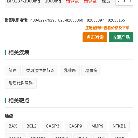
BP0237-1000mg
1000mg
请登录
请登录
现货
-
+
销售联系电话：
400-829-7929，028-82633860，82633397，82633165
注册登陆后查看价格及下单
点击咨询
收藏产品
相关疾病
肺癌
类风湿性关节炎
乳腺癌
糖尿病
脂质代谢障碍
相关靶点
肺癌
BAX
BCL2
CASP3
CASP9
MMP9
NFKB1