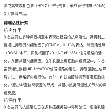
晶或高效液相色谱（HPLC）进行纯化，最终获得纯度≥80%的
β-谷甾醇产品。
药理活性研究
抗炎作用
β-谷甾醇在多种炎症模型中表现出显著的抗炎活性。其机制主
要通过抑制促炎细胞因子如TNF-α、IL-1β的表达，降低活性氧
（ROS）水平，抑制核因子κB（NF-κB p65）信号通路的活
化，从而减轻炎症反应。在牛乳腺上皮细胞炎症模型中，β-谷
甾醇通过恢复HIF-1α/mTOR信号通路的活性，抑制脂肪生成障
碍，进一步缓解炎症损伤。此外，β-谷甾醇能调节巨噬细胞极
化，促进M2型抗炎表型的形成，减轻小鼠类风湿性关节炎的炎
症反应。
抗癌作用
β-谷甾醇的抗癌活性已在多种癌症类型中得到验证，包括乳腺