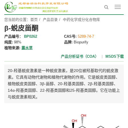
Toggl
navig
您当前的位置：
首页
产品目录
中药化学成分化合物库
β-蜕皮甾酮
产品编号：
BP0262
CAS号:
5289-74-7
纯度:
98%
品牌:
Biopurify
植物来源:
露水草
产品分析证书（COA）
MSDS下载
20-羟基蜕皮激素是一种蜕皮激素，是20位被羟基取代的蜕皮激
素。它具有动物代谢物和植物代谢物的作用。它是蜕皮类固醇、
植物蜕皮类固醇、3β-甾醇、20-羟基类固醇、2β-羟基类固醇、
14α-羟基类固醇、22-羟基类固醇和25-羟基类固醇。它在功能上
与蜕皮激素相关。