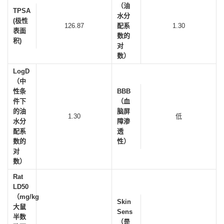
（油
TPSA
水分
(极性
126.87
配系
1.30
表面
数的
积)
对
数）
LogD
（中
性条
BBB
件下
（血
的油
脑屏
1.30
低
水分
障渗
配系
透
数的
性）
对
数）
Rat
LD50
（mg/kg
Skin
大鼠
Sens
半数
（是