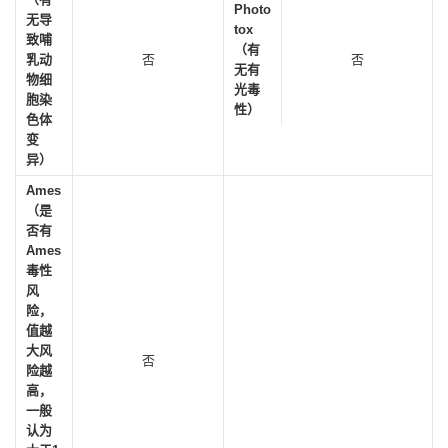
Photo
无导
tox
致哺
（有
乳动
否
否
无有
物细
光毒
胞染
性）
色体
变
异）
Ames
（是
否有
Ames
毒性
风
险，
值越
大风
否
险越
高，
一般
认为