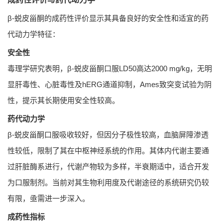
β-蜕皮甾酮的成药性评价显示其具备良好的安全性和适宜的药
代动力学特征：
安全性
毒理学研究表明，β-蜕皮甾酮口服LD50高达2000 mg/kg，无明
显肝毒性、心脏毒性及hERG通道抑制，Ames致突变试验为阴
性，提示其长期使用安全性较高。
药代动力学
β-蜕皮甾酮口服吸收较好，但因分子极性较高，血脑屏障渗透
性较低，限制了其在中枢神经系统的作用。其体内代谢主要通
过肝脏酶系进行，代谢产物较为多样，半衰期适中，适合开发
为口服制剂。当前对其生物利用度及代谢途径的系统研究仍较
有限，亟需进一步深入。
成药性指标