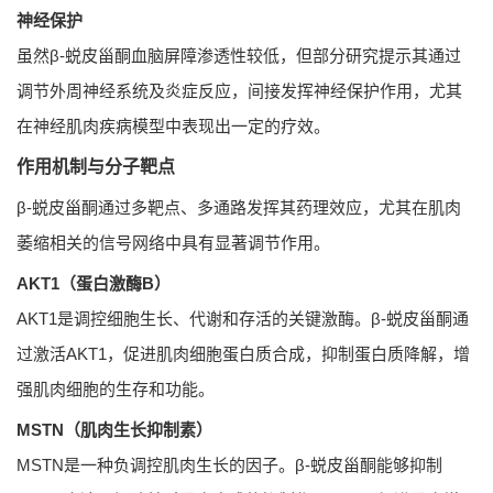
神经保护
虽然β-蜕皮甾酮血脑屏障渗透性较低，但部分研究提示其通过
调节外周神经系统及炎症反应，间接发挥神经保护作用，尤其
在神经肌肉疾病模型中表现出一定的疗效。
作用机制与分子靶点
β-蜕皮甾酮通过多靶点、多通路发挥其药理效应，尤其在肌肉
萎缩相关的信号网络中具有显著调节作用。
AKT1（蛋白激酶B）
AKT1是调控细胞生长、代谢和存活的关键激酶。β-蜕皮甾酮通
过激活AKT1，促进肌肉细胞蛋白质合成，抑制蛋白质降解，增
强肌肉细胞的生存和功能。
MSTN（肌肉生长抑制素）
MSTN是一种负调控肌肉生长的因子。β-蜕皮甾酮能够抑制