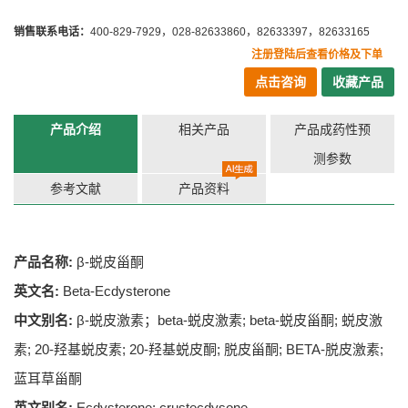
销售联系电话：
400-829-7929，028-82633860，82633397，82633165
注册登陆后查看价格及下单
点击咨询
收藏产品
产品介绍
相关产品
产品成药性预
测参数
参考文献
产品资料
产品名称:
β-蜕皮甾酮
英文名:
Beta-Ecdysterone
中文别名:
β-蜕皮激素；beta-蜕皮激素; beta-蜕皮甾酮; 蜕皮激
素; 20-羟基蜕皮素; 20-羟基蜕皮酮; 脱皮甾酮; BETA-脱皮激素;
蓝耳草甾酮
英文别名:
Ecdysterone; crustecdysone