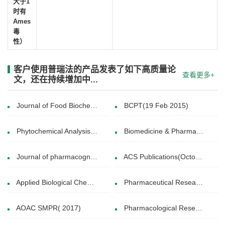
大于1
时有
Ames
毒
性）
客户使用普瑞法的产品发表了如下高质量论
查看更多+
文，还在持续增加中...
Journal of Food Biochemistry(11 April 2019)
BCPT(19 Feb 2015)
Phytochemical Analysis(29 JUL 2015)
Biomedicine & Pharmacotherapy(August 2024)
Journal of pharmacognosy(2017)
ACS Publications(October 21, 2021)
Applied Biological Chemistry(12 March 2019)
Pharmaceutical Research & Allied Sciences()
AOAC SMPR( 2017)
Pharmacological Research(December 2018)