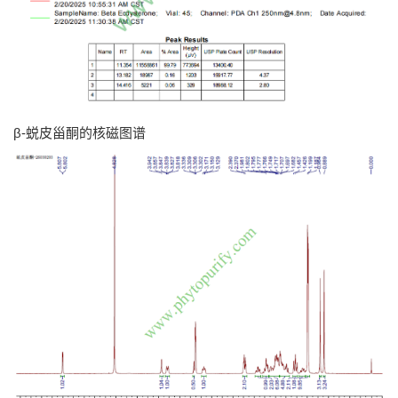
β-蜕皮甾酮的核磁图谱