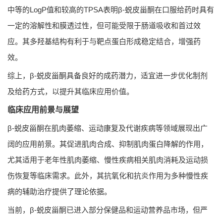
中等的LogP值和较高的TPSA表明β-蜕皮甾酮在口服给药时具有
一定的溶解性和膜透过性，但可能受限于肠道吸收和首过效
应。其多羟基结构有利于与靶点蛋白形成稳定结合，增强药
效。
综上，β-蜕皮甾酮具备良好的成药潜力，适宜进一步优化制剂
及给药方式，以提升其临床应用价值。
临床应用前景与展望
β-蜕皮甾酮在肌肉萎缩、运动康复及代谢疾病等领域展现出广
阔的应用前景。其促进肌肉合成、抑制肌肉蛋白降解的作用，
尤其适用于老年性肌肉萎缩、慢性疾病相关肌肉消耗及运动损
伤恢复等临床需求。此外，其抗氧化和抗炎作用为多种慢性疾
病的辅助治疗提供了理论依据。
当前，β-蜕皮甾酮已进入部分保健品和运动营养品市场，但严