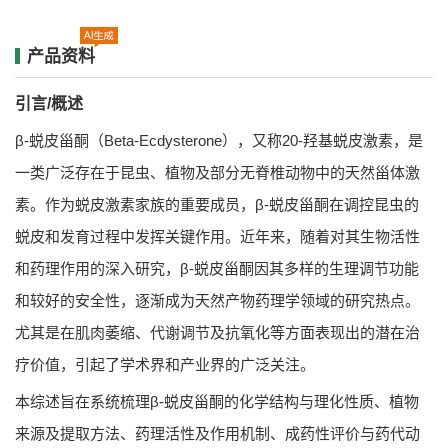
产品资料
引言/概述
β-蜕皮甾酮（Beta-Ecdysterone），又称20-羟基蜕皮激素，是
一类广泛存在于昆虫、植物及部分无脊椎动物中的天然甾体激
素。作为蜕皮激素家族的重要成员，β-蜕皮甾酮在调控昆虫的
蜕皮和发育过程中发挥关键作用。近年来，随着对其生物活性
和药理作用的深入研究，β-蜕皮甾酮因其多样的生理调节功能
和较好的安全性，逐渐成为天然产物药理学领域的研究热点。
尤其是在肌肉萎缩、代谢调节及抗氧化等方面表现出的潜在治
疗价值，引起了学术界和产业界的广泛关注。
本综述旨在系统梳理β-蜕皮甾酮的化学结构与理化性质、植物
来源及提取方法、药理活性及作用机制、成药性评价与药代动