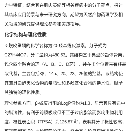
力学特征，结合其在肌肉萎缩等相关疾病中的分子靶点，探讨
其临床应用前景与未来研究方向，期望为天然产物药理学及相
关领域的研究提供理论参考和实践指导。
化学结构与理化性质
β-蜕皮甾酮的化学名称为20-羟基蜕皮激素，分子式为
C27H44O7，分子量约为480.63。其结构基于典型的甾体骨架，
包含四个融合的环（A、B、C、D环），并在多个位置带有羟基
取代基，主要包括3β、14α、20、22、25位的羟基。该结构使
其兼具甾醇类化合物的亲脂性和多羟基化合物的亲水性，赋予
其独特的理化性质。
理化参数方面，β-蜕皮甾酮的LogP值约为1.3，显示其具有适中
的脂溶性，有利于跨膜吸收但不至于过度脂溶而影响生物利用
度。极性表面积（TPSA）为126.87 Å²，表明其分子极性较高，