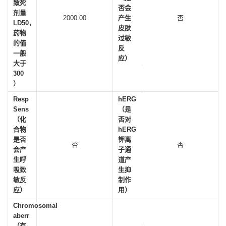
致死
否会
剂量
2000.00
产生
否
LD50，
皮肤
药物
过敏
的值
反
一般
应）
大于
300
）
Resp
hERG
Sens
（是
（化
否对
合物
hERG
是否
钾离
否
否
会产
子通
生呼
道产
吸致
生抑
敏反
制作
应）
用）
Chromosomal
aberr
（有