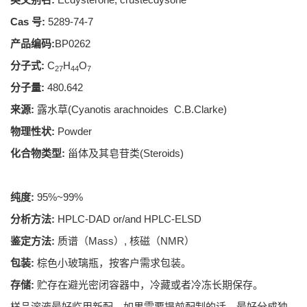
Cas 号:
5289-74-7
产品编码:
BP0262
分子式:
C
H
O
27
44
7
分子量:
480.642
来源:
露水草(Cyanotis arachnoides C.B.Clarke)
物理性状:
Powder
化合物类型:
甾体及其皂苷类(Steroids)
纯度:
95%~99%
分析方法:
HPLC-DAD or/and HPLC-ELSD
鉴定方法:
质谱（Mass）, 核磁（NMR）
包装:
棕色小玻璃瓶，按客户需求包装。
存储:
贮存在避光密闭容器中，冷藏或者冷冻长期保存。
样品溶液最好临用新配。如果需要提前配制的话，最好分成独