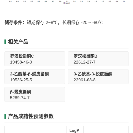
储存条件：
短期保存 2~8℃，长期保存 -20 ~ -80℃
相关产品
罗汉松甾酮C
罗汉松甾酮B
19458-46-9
22612-27-7
2-乙酰基-β-蜕皮甾酮
3-乙酰基-β-蜕皮甾酮
19536-25-5
22961-68-8
β-蜕皮甾酮
5289-74-7
产品成药性预测参数
LogP