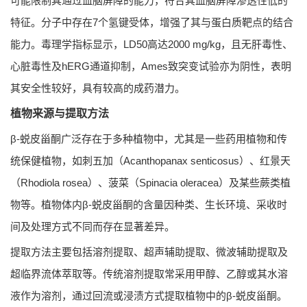
可能限制其通过血脑屏障的能力，符合其血脑屏障渗透性低的
特征。分子中存在7个氢键受体，增强了其与蛋白质靶点的结合
能力。毒理学指标显示，LD50高达2000 mg/kg，且无肝毒性、
心脏毒性及hERG通道抑制，Ames致突变试验亦为阴性，表明
其安全性较好，具有较高的成药潜力。
植物来源与提取方法
β-蜕皮甾酮广泛存在于多种植物中，尤其是一些药用植物和传
统保健植物，如刺五加（Acanthopanax senticosus）、红景天
（Rhodiola rosea）、菠菜（Spinacia oleracea）及某些蕨类植
物等。植物体内β-蜕皮甾酮的含量因种类、生长环境、采收时
间及处理方式不同而存在显著差异。
提取方法主要包括溶剂提取、超声辅助提取、微波辅助提取及
超临界流体萃取等。传统溶剂提取常采用甲醇、乙醇或其水溶
液作为溶剂，通过回流或浸渍方式提取植物中的β-蜕皮甾酮。