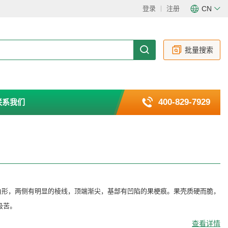
登录
注册
CN
CN
EN
批量搜索
400-829-7929
联系我们
角形，两侧有明显的棱线，顶端渐尖，基部有凹陷的果梗痕。果壳质硬而脆，
极苦。
查看详情