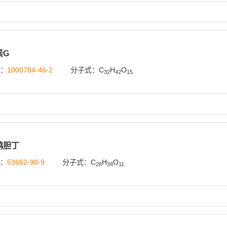
素G
号：
1000784-46-2
分子式：C
H
O
32
42
15
鸦胆丁
号：
53662-98-9
分子式：C
H
O
28
34
11