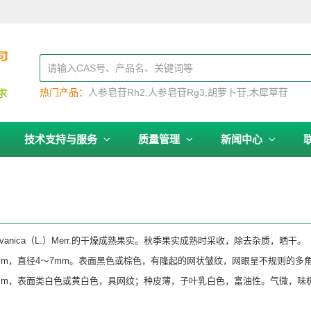
热门产品：
人参皂苷Rh2
人参皂苷Rg3
胡萝卜苷
木犀草苷
技术支持与服务
质量管理
新闻中心
javanica（L.）Merr.的干燥成熟果实。秋季果实成熟时采收，除去杂质，晒干。
mm，直径4～7mm。表面黑色或棕色，有隆起的网状皱纹，网眼呈不规则的多
5mm，表面类白色或黄白色，具网纹；种皮薄，子叶乳白色，富油性。气微，味