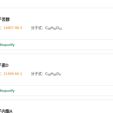
子苦醇
号：
14907-98-3
分子式：C
H
O
26
32
11
opurify
子素D
号：
21499-66-1
分子式：C
H
O
20
26
9
opurify
子内酯A