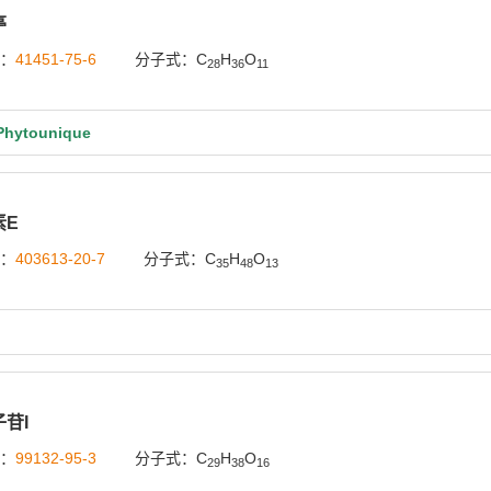
亭
号：
41451-75-6
分子式：C
H
O
28
36
11
ytounique
素E
号：
403613-20-7
分子式：C
H
O
35
48
13
苷I
号：
99132-95-3
分子式：C
H
O
29
38
16