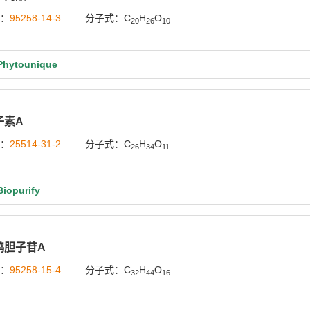
号：
95258-14-3
分子式：C
H
O
20
26
10
ytounique
子素A
号：
25514-31-2
分子式：C
H
O
26
34
11
opurify
鸦胆子苷A
号：
95258-15-4
分子式：C
H
O
32
44
16