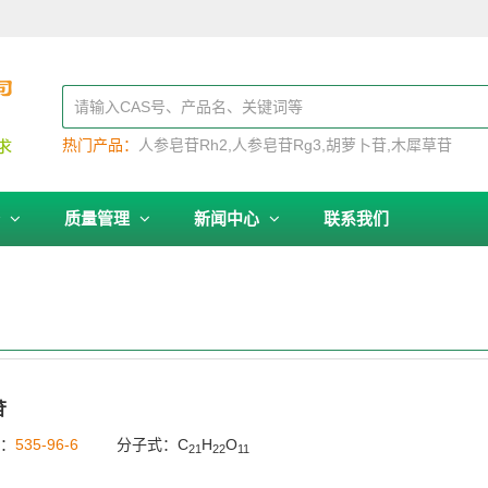
热门产品：
人参皂苷Rh2
人参皂苷Rg3
胡萝卜苷
木犀草苷
务
质量管理
新闻中心
联系我们
苷
号：
535-96-6
分子式：C
H
O
21
22
11