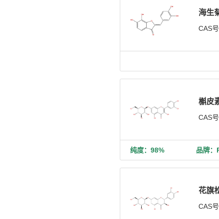
海生
CAS
槲皮素
CAS
纯度：98%
品牌：Ph
花旗松
CAS