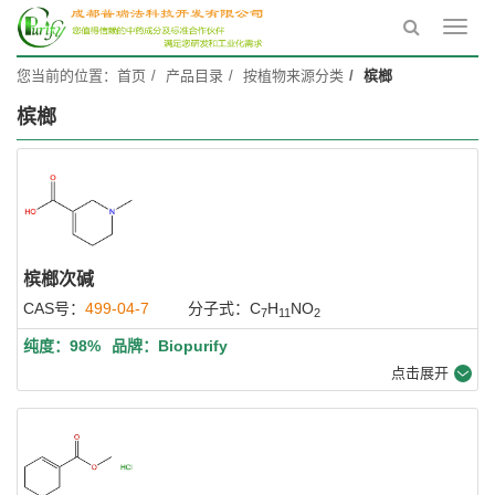
Toggl
navig
您当前的位置：
首页
产品目录
按植物来源分类
槟榔
槟榔
槟榔次碱
CAS号：
499-04-7
分子式：C
H
NO
7
11
2
纯度：98%
品牌：Biopurify
点击展开