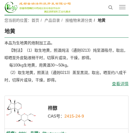
Toggl
navig
您当前的位置：
首页
产品目录
按植物来源分类
地黄
地黄
本品为生地黄的炮制加工品。
【制法】（1）取生地黄，照酒炖法（通则0213）炖至酒吸尽，取出，
晾晒至外皮黏液稍干时，切厚片或块，干燥，即得。
每100kg生地黄，用黄酒30～50kg。
（2）取生地黄，照蒸法（通则0213）蒸至黑润，取出，晒至约八成干
时，切厚片或块，干燥，即得。
查看详情
梓醇
CAS号：
2415-24-9