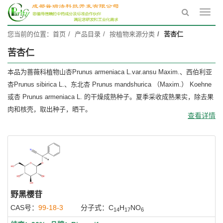
Toggl
navig
您当前的位置：
首页
产品目录
按植物来源分类
苦杏仁
苦杏仁
本品为蔷薇科植物山杏Prunus armeniaca L.var.ansu Maxim.、西伯利亚
杏Prunus sibirica L.、东北杏 Prunus mandshurica （Maxim.） Koehne
或杏 Prunus armeniaca L. 的干燥成熟种子。夏季采收成熟果实，除去果
肉和核壳，取出种子，晒干。
查看详情
野黑樱苷
CAS号：
99-18-3
分子式：C
H
NO
14
17
6