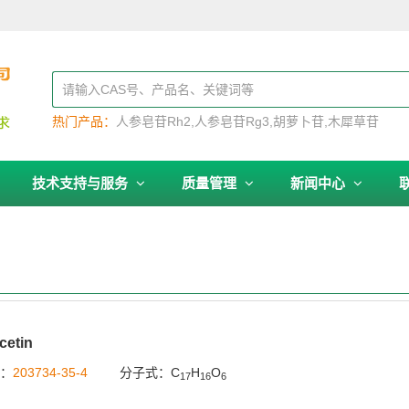
热门产品：
人参皂苷Rh2
人参皂苷Rg3
胡萝卜苷
木犀草苷
技术支持与服务
质量管理
新闻中心
cetin
号：
203734-35-4
分子式：C
H
O
17
16
6