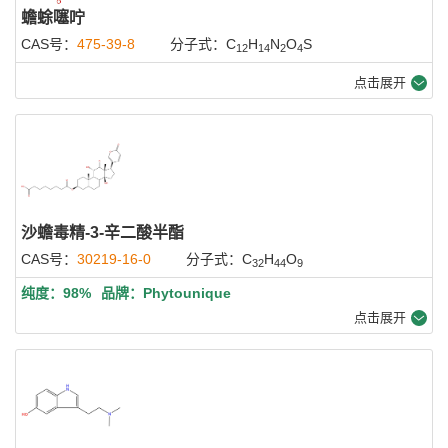
蟾蜍噻咛
CAS号：
475-39-8
分子式：C
H
N
O
S
12
14
2
4
点击展开
沙蟾毒精-3-辛二酸半酯
CAS号：
30219-16-0
分子式：C
H
O
32
44
9
纯度：98%
品牌：Phytounique
点击展开