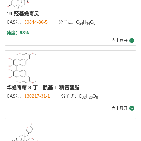
19-羟基蟾毒灵
CAS号：
39844-86-5
分子式：C
H
O
24
34
5
纯度：98%
点击展开
华蟾毒精-3-丁二酰基-L-精氨酸脂
CAS号：
130217-31-1
分子式：C
H
O
32
26
8
点击展开