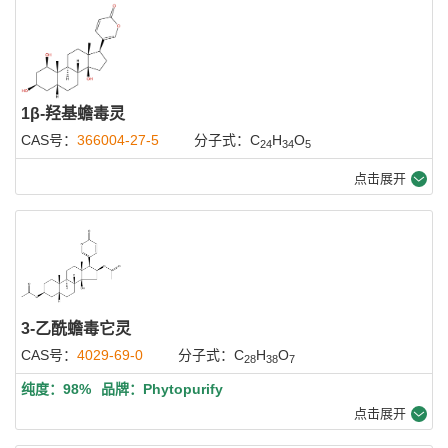
1β-羟基蟾毒灵
CAS号：
366004-27-5
分子式：C
H
O
24
34
5
点击展开
3-乙酰蟾毒它灵
CAS号：
4029-69-0
分子式：C
H
O
28
38
7
纯度：98%
品牌：Phytopurify
点击展开