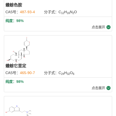
蟾蜍色胺
CAS号：
487-93-4
分子式：C
H
N
O
12
16
2
纯度：98%
点击展开
蟾蜍它里定
CAS号：
465-90-7
分子式：C
H
O
24
32
6
纯度：98%
点击展开