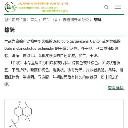
Toggl
navig
您当前的位置：
首页
产品目录
按植物来源分类
蟾酥
蟾酥
本品为蟾蜍科动物中华大蟾蜍Bufo bufo gargarizans Cantor 或黑框蟾蜍
Bufo melanostictus Schneider 的干燥分泌物。多于夏、秋二季捕捉蟾
蜍，洗净，挤取耳后腺和皮肤腺的白色浆液，加工，干燥。
【性状】本品呈扁圆形团块状或片状。棕褐色或红棕色。团块状者质
坚，不易折断，断面棕褐色，角质状，微有光痒；片状者质脆，易碎，断
面红棕色，半透明。气微腥，味初甜而后有持久的麻辣感，粉末嗅之作
嚏。
查看详情