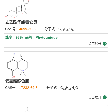
去乙酰华蟾毒它灵
CAS号：
4099-30-3
分子式：C
H
O
24
32
6
纯度：98%
品牌：Phytounique
点击展开
去氢蟾蜍色胺
CAS号：
17232-69-8
分子式：C
H
N
O+
12
15
2
点击展开