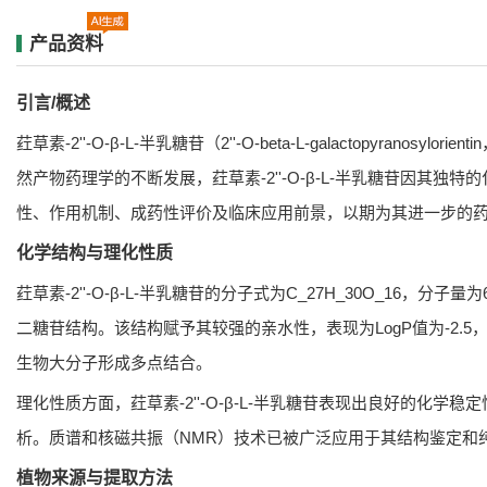
产品资料
引言/概述
荭草素-2''-O-β-L-半乳糖苷（2''-O-beta-L-galactop
然产物药理学的不断发展，荭草素-2''-O-β-L-半乳糖苷
性、作用机制、成药性评价及临床应用前景，以期为其进一步的
化学结构与理化性质
荭草素-2''-O-β-L-半乳糖苷的分子式为C_27H_30O_16，分子
二糖苷结构。该结构赋予其较强的亲水性，表现为LogP值为-2.5
生物大分子形成多点结合。
理化性质方面，荭草素-2''-O-β-L-半乳糖苷表现出良好的
析。质谱和核磁共振（NMR）技术已被广泛应用于其结构鉴定和
植物来源与提取方法