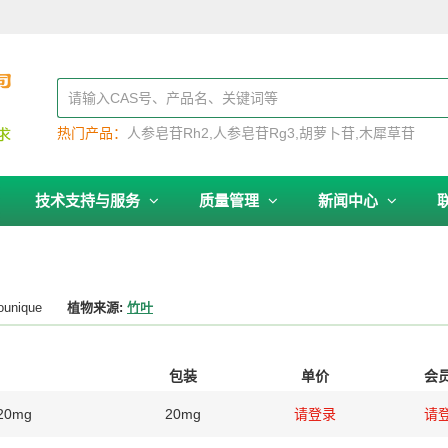
热门产品：
人参皂苷Rh2
人参皂苷Rg3
胡萝卜苷
木犀草苷
技术支持与服务
质量管理
新闻中心
ounique
植物来源:
竹叶
包装
单价
会
20mg
20mg
请登录
请