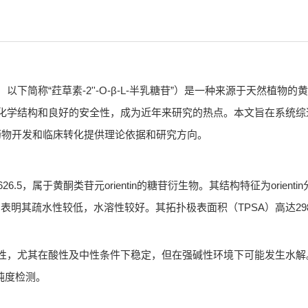
yranosylorientin，以下简称“荭草素-2''-O-β-L-半乳糖苷”）
因其独特的化学结构和良好的安全性，成为近年来研究的热点。本文旨在系
药物开发和临床转化提供理论依据和研究方向。
量为626.5，属于黄酮类苷元orientin的糖苷衍生物。其结构特征为ori
，表明其疏水性较低，水溶性较好。其拓扑极表面积（TPSA）高达29
化学稳定性，尤其在酸性及中性条件下稳定，但在强碱性环境下可能发生
纯度检测。