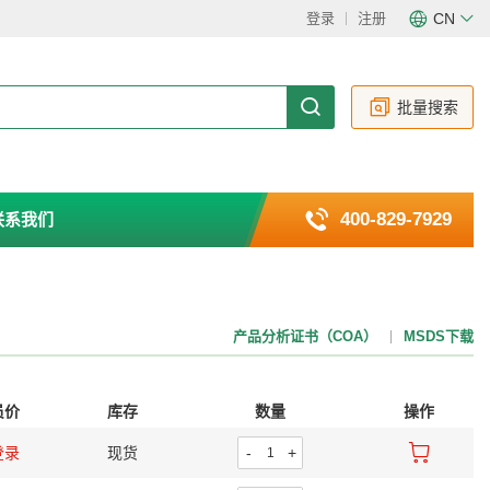
登录
注册
CN
CN
EN
批量搜索
400-829-7929
联系我们
产品分析证书（COA）
MSDS下载
员价
库存
数量
操作
登录
现货
-
+