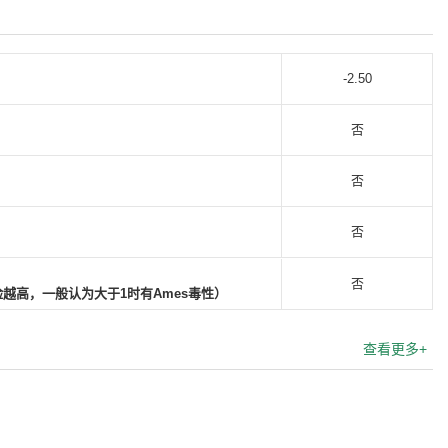
-2.50
否
否
否
）
否
险越高，一般认为大于1时有Ames毒性）
查看更多+