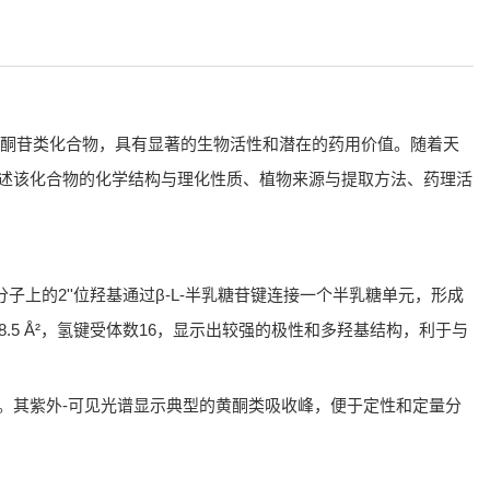
是一种来源于天然植物的黄酮苷类化合物，具有显著的生物活性和潜在的药用价值。随着天
统综述该化合物的化学结构与理化性质、植物来源与提取方法、药理活
entin分子上的2''位羟基通过β-L-半乳糖苷键连接一个半乳糖单元，形成
8.5 Å²，氢键受体数16，显示出较强的极性和多羟基结构，利于与
水解。其紫外-可见光谱显示典型的黄酮类吸收峰，便于定性和定量分