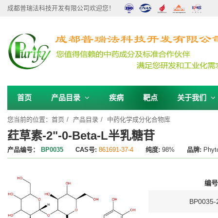
成都普瑞法科技开发有限公司欢迎您！
首页
产品目录
疾病
靶点
关于我们
您当前的位置：
首页
产品目录
中药化学成分化合物库
荭草素-2"-0-Beta-L半乳糖苷
产品编号：
BP0035
CAS号:
861691-37-4
纯度:
98%
品牌:
Phyt
编号
BP0035-