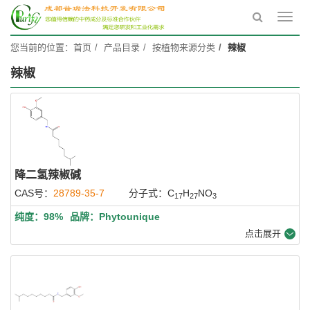
Toggl
navig
您当前的位置：
首页
产品目录
按植物来源分类
辣椒
辣椒
降二氢辣椒碱
CAS号：
28789-35-7
分子式：C
H
NO
17
27
3
纯度：98%
品牌：Phytounique
点击展开