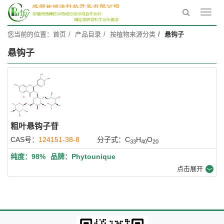
Toggl
navig
您当前的位置：
首页
产品目录
按植物来源分类
悬钩子
悬钩子
粗叶悬钩子苷
CAS号：
124151-38-8
分子式：C
H
O
33
40
20
纯度：98%
品牌：Phytounique
点击展开