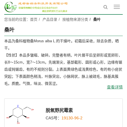
Toggl
navig
您当前的位置：
首页
产品目录
按植物来源分类
桑叶
桑叶
本品为桑科植物桑Morus alba L.的干燥叶。初霜后采收，除去杂质，晒
干。
【性状】本品多皱缩、破碎。完整者有柄，叶片展平后呈卵形或宽卵形，
长8～15cm，宽7～13cm。先端渐尖，基部截形、圆形或心形，边缘有锯
齿或钝锯齿，有的不规则分裂。上表面黄绿色或浅黄棕色，有的有小疣状
突起；下表面颜色稍浅，叶脉突出，小脉网状，脉上被疏毛，脉基具簇
毛。质脆。气微，味淡、微苦涩。
查看详情
脱氧野尻霉素
CAS号：
19130-96-2