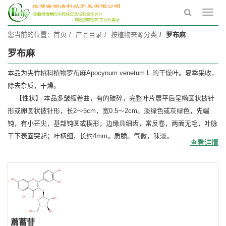
Toggl
navig
您当前的位置：
首页
产品目录
按植物来源分类
罗布麻
罗布麻
本品为夹竹桃科植物罗布麻Apocynum venetum L.的干燥叶。夏季采收，
除去杂质，干燥。
【性状】 本品多皱缩卷曲，有的破碎，完整叶片展平后呈椭圆状披针
形或卵圆状披针形，长2～5cm，宽0.5～2cm。淡绿色或灰绿色，先端
钝，有小芒尖，基部钝圆或楔形，边缘具细齿，常反卷，两面无毛，叶脉
于下表面突起；叶柄细，长约4mm。质脆。气微，味淡。
查看详情
萹蓄苷