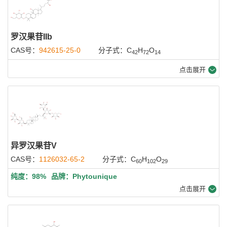
罗汉果苷IIb
CAS号：
942615-25-0
分子式：C
H
O
42
72
14
点击展开
异罗汉果苷V
CAS号：
1126032-65-2
分子式：C
H
O
60
102
29
纯度：98%
品牌：Phytounique
点击展开