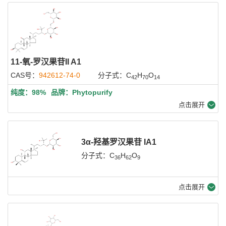
11-氧-罗汉果苷II A1
CAS号：
942612-74-0
分子式：C
H
O
42
70
14
纯度：98%
品牌：Phytopurify
点击展开
3α-羟基罗汉果苷 IA1
分子式：C
H
O
36
62
9
点击展开