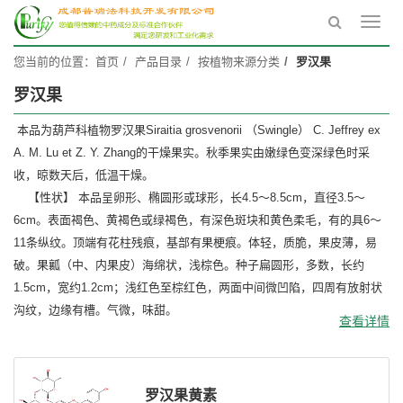
Toggl
navig
您当前的位置：
首页
产品目录
按植物来源分类
罗汉果
罗汉果
本品为葫芦科植物罗汉果Siraitia grosvenorii （Swingle） C. Jeffrey ex
A. M. Lu et Z. Y. Zhang的干燥果实。秋季果实由嫩绿色变深绿色时采
收，晾数天后，低温干燥。
【性状】 本品呈卵形、椭圆形或球形，长4.5～8.5cm，直径3.5～
6cm。表面褐色、黄褐色或绿褐色，有深色斑块和黄色柔毛，有的具6～
11条纵纹。顶端有花柱残痕，基部有果梗痕。体轻，质脆，果皮薄，易
破。果瓤（中、内果皮）海绵状，浅棕色。种子扁圆形，多数，长约
1.5cm，宽约1.2cm；浅红色至棕红色，两面中间微凹陷，四周有放射状
沟纹，边缘有槽。气微，味甜。
查看详情
罗汉果黄素