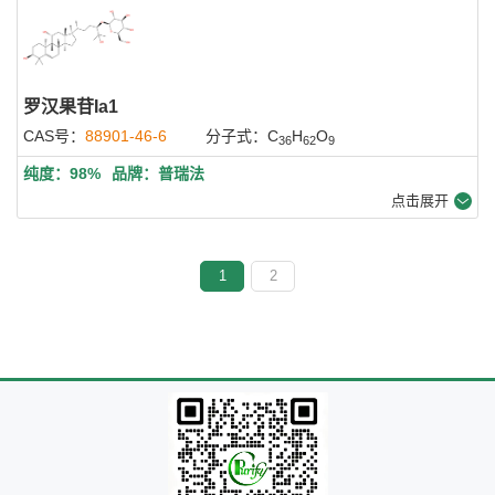
罗汉果苷Ia1
CAS号：
88901-46-6
分子式：C
H
O
36
62
9
纯度：98%
品牌：普瑞法
点击展开
1
2