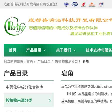
成都普瑞法科技开发有限公司欢迎您！
首页
产品目录
关于我们
技术支持与服
您当前的位置：
首页
产品目录
按植物来源分类
皂角
产品目录
皂角
本品为豆科植物皂荚Gleditsia s
中药化学成分化合物库
【性状】本品呈扁长的剑鞘状，有的
按植物来源分类
或果柄痕，两侧有明显的纵棱线。