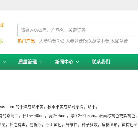
热门产品：
人参皂苷Rh2
人参皂苷Rg3
胡萝卜苷
木犀草苷
务
质量管理
新闻中心
联系我们
inensis Lam.的干燥成熟果实。秋季果实成熟时采摘，晒干。
略弯曲，长15～40cm，宽2～5cm，厚0.2～1.5cm。表面棕褐色或紫
质硬，摇之有声，易折断，断面黄色，纤维性。种子多数，扁橢圆形，黄棕色至