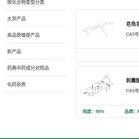
按化合物类型分类
大货产品
皂角
CAS
高品质植提产品
新产品
药典中药成分对照品
刺囊
化药杂质
CAS
纯度：98%
品牌：Ph