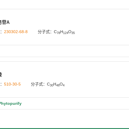
皂苷A
号：
230302-68-8
分子式：C
H
O
78
124
35
酸
号：
510-30-5
分子式：C
H
O
30
48
4
ytopurify