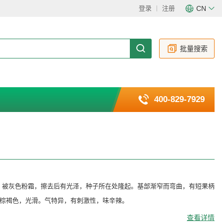
登录
注册
CN
CN
EN
批量搜索
400-829-7929
褐色，被灰色粉霜，擦去后有光泽，种子所在处隆起。基部渐窄而弯曲，有短果柄
棕褐色，光滑。气特异，有刺激性，味辛辣。
查看详情