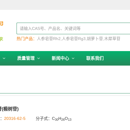
热门产品：
人参皂苷Rh2
人参皂苷Rg3
胡萝卜苷
木犀草苷
务
质量管理
新闻中心
联系我们
(椴树苷)
号：
20316-62-5
分子式：C
H
O
30
26
13