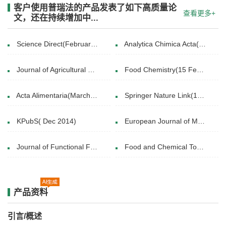
客户使用普瑞法的产品发表了如下高质量论
查看更多+
文，还在持续增加中...
Science Direct(February 2017)
Analytica Chimica Acta(15 January 2021)
Journal of Agricultural and Food Chemistry(July 1, 2024)
Food Chemistry(15 February 2014)
Acta Alimentaria(March 02, 2016)
Springer Nature Link(10 February 2025)
KPubS( Dec 2014)
European Journal of Medicinal Chemistry( 1 January 2021)
Journal of Functional Foods(February 2021)
Food and Chemical Toxicology(November 2018)
产品资料
引言/概述