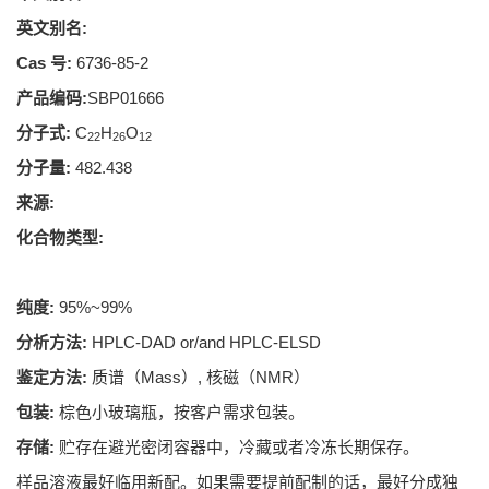
英文别名:
Cas 号:
6736-85-2
产品编码:
SBP01666
分子式:
C
H
O
22
26
12
分子量:
482.438
来源:
化合物类型:
纯度:
95%~99%
分析方法:
HPLC-DAD or/and HPLC-ELSD
鉴定方法:
质谱（Mass）, 核磁（NMR）
包装:
棕色小玻璃瓶，按客户需求包装。
存储:
贮存在避光密闭容器中，冷藏或者冷冻长期保存。
样品溶液最好临用新配。如果需要提前配制的话，最好分成独