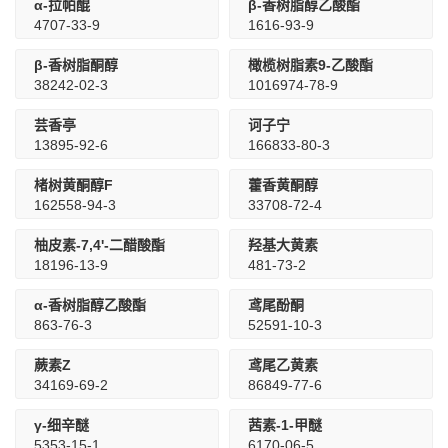
α-拉帕醌
β-香树脂醇乙酸酯
4707-33-9
1616-93-9
β-香树脂酮醇
橄榄树脂素9-乙酸酯
38242-02-3
1016974-78-9
芸香亭
诃子宁
13895-92-6
166833-80-3
楮树黄酮醇F
藿香黄酮醇
162558-94-3
33708-72-4
柚皮素-7,4'-二醋酸酯
羟基大黄素
18196-13-9
481-73-2
α-香树脂醇乙酸酯
鸢尾酚酮
863-76-3
52591-10-3
蕨素Z
鸢尾乙黄素
34169-69-2
86849-77-6
γ-细辛醚
茜素-1-甲醚
5353-15-1
6170-06-5