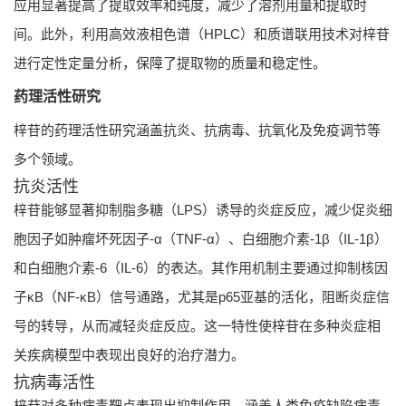
应用显著提高了提取效率和纯度，减少了溶剂用量和提取时
间。此外，利用高效液相色谱（HPLC）和质谱联用技术对梓苷
进行定性定量分析，保障了提取物的质量和稳定性。
药理活性研究
梓苷的药理活性研究涵盖抗炎、抗病毒、抗氧化及免疫调节等
多个领域。
抗炎活性
梓苷能够显著抑制脂多糖（LPS）诱导的炎症反应，减少促炎细
胞因子如肿瘤坏死因子-α（TNF-α）、白细胞介素-1β（IL-1β）
和白细胞介素-6（IL-6）的表达。其作用机制主要通过抑制核因
子κB（NF-κB）信号通路，尤其是p65亚基的活化，阻断炎症信
号的转导，从而减轻炎症反应。这一特性使梓苷在多种炎症相
关疾病模型中表现出良好的治疗潜力。
抗病毒活性
梓苷对多种病毒靶点表现出抑制作用，涵盖人类免疫缺陷病毒