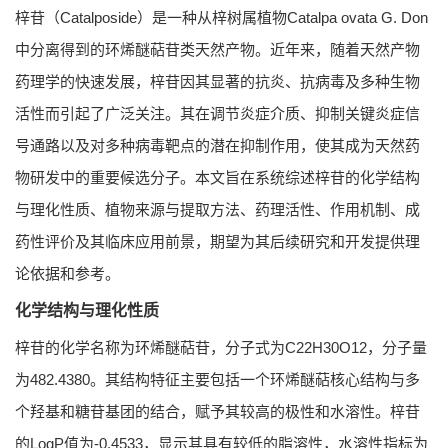
梓苷（Catalposide）是一种从梓树属植物Catalpa ovata G. Don
中分离得到的环烯醚萜苷类天然产物。近年来，随着天然产物
药理学的快速发展，梓苷因其显著的抗炎、抗病毒及多种生物
活性而引起了广泛关注。其在调节炎症介质、抑制关键炎症信
号通路以及对多种病毒靶点的潜在抑制作用，使其成为天然药
物研发中的重要候选分子。本文旨在系统综述梓苷的化学结构
与理化性质、植物来源与提取方法、药理活性、作用机制、成
药性评价及其临床应用前景，期望为其后续研究和开发提供理
论依据和参考。
化学结构与理化性质
梓苷的化学名称为环烯醚萜苷，分子式为C22H30O12，分子量
为482.4380。其结构特征主要包括一个环烯醚萜核心结构与多
个羟基和糖苷基团的结合，赋予其较高的极性和水溶性。梓苷
的LogP值为-0.4533，显示其具有较低的脂溶性，水溶性指标为