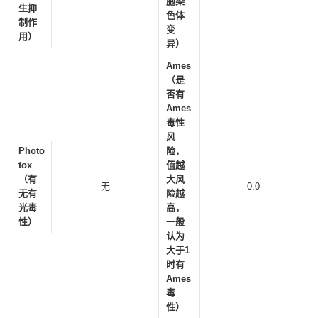
胞染
生抑
色体
制作
变
用）
异）
Ames
（是
否有
Ames
毒性
风
Photo
险，
tox
值越
（有
大风
无
0.0
无有
险越
光毒
高，
性）
一般
认为
大于1
时有
Ames
毒
性）