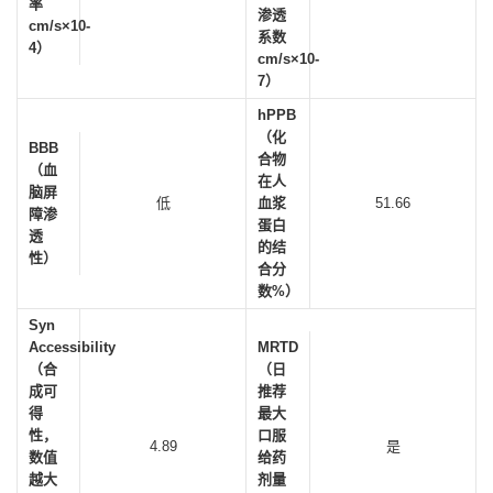
率
渗透
cm/s×10-
系数
4）
cm/s×10-
7）
hPPB
（化
BBB
合物
（血
在人
脑屏
低
血浆
51.66
障渗
蛋白
透
的结
性）
合分
数%）
Syn
Accessibility
MRTD
（合
（日
成可
推荐
得
最大
性，
口服
4.89
是
数值
给药
越大
剂量