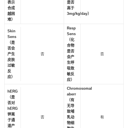
表示
是否
合成
高于
越困
3mg/kg/day）
难）
Resp
Skin
Sens
Sens
（化
（是
合物
否会
是否
产生
否
否
会产
皮肤
生呼
过敏
吸致
反
敏反
应）
应）
Chromosomal
hERG
aberr
（是
（有
否对
无导
hERG
致哺
钾离
否
乳动
有
子通
物细
道产