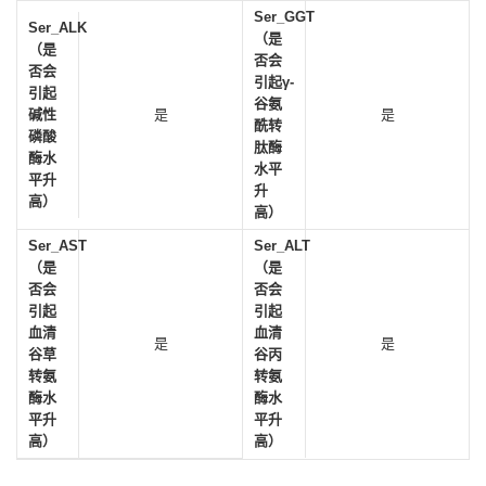
Ser_GGT
Ser_ALK
（是
（是
否会
否会
引起γ-
引起
谷氨
碱性
是
是
酰转
磷酸
肽酶
酶水
水平
平升
升
高）
高）
Ser_AST
Ser_ALT
（是
（是
否会
否会
引起
引起
血清
血清
是
是
谷草
谷丙
转氨
转氨
酶水
酶水
平升
平升
高）
高）