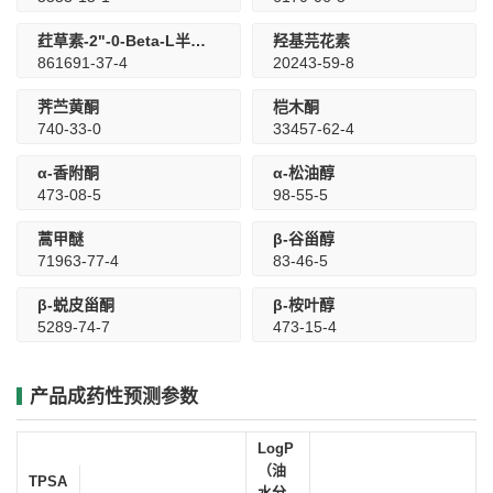
荭草素-2"-0-Beta-L半乳糖苷
羟基芫花素
861691-37-4
20243-59-8
荠苎黄酮
桤木酮
740-33-0
33457-62-4
α-香附酮
α-松油醇
473-08-5
98-55-5
蒿甲醚
β-谷甾醇
71963-77-4
83-46-5
β-蜕皮甾酮
β-桉叶醇
5289-74-7
473-15-4
产品成药性预测参数
LogP
（油
TPSA
水分