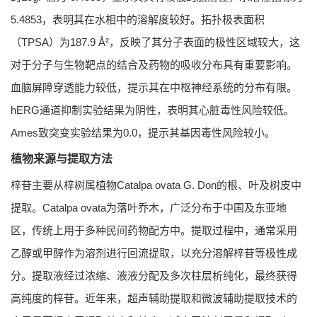
5.4853，表明其在水相中的溶解度较好。拓扑极表面积
（TPSA）为187.9 Å²，反映了其分子表面的极性区域较大，这
对于分子与生物靶点的结合及药物的吸收分布具有重要影响。
血脑屏障穿透能力较低，提示其在中枢神经系统的分布有限。
hERG通道抑制实验结果为阴性，表明其心脏毒性风险较低。
Ames致突变实验结果为0.0，提示其基因毒性风险较小。
植物来源与提取方法
梓苷主要从梓树属植物Catalpa ovata G. Don的根、叶及树皮中
提取。Catalpa ovata为落叶乔木，广泛分布于中国及东亚地
区，传统上用于多种民间药物配方中。提取过程中，通常采用
乙醇或甲醇作为溶剂进行回流提取，以充分溶解梓苷等极性成
分。提取液经过浓缩、液液分配及多次柱层析纯化，最终获得
高纯度的梓苷。近年来，超声辅助提取和微波辅助提取技术的