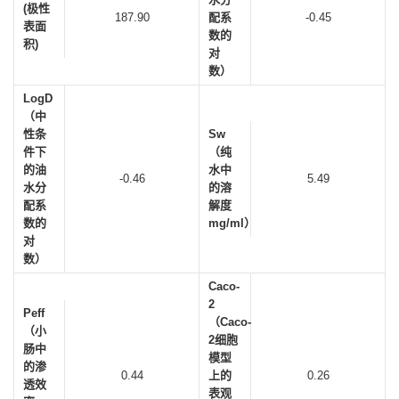
(极性
187.90
配系
-0.45
表面
数的
积)
对
数）
LogD
（中
性条
Sw
件下
（纯
的油
水中
-0.46
5.49
水分
的溶
配系
解度
数的
mg/ml）
对
数）
Caco-
2
Peff
（Caco-
（小
2细胞
肠中
模型
的渗
0.44
上的
0.26
透效
表观