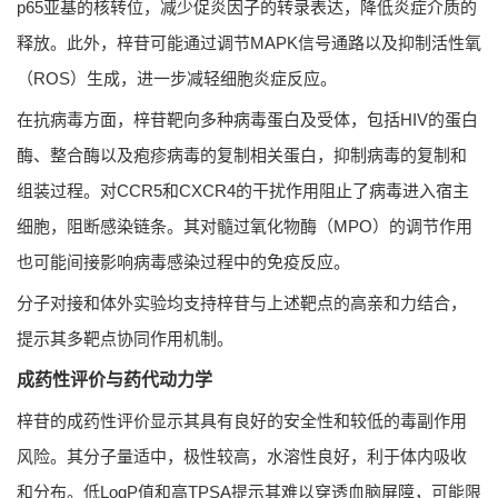
p65亚基的核转位，减少促炎因子的转录表达，降低炎症介质的
释放。此外，梓苷可能通过调节MAPK信号通路以及抑制活性氧
（ROS）生成，进一步减轻细胞炎症反应。
在抗病毒方面，梓苷靶向多种病毒蛋白及受体，包括HIV的蛋白
酶、整合酶以及疱疹病毒的复制相关蛋白，抑制病毒的复制和
组装过程。对CCR5和CXCR4的干扰作用阻止了病毒进入宿主
细胞，阻断感染链条。其对髓过氧化物酶（MPO）的调节作用
也可能间接影响病毒感染过程中的免疫反应。
分子对接和体外实验均支持梓苷与上述靶点的高亲和力结合，
提示其多靶点协同作用机制。
成药性评价与药代动力学
梓苷的成药性评价显示其具有良好的安全性和较低的毒副作用
风险。其分子量适中，极性较高，水溶性良好，利于体内吸收
和分布。低LogP值和高TPSA提示其难以穿透血脑屏障，可能限