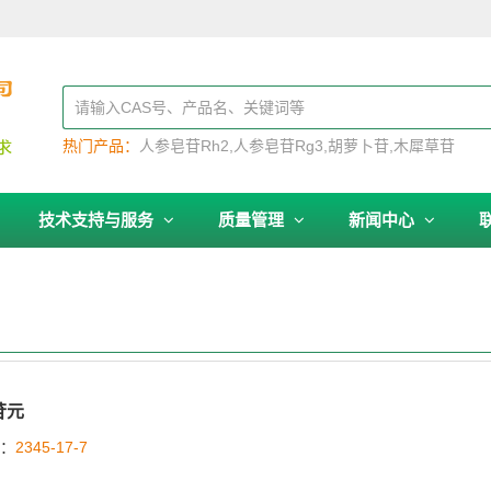
热门产品：
人参皂苷Rh2
人参皂苷Rg3
胡萝卜苷
木犀草苷
技术支持与服务
质量管理
新闻中心
苷元
号：
2345-17-7