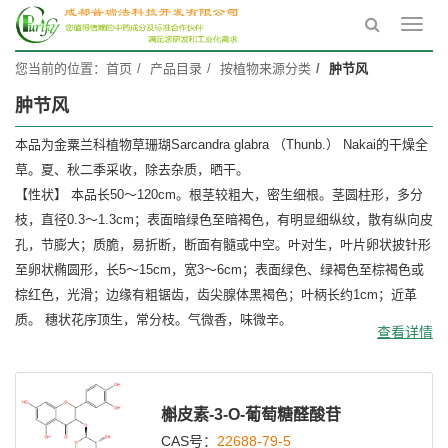
Toggl
navig
您当前的位置：
首页
产品目录
按植物来源分类
肿节风
肿节风
本品为金粟兰科植物草珊瑚Sarcandra glabra （Thunb.） Nakai的干燥全
草。夏、秋二季采收，除去杂质，晒干。
【性状】 本品长50～120cm。根茎较粗大，密生细根。茎圆柱形，多分
枝，直径0.3～1.3cm；表面暗绿色至暗褐色，有明显细纵纹，散有纵向皮
孔，节膨大；质脆，易折断，断面有髓或中空。叶对生，叶片卵状披针形
至卵状椭圆形，长5～15cm，宽3～6cm；表面绿色、绿褐色至棕褐色或
棕红色，光滑；边缘有粗锯齿，齿尖腺体黑褐色；叶柄长约1cm；近革
质。 穗状花序顶生，常分枝。气微香，味微辛。
查看详情
槲皮素-3-O-葡萄糖醛酸苷
CAS号：
22688-79-5