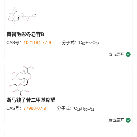
黄褐毛忍冬皂苷B
CAS号：
1021184-77-9
分子式：C
H
O
57
92
25
点击展开
断马钱子苷二甲基缩醛
CAS号：
77988-07-9
分子式：C
H
O
19
30
11
点击展开