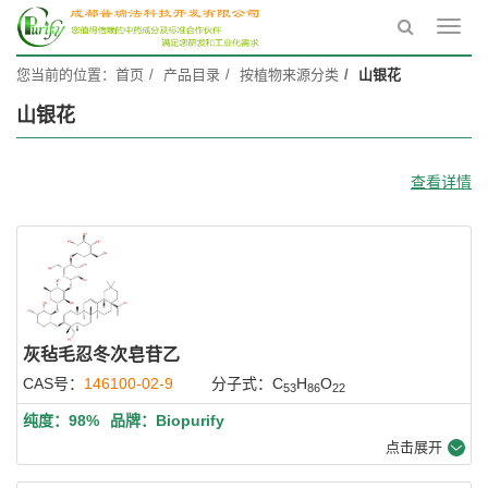
Toggl
navig
您当前的位置：
首页
产品目录
按植物来源分类
山银花
山银花
查看详情
灰毡毛忍冬次皂苷乙
CAS号：
146100-02-9
分子式：C
H
O
53
86
22
纯度：98%
品牌：Biopurify
点击展开