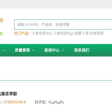
热门产品：
人参皂苷Rh2
人参皂苷Rg3
胡萝卜苷
木犀草苷
务
质量管理
新闻中心
联系我们
氧基圣草酚
号：
2736016-89-8
分子式：C
H
O
16
14
7