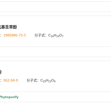
氧基圣草酚
号：
2985886-73-3
分子式：C
H
O
16
14
7
酚
号：
552-58-9
分子式：C
H
O
15
12
6
ytopurify