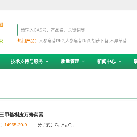
热门产品：
人参皂苷Rh2
人参皂苷Rg3
胡萝卜苷
木犀草苷
技术支持与服务
质量管理
新闻中心
,7-三甲基槲皮万寿菊素
号：
14965-20-9
分子式：C
H
O
18
16
8