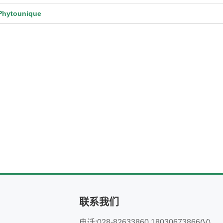
ytounique
联系我们
电话:028-82633860 18030673866(V)