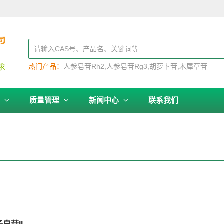
热门产品：
人参皂苷Rh2
人参皂苷Rg3
胡萝卜苷
木犀草苷
务
质量管理
新闻中心
联系我们