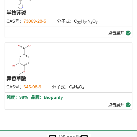
半枝莲碱
CAS号：
73069-28-5
分子式：C
H
N
O
32
34
2
7
点击展开
异香草酸
CAS号：
645-08-9
分子式：C
H
O
8
8
4
纯度：98%
品牌：Biopurify
点击展开