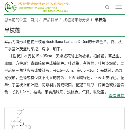
Toggl
navig
您当前的位置：
首页
产品目录
按植物来源分类
半枝莲
半枝莲
本品为唇形科植物半枝莲Scutellaria barbata D.Don的干燥全草。夏、秋
二季茎叶茂盛时采挖，洗净，晒干。
【性状】本品长15～35cm，无毛或花轴上疏被毛。根纤细。茎丛生，
较细，方柱形；表面暗紫色或棕绿色。叶对生，有短柄；叶片多皱缩，展
平后呈三角状卵形或披针形，长1.5～3cm，宽0.5～1cm；先端钝，基部
宽楔形，全缘或有少数不明显的钝齿；上表面暗绿色，下表面灰绿色。花
单生于茎枝上部叶腋，花萼裂片钝或较圆；花冠二唇形，棕黄色或浅蓝紫
色，长约1.2cm，被毛。果实扁球形，浅棕色。气微，味微苦。
查看详情