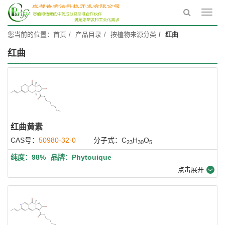
Toggl
navig
您当前的位置：
首页
产品目录
按植物来源分类
红曲
红曲
红曲黄素
CAS号：
50980-32-0
分子式：C
H
O
23
30
5
纯度：98%
品牌：Phytouique
点击展开