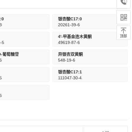
:0
银杏酸C17:0
3
20261-39-6
顶部
4'-甲基金连木黄酮
-5
49619-87-6
O-葡萄糖苷
异银杏双黄酮
6
548-19-6
银杏酸C17:1
5
111047-30-4
6