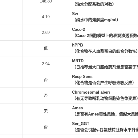
148.80
（油水分配系数的对数）
Sw
4.19
（纯水中的溶解度mg/ml）
Caco-2
2.69
（Caco-2细胞模型上的表观渗透系数cm
hPPB
低
（化合物在人血浆蛋白的结合分数%
MRTD
2.94
（日推荐最大口服给药剂量是否高于3mg
Resp Sens
否
（化合物是否会产生呼吸致敏反应）
Chromosomal aberr
否
（有无导致哺乳动物细胞染色体变异
Ames
无
（是否有Ames毒性风险，值越大风
Ser_GGT
否
（是否会引起γ-谷氨酰转肽酶水平升