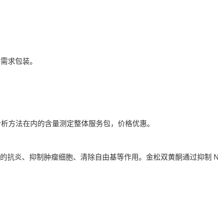
户需求包装。
分析方法在内的含量测定整体服务包，价格优惠。
有良好的抗炎、抑制肿瘤细胞、清除自由基等作用。金松双黄酮通过抑制 NF-κB 