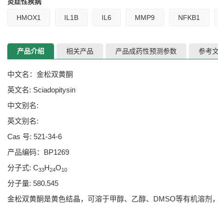
炎症性疾病
HMOX1
IL1B
IL6
MMP9
NFKB1
产品介绍
相关产品
产品成药性预测参数
参考
中文名：金松双黄酮
英文名: Sciadopitysin
中文别名:
英文别名:
Cas 号: 521-34-6
产品编码：BP1269
分子式: C
H
O
33
24
10
分子量: 580.545
金松双黄酮是黄色结晶，可溶于甲醇、乙醇、DMSO等有机溶剂