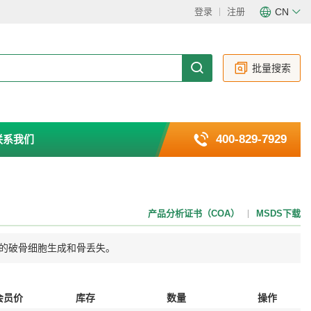
登录
注册
CN
CN
EN
批量搜索
400-829-7929
联系我们
产品分析证书（COA）
MSDS下载
 诱导的破骨细胞生成和骨丢失。
会员价
库存
数量
操作