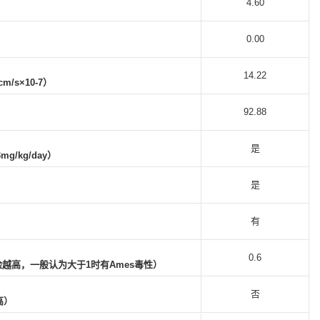
4.60
0.00
14.22
/s×10-7）
92.88
）
是
/kg/day）
是
有
）
0.6
险越高，一般认为大于1时有Ames毒性）
否
高）