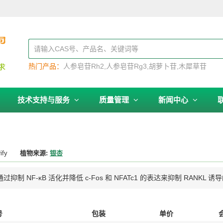
热门产品：
人参皂苷Rh2
人参皂苷Rg3
胡萝卜苷
木犀草苷
技术支持与服务
质量管理
新闻中心
ify
植物来源:
银杏
NF-κB 活化并降低 c-Fos 和 NFATc1 的表达来抑制 RANKL
号
包装
单价