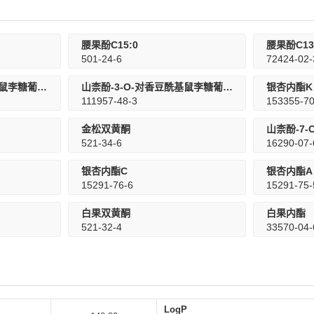
腰果酚C15:0
腰果酚C13
501-24-6
72424-02-
槲皮素-3-O-对香豆酰基鼠李糖葡萄糖苷
山柰酚-3-O-对香豆酰基鼠李糖葡萄糖苷
银杏内酯K
111957-48-3
153355-70
金松双黄酮
山柰酚-7-
521-34-6
16290-07-
银杏内酯C
银杏内酯A
15291-76-6
15291-75-
白果双黄酮
白果内酯
521-32-4
33570-04-
LogP