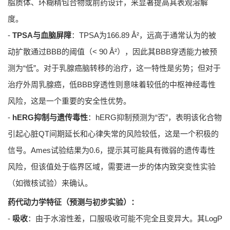
脂质体、环糊精包合物或前药设计，来显著提高其表观溶解
度。
-
TPSA与血脑屏障
：TPSA为166.89 Å²，远高于通常认为的被
动扩散通过BBB的阈值（< 90 Å²），因此其BBB穿透能力被预
测为“低”。对于乳腺癌脑转移的治疗，这一特性是劣势；但对于
治疗外周乳腺癌，低BBB穿透性则意味着较低的中枢神经毒性
风险，这是一个重要的安全性优势。
-
hERG抑制与遗传毒性
：hERG抑制预测为“否”，表明该化合物
引起心脏QT间期延长和心律失常的风险较低，这是一个积极的
信号。Ames试验结果为0.6，提示其可能具有微弱的遗传毒性
风险，但该值处于临界区域，需要进一步的体内致突变性实验
（如微核试验）来确认。
药代动力学特征（预测与初步实验）：
-
吸收
：由于水溶性差，口服吸收可能不完全且变异大。其LogP