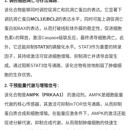
1. 调控细胞凋亡与存活通路：
该化合物能够同时调控促凋亡和抗凋亡蛋白的表达。它显著下
调抗凋亡蛋白
MCL1
和
BCL2
的表达水平，同时可能上调促凋亡
蛋白如BAX的表达，从而打破线粒体外膜的稳定性，促进细胞
色素c的释放，激活Caspase级联反应，最终诱导细胞凋亡。此
外，它还能抑制
STAT3
的磷酸化水平。STAT3作为重要的转录
因子，其持续激活可促进细胞增殖、抑制凋亡并诱导血管生
成。通过阻断STAT3信号通路，该化合物有效地削弱了肿瘤细
胞的生存优势。
2. 干预能量代谢与增殖信号：
该化合物是
AMPK（PRKAA1）
的激动剂。AMPK是细胞能量
代谢的核心传感器，其激活可抑制mTOR信号通路，从而抑制
蛋白质合成和细胞增殖。在能量应激条件下，AMPK的激活还能
促进分解代谢，抑制合成代谢，从而限制肿瘤细胞的快速生