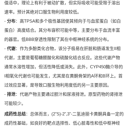
值适中，理论上有利于被动扩散，但实际吸收可能受限于溶出
速率。预计其绝对口服生物利用度较低。
-
分布
：高TPSA和多个极性基团使其倾向于与血浆蛋白（如白
蛋白）高度结合。其分布容积可能中等，主要分布于血流丰富
的器官。低BBB穿透性限制了其在中枢神经系统的分布。
-
代谢
：作为多酚类化合物，该分子极易在肝脏和肠道发生II相
代谢，主要是葡萄糖醛酸化和硫酸化结合反应。这些代谢产物
通常水溶性增加，但活性降低或消失。此外，CYP450酶介导的
I相氧化代谢也可能发生，尤其是在黄酮骨架的A环和B环上。首
过效应显著，是导致口服生物利用度低的另一主要原因。
-
排泄
：代谢产物主要通过胆汁和尿液排泄。原型药物的肾排泄
可能较少。
成药性总结
：总体而言，(2"S)-2",3"-二氢迪丽卡黄酮具备一定的
成药性基础，如良好的靶点选择性、低心脏毒性和低中枢神经