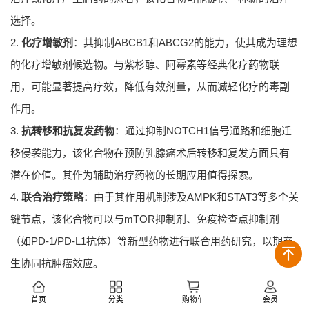
选择。
2.
化疗增敏剂
：其抑制ABCB1和ABCG2的能力，使其成为理想
的化疗增敏剂候选物。与紫杉醇、阿霉素等经典化疗药物联
用，可能显著提高疗效，降低有效剂量，从而减轻化疗的毒副
作用。
3.
抗转移和抗复发药物
：通过抑制NOTCH1信号通路和细胞迁
移侵袭能力，该化合物在预防乳腺癌术后转移和复发方面具有
潜在价值。其作为辅助治疗药物的长期应用值得探索。
4.
联合治疗策略
：由于其作用机制涉及AMPK和STAT3等多个关
键节点，该化合物可以与mTOR抑制剂、免疫检查点抑制剂
（如PD-1/PD-L1抗体）等新型药物进行联合用药研究，以期产
生协同抗肿瘤效应。
面临的挑战与未来研究方向：
首页
分类
购物车
会员