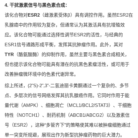
4. 干扰激素信号与黑色素合成：
该化合物对
ESR2
（雌激素受体β）具有调控作用。虽然ESR2在
乳腺癌中的作用较为复杂，但通常认为其激活具有抗增殖效
应。该化合物可能通过选择性调节ESR2的活性，与经典的
ESR1信号通路形成平衡，发挥其抗肿瘤作用。此外，其对
TYR
（酪氨酸酶）的抑制作用，虽然主要与黑色素合成相关，
但也提示该化合物可能具有潜在的抗黑色素瘤活性，或可用于
改善肿瘤微环境中的色素代谢异常。
综上所述，(2"S)-2",3"-二氢迪丽卡黄酮通过一个复杂的、多节
点、多层次的信号网络发挥其抗乳腺癌作用。它同时作用于能
量代谢（AMPK）、细胞凋亡（MCL1/BCL2/STAT3）、干细胞
特性（NOTCH1）、耐药机制（ABCB1/ABCG2）以及激素信
号（ESR2），这种“多管齐下”的策略使其难以被肿瘤细胞通过
单一突变所规避，展现出作为新型抗肿瘤药物的巨大潜力。