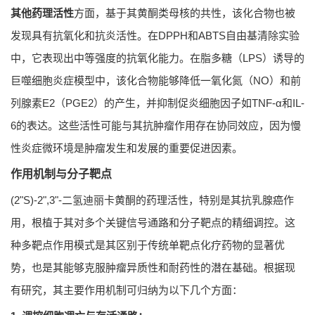
其他药理活性
方面，基于其黄酮类母核的共性，该化合物也被
发现具有抗氧化和抗炎活性。在DPPH和ABTS自由基清除实验
中，它表现出中等强度的抗氧化能力。在脂多糖（LPS）诱导的
巨噬细胞炎症模型中，该化合物能够降低一氧化氮（NO）和前
列腺素E2（PGE2）的产生，并抑制促炎细胞因子如TNF-α和IL-
6的表达。这些活性可能与其抗肿瘤作用存在协同效应，因为慢
性炎症微环境是肿瘤发生和发展的重要促进因素。
作用机制与分子靶点
(2"S)-2",3"-二氢迪丽卡黄酮的药理活性，特别是其抗乳腺癌作
用，根植于其对多个关键信号通路和分子靶点的精细调控。这
种多靶点作用模式是其区别于传统单靶点化疗药物的显著优
势，也是其能够克服肿瘤异质性和耐药性的潜在基础。根据现
有研究，其主要作用机制可归纳为以下几个方面：