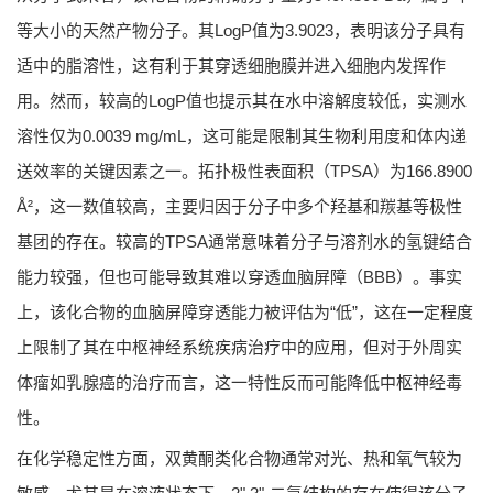
等大小的天然产物分子。其LogP值为3.9023，表明该分子具有
适中的脂溶性，这有利于其穿透细胞膜并进入细胞内发挥作
用。然而，较高的LogP值也提示其在水中溶解度较低，实测水
溶性仅为0.0039 mg/mL，这可能是限制其生物利用度和体内递
送效率的关键因素之一。拓扑极性表面积（TPSA）为166.8900
Å²，这一数值较高，主要归因于分子中多个羟基和羰基等极性
基团的存在。较高的TPSA通常意味着分子与溶剂水的氢键结合
能力较强，但也可能导致其难以穿透血脑屏障（BBB）。事实
上，该化合物的血脑屏障穿透能力被评估为“低”，这在一定程度
上限制了其在中枢神经系统疾病治疗中的应用，但对于外周实
体瘤如乳腺癌的治疗而言，这一特性反而可能降低中枢神经毒
性。
在化学稳定性方面，双黄酮类化合物通常对光、热和氧气较为