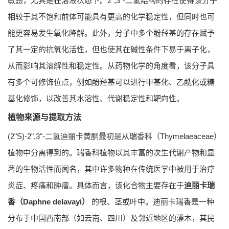
敏感，尤其是在溶液状态下。2",3"-二氢结构的存在使得该分子
相较于其不饱和前体可能具有更高的化学稳定性，但同时也可
能更容易发生氧化降解。此外，分子中多个酚羟基的存在赋予
了其一定的抗氧化活性，但也使其在碱性条件下易于离子化，
从而影响其溶解性和稳定性。从药物化学的角度看，该分子具
有多个可修饰位点，例如酚羟基可以进行甲基化、乙酰化或糖
基化修饰，以改善其水溶性、代谢稳定性和靶向性。
植物来源与提取方法
(2"S)-2",3"-二氢迪丽卡黄酮最初是从瑞香科（Thymelaeaceae）
植物中分离得到的。瑞香科植物以其丰富的次生代谢产物和显
著的生物活性而闻名，其中许多物种在传统医学中被用于治疗
炎症、疼痛和肿瘤。具体而言，该化合物主要存在于
迪丽卡瑞
香（
Daphne delavayi
）
的根、茎或叶中。迪丽卡瑞香是一种
分布于中国西南部（如云南、四川）及邻近地区的灌木，其民