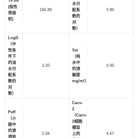
TPSA
水分
(极性
166.89
配系
3.90
表面
数的
积)
对
数）
LogD
（中
性条
Sw
件下
（纯
的油
水中
3.20
0.00
水分
的溶
配系
解度
数的
mg/ml）
对
数）
Caco-
2
Peff
（Caco-
（小
2细胞
肠中
模型
的渗
2.04
上的
4.67
透效