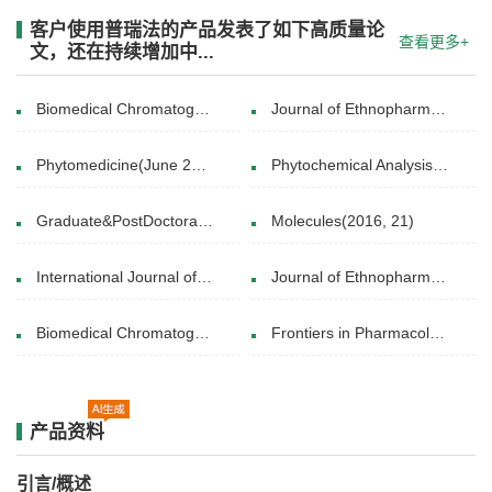
客户使用普瑞法的产品发表了如下高质量论
查看更多+
文，还在持续增加中...
Biomedical Chromatography(21 January 2021)
Journal of Ethnopharmacology(5 December 2024)
Phytomedicine(June 2024)
Phytochemical Analysis(29 JUL 2015)
Graduate&PostDoctoralStudies(7-22-2021)
Molecules(2016, 21)
International Journal of Biological Macromolecules(March 2025)
Journal of Ethnopharmacology(10 May 2019)
Biomedical Chromatography(12 July 2021)
Frontiers in Pharmacology(2020-11)
产品资料
引言/概述