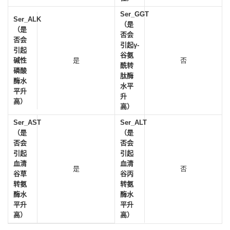
Ser_GGT
Ser_ALK
（是
（是
否会
否会
引起γ-
引起
谷氨
碱性
是
否
酰转
磷酸
肽酶
酶水
水平
平升
升
高）
高）
Ser_AST
Ser_ALT
（是
（是
否会
否会
引起
引起
血清
血清
是
否
谷草
谷丙
转氨
转氨
酶水
酶水
平升
平升
高）
高）