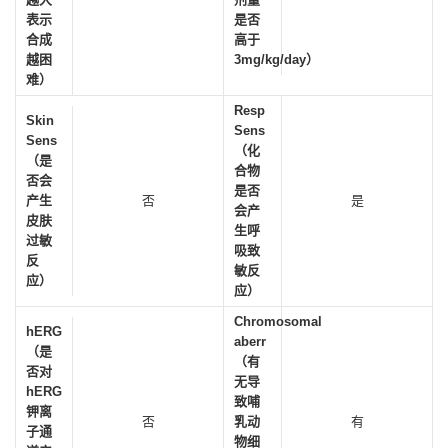
表示
是否
合成
高于
越困
3mg/kg/day）
难）
Resp
Skin
Sens
Sens
（化
（是
合物
否会
是否
产生
否
是
会产
皮肤
生呼
过敏
吸致
反
敏反
应）
应）
Chromosomal
hERG
aberr
（是
（有
否对
无导
hERG
致哺
钾离
否
乳动
有
子通
物细