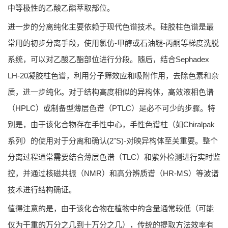
中等极性的乙酸乙酯萃取部位。
进一步的分离纯化主要依赖于现代色谱技术。硅胶柱色谱是最
常用的初步分离手段，使用氯仿-甲醇或石油醚-丙酮等梯度洗脱
系统，可以对乙酸乙酯部位进行分段。随后，结合Sephadex
LH-20凝胶柱色谱，利用分子筛效应和吸附作用，去除色素和杂
质，进一步纯化。对于结构高度相似的异构体，高效液相色谱
（HPLC）或制备型薄层色谱（PTLC）是必不可少的步骤。特
别是，由于该化合物存在手性中心，手性色谱柱（如Chiralpak
系列）的使用对于分离和确认(2"S)-对映异构体至关重要。整个
分离过程通常需要结合薄层色谱（TLC）和紫外检测进行实时监
控，并通过核磁共振（NMR）和高分辨质谱（HR-MS）等波谱
技术进行结构确证。
值得注意的是，由于该化合物在植物中的含量通常较低（可能
仅为干重的万分之几到十万分之几），传统的提取方法效率有