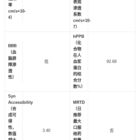
表观
率
渗透
cm/s×10-
系数
4）
cm/s×10-
7）
hPPB
（化
BBB
合物
（血
在人
脑屏
低
血浆
92.68
障渗
蛋白
透
的结
性）
合分
数%）
Syn
Accessibility
MRTD
（合
（日
成可
推荐
得
最大
性，
口服
3.40
否
数值
给药
越大
剂量