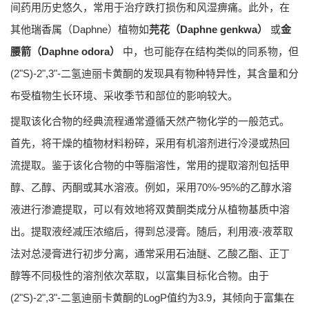
间药用历史悠久，常用于治疗跌打损伤和风湿痹痛。此外，在
其他瑞香属（
Daphne
）植物如
芫花（
Daphne genkwa
）
或
金
腰箭（
Daphne odora
）
中，也可能存在结构类似的同系物，但
(2"S)-2",3"-二氢迪丽卡黄酮的发现具有物种特异性，其含量和分
布受植物生长环境、采收季节和部位的影响较大。
提取该化合物的经典流程通常遵循天然产物化学的一般范式。
首先，将干燥的植物材料粉碎，采用有机溶剂进行冷浸或热回
流提取。鉴于该化合物的中等脂溶性，常用的提取溶剂包括甲
醇、乙醇、丙酮或其水溶液。例如，采用70%-95%的乙醇水溶
液进行渗漉提取，可以有效地将双黄酮类成分从植物基质中溶
出。提取液经减压浓缩后，得到总浸膏。随后，利用液-液萃取
法对总浸膏进行初步分离，通常采用石油醚、乙酸乙酯、正丁
醇等不同极性的溶剂依次萃取，以富集目标化合物。由于
(2"S)-2",3"-二氢迪丽卡黄酮的LogP值约为3.9，其倾向于富集在