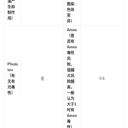
道产
胞染
生抑
色体
制作
变
用）
异）
Ames
（是
否有
Ames
毒性
风
Photo
险，
tox
值越
（有
大风
无
0.6
无有
险越
光毒
高，
性）
一般
认为
大于1
时有
Ames
毒
性）