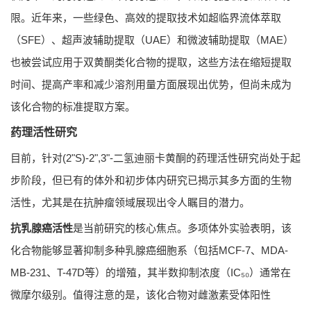
限。近年来，一些绿色、高效的提取技术如超临界流体萃取
（SFE）、超声波辅助提取（UAE）和微波辅助提取（MAE）
也被尝试应用于双黄酮类化合物的提取，这些方法在缩短提取
时间、提高产率和减少溶剂用量方面展现出优势，但尚未成为
该化合物的标准提取方案。
药理活性研究
目前，针对(2"S)-2",3"-二氢迪丽卡黄酮的药理活性研究尚处于起
步阶段，但已有的体外和初步体内研究已揭示其多方面的生物
活性，尤其是在抗肿瘤领域展现出令人瞩目的潜力。
抗乳腺癌活性
是当前研究的核心焦点。多项体外实验表明，该
化合物能够显著抑制多种乳腺癌细胞系（包括MCF-7、MDA-
MB-231、T-47D等）的增殖，其半数抑制浓度（IC₅₀）通常在
微摩尔级别。值得注意的是，该化合物对雌激素受体阳性