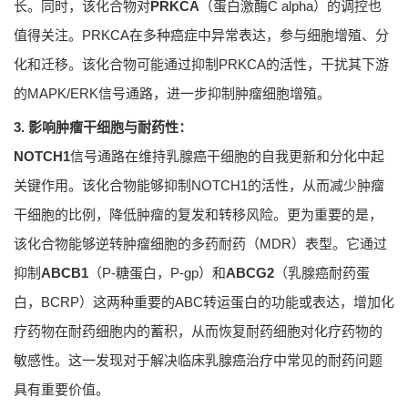
长。同时，该化合物对
PRKCA
（蛋白激酶C alpha）的调控也
值得关注。PRKCA在多种癌症中异常表达，参与细胞增殖、分
化和迁移。该化合物可能通过抑制PRKCA的活性，干扰其下游
的MAPK/ERK信号通路，进一步抑制肿瘤细胞增殖。
3. 影响肿瘤干细胞与耐药性：
NOTCH1
信号通路在维持乳腺癌干细胞的自我更新和分化中起
关键作用。该化合物能够抑制NOTCH1的活性，从而减少肿瘤
干细胞的比例，降低肿瘤的复发和转移风险。更为重要的是，
该化合物能够逆转肿瘤细胞的多药耐药（MDR）表型。它通过
抑制
ABCB1
（P-糖蛋白，P-gp）和
ABCG2
（乳腺癌耐药蛋
白，BCRP）这两种重要的ABC转运蛋白的功能或表达，增加化
疗药物在耐药细胞内的蓄积，从而恢复耐药细胞对化疗药物的
敏感性。这一发现对于解决临床乳腺癌治疗中常见的耐药问题
具有重要价值。