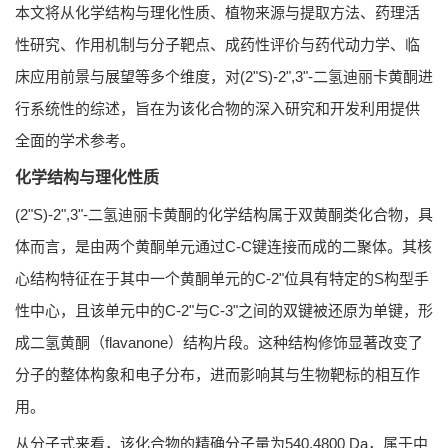
本文将从化学结构与理化性质、植物来源与提取方法、药理活
性研究、作用机制与分子靶点、成药性评价与药代动力学、临
床应用前景与展望等多个维度，对(2"S)-2",3"-二氢迪丽卡黄酮进
行系统性的综述，旨在为该化合物的深入研究和开发利用提供
全面的学术参考。
化学结构与理化性质
(2"S)-2",3"-二氢迪丽卡黄酮的化学结构属于双黄酮类化合物，具
体而言，是由两个黄酮单元通过C-C键连接而成的二聚体。其核
心结构特征在于其中一个黄酮单元的C-2"位具有特定的S构型手
性中心，且该单元中的C-2"与C-3"之间的双键被还原为单键，形
成二氢黄酮（flavanone）结构片段。这种结构修饰显著改变了
分子的整体构象和电子分布，进而影响其与生物靶标的相互作
用。
从分子式来看，该化合物的精确分子量为540.4800 Da，属于中