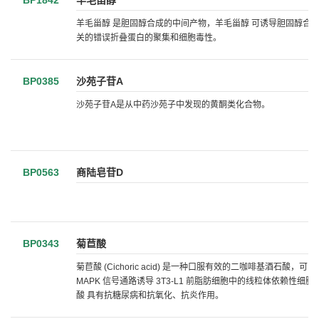
BP1842
羊毛甾醇
羊毛甾醇 是胆固醇合成的中间产物，羊毛甾醇 可诱导胆固醇合成的
关的错误折叠蛋白的聚集和细胞毒性。
BP0385
沙苑子苷A
沙苑子苷A是从中药沙苑子中发现的黄酮类化合物。
BP0563
商陆皂苷D
BP0343
菊苣酸
菊苣酸 (Cichoric acid) 是一种口服有效的二咖啡基酒石酸，可以
MAPK 信号通路诱导 3T3-L1 前脂肪细胞中的线粒体依赖
酸 具有抗糖尿病和抗氧化、抗炎作用。