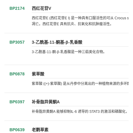
BP2174
西红花苷V
西红花苷E (西红花苷E I) 是一种具有口服活性的可从 Crocus
凋亡。西红花苷E 具有抗炎、抗氧化和抗肿瘤活性。
BP3057
3-乙酰基-11-酮基-β-乳香酸
3-乙酰基-11-酮-β-乳香酸是一种三萜类化合物。
BP0878
紫草酸
紫草酸 ((+)-紫草酸) 是从丹参中分离出的一种植物来源的多环
BP0397
补骨脂异黄酮A
补骨脂异黄酮A 能够抑制IL-6 诱导的 STAT3 的激活和磷酸化，其IC
BP0639
老鹳草素