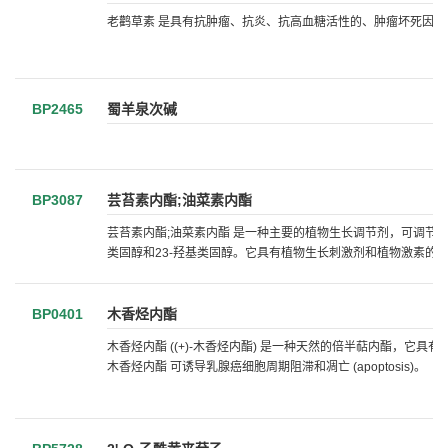
老鹳草素 是具有抗肿瘤、抗炎、抗高血糖活性的、肿瘤坏死因子α (TNF
BP2465
蜀羊泉次碱
BP3087
芸苔素内酯;油菜素内酯
芸苔素内酯;油菜素内酯 是一种主要的植物生长调节剂，可调节植物
类固醇和23-羟基类固醇。它具有植物生长刺激剂和植物激素的
BP0401
木香烃内酯
木香烃内酯 ((+)-木香烃内酯) 是一种天然的倍半萜内酯，
木香烃内酯 可诱导乳腺癌细胞周期阻滞和凋亡 (apoptosis)。