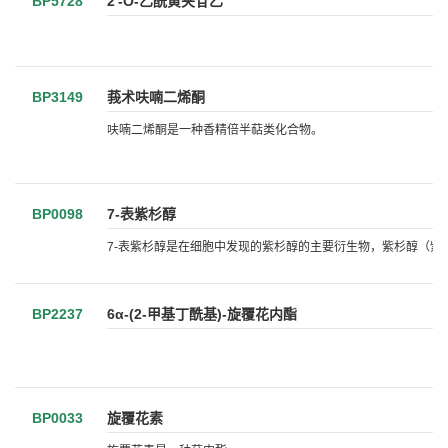
BP5728
2'-O-乙酰黄夹苷乙
BP3149
莪术呋喃二烯酮
呋喃二烯酮是一种香精倍半萜类化合物。
BP0098
7-表紫杉醇
7-表紫杉醇是在细胞中发现的紫杉醇的主要衍生物，紫杉醇（紫
BP2237
6α-(2-甲基丁酰基)-旋覆花内酯
BP0033
旋覆花素