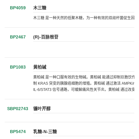
BP4059
木三糖
木三糖 是一种天然的低聚木糖，为一种有效的双歧杆菌促生因子
BP2467
(R)-百脉根苷
BP1083
黄柏碱
黄柏碱 是一种口服有效的生物碱。黄柏碱 能通过抑制巨胞饮作用 (macro
制 KRAS 突变的胰腺癌细胞的增殖。黄柏碱 通过激活 AMPK/m
IL-6/STAT3 信号通路，可缓解痛风性关节炎。黄柏碱 通过改变 MR
SBP02743
镰叶芹醇
BP5474
乳糖-N-三糖