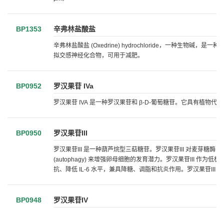
BP1353
辛弗林盐酸盐
辛弗林盐酸盐 (Oxedrine) hydrochloride，一种生物碱，是一种来自 C
拟交感神经化合物，可用于减肥。
BP0952
罗汉果苷 IVa
罗汉果苷 IVA 是一种罗汉果苷和 β-D-葡萄糖苷。它具有植物代
BP0950
罗汉果苷III
罗汉果苷III 是一种葫芦烷型三萜糖苷。罗汉果苷III 对麦芽糖酶 (mal
(autophagy) 来增强卵母细胞的发育潜力。罗汉果苷III 作为低极性
抗、降低 IL-6 水平，兼具降糖、调脂和抗炎作用。罗汉果苷III
BP0948
罗汉果苷IV