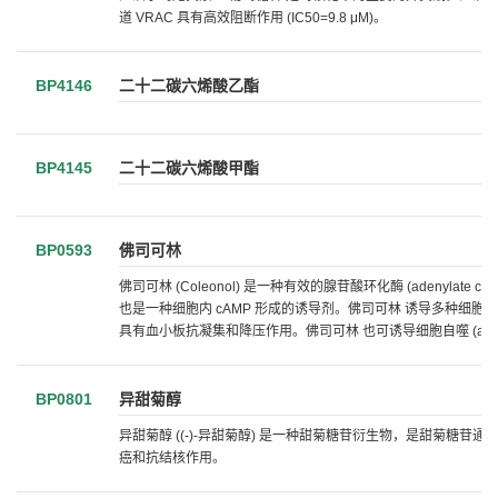
道 VRAC 具有高效阻断作用 (IC50=9.8 μM)。
BP4146
二十二碳六烯酸乙酯
BP4145
二十二碳六烯酸甲酯
BP0593
佛司可林
佛司可林 (Coleonol) 是一种有效的腺苷酸环化酶 (adenylate cy
也是一种细胞内 cAMP 形成的诱导剂。佛司可林 诱导多种细胞类型
具有血小板抗凝集和降压作用。佛司可林 也可诱导细胞自噬 (autop
BP0801
异甜菊醇
异甜菊醇 ((-)-异甜菊醇) 是一种甜菊糖苷衍生物，是甜菊糖苷通
癌和抗结核作用。