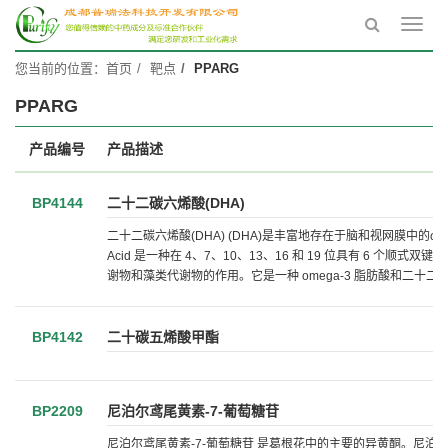
Toggl
navig
您当前的位置：
首页
靶点
PPARG
PPARG
产品编号
产品描述
BP4144
二十二碳六烯酸(DHA)
二十二碳六烯酸(DHA) (DHA)是丰富地存在于脑和视网膜中的ω-3脂肪酸，可
Acid 是一种在 4、7、10、13、16 和 19 位具有 6
谢物和藻类代谢物的作用。它是一种 omega-3 脂肪酸和二十二碳六烯酸
BP4142
二十碳五烯酸甲酯
BP2209
尼泊尔鸢尾黄素-7-葡萄糖苷
尼泊尔鸢尾黄素-7-葡萄糖苷 是葛根花中的主要的异黄酮。尼泊尔