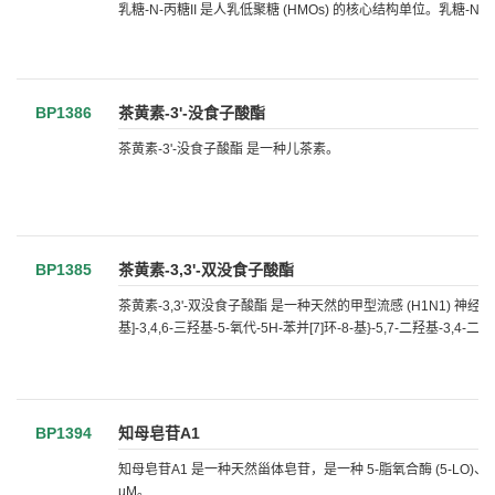
乳糖-N-丙糖II 是人乳低聚糖 (HMOs) 的核心结构单位。乳糖-N
BP1386
茶黄素-3'-没食子酸酯
茶黄素-3'-没食子酸酯 是一种儿茶素。
BP1385
茶黄素-3,3'-双没食子酸酯
茶黄素-3,3'-双没食子酸酯 是一种天然的甲型流感 (H1N1) 神经氨酸酶抑
基]-3,4,6-三羟基-5-氧代-5H-苯并[7]环-8-基}-5,7-二羟基-3
BP1394
知母皂苷A1
知母皂苷A1 是一种天然甾体皂苷，是一种 5-脂氧合酶 (5-LO)、COX-2 
µM。