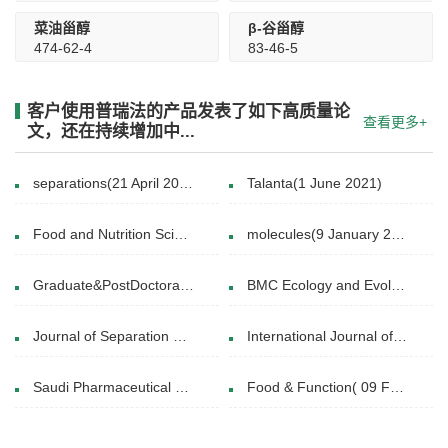
菜油甾醇
β-谷甾醇
474-62-4
83-46-5
客户使用普瑞法的产品发表了如下高质量论
查看更多+
文，还在持续增加中...
separations(21 April 2020)
Talanta(1 June 2021)
Food and Nutrition Sciences(2012)
molecules(9 January 2021)
Graduate&PostDoctoralStudies(7-22-2021)
BMC Ecology and Evolution(03 July 2021)
Journal of Separation Science(12 May 2017)
International Journal of Food Science(29 December 2014)
Saudi Pharmaceutical Journal(17 February 2020)
Food & Function( 09 Feb 2021)