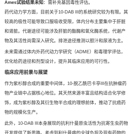
Ames试验结果未知
：需补充基因毒性评估。
药代动力学方面，目前关于10-DAB III的系统研究较为有限。其
较高的极性可能导致口服吸收受限，体内分布主要集中于肝脏
和肾脏。代谢途径可能涉及肝脏的酯酶和氧化酶系统，代谢产
物及其活性尚需深入研究。排泄途径推测以胆汁和尿液为主。
未来需通过体内外药代动力学研究（ADME）和毒理学评估，
优化给药途径和剂型设计，提升其临床应用的可行性。
临床应用前景与展望
作为紫杉醇合成的重要中间体，10-脱乙酰巴卡亭III在抗肿瘤药
物产业链中占据核心地位。其天然来源丰富且结构适合化学修
饰，成为紫杉醇及其衍生物半合成的理想前体，推动了抗癌药
物的规模化生产。
此外，10-DAB III本身展现的抗利什曼原虫活性为抗寄生虫药物
开发提供了新思路。考虑到利什曼病的全球负担及现有药物的