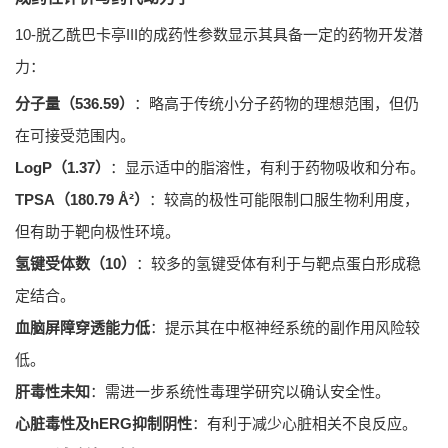
10-脱乙酰巴卡亭III的成药性参数显示其具备一定的药物开发潜
力：
分子量（536.59）
：略高于传统小分子药物的理想范围，但仍
在可接受范围内。
LogP（1.37）
：显示适中的脂溶性，有利于药物吸收和分布。
TPSA（180.79 Å²）
：较高的极性可能限制口服生物利用度，
但有助于靶向极性环境。
氢键受体数（10）
：较多的氢键受体有利于与靶点蛋白形成稳
定结合。
血脑屏障穿透能力低
：提示其在中枢神经系统的副作用风险较
低。
肝毒性未知
：需进一步系统性毒理学研究以确认安全性。
心脏毒性及hERG抑制阴性
：有利于减少心脏相关不良反应。