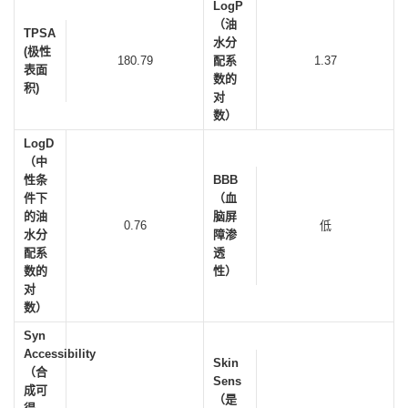
LogP
（油
TPSA
水分
(极性
180.79
配系
1.37
表面
数的
积)
对
数）
LogD
（中
性条
BBB
件下
（血
的油
脑屏
0.76
低
水分
障渗
配系
透
数的
性）
对
数）
Syn
Accessibility
Skin
（合
Sens
成可
（是