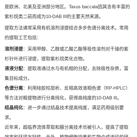
是欧洲、北美及亚洲部分地区。Taxus baccata因其含有丰富的
紫杉烷类二萜而成为10-DAB III的主要天然来源。
提取方法通常采用有机溶剂浸提结合多步色谱分离技术。常用
的提取工艺包括：
溶剂浸提
：采用甲醇、乙醇或乙酸乙酯等极性溶剂对干燥的紫
杉针叶进行浸提，提取紫杉烷类化合物。
液液分配
：提取液通过水与有机相的分配，去除极性杂质，富
集目标成分。
色谱分离
：利用硅胶柱层析、反相高效液相色谱（RP-HPLC）
等方法对粗提物进行分离纯化，获得高纯度的10-DAB III。
结晶纯化
：进一步通过结晶技术提高纯度，满足药用级别要
求。
近年来，超临界流体萃取和膜分离技术也被引入，提高了提取
效率和环境友好性。此外，植物细胞培养和生物合成途径的研