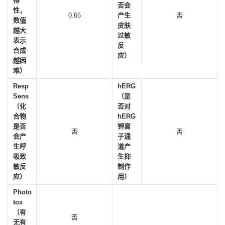
得
否会
性，
0.65
产生
否
数值
皮肤
越大
过敏
表示
反
合成
应）
越困
难）
Resp
hERG
Sens
（是
（化
否对
合物
hERG
是否
钾离
否
否
会产
子通
生呼
道产
吸致
生抑
敏反
制作
应）
用）
Photo
tox
（有
否
无有