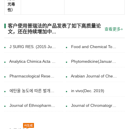
光毒
性）
客户使用普瑞法的产品发表了如下高质量论
查看更多+
文，还在持续增加中...
J SURG RES. (2015 Jul. )
Food and Chemical Toxicology( March 2013)
Analytica Chimica Acta (18 August 2018)
Phytomedicine(January 2022)
Pharmacological Research(December 2018)
Arabian Journal of Chemistry(March 2024)
에탄올 농도에 따른 벌개미취 추출물의 페놀성분 및 항산화 특성 장귀영․이은숙*․지윤정**․김형돈․강민혜․김금숙***․최수지***․†이승은()
in vivo(Dec. 2019)
Journal of Ethnopharmacology(12 June 2020)
Journal of Chromatography A( 5 February 2020)