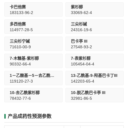
卡巴他赛
紫杉醇
183133-96-2
33069-62-4
多西他赛
三尖杉碱
114977-28-5
24316-19-6
三尖杉宁碱
巴卡亭 III
71610-00-9
27548-93-2
7-木糖基-紫杉醇
7-表紫杉醇
90332-66-4
105454-04-4
1－乙酸基－5－去乙酰基－巴卡亭 I
13-乙酰基-9-羟基巴卡丁III
119120-27-3
142203-65-4
10-去乙酰紫杉醇
10-脱乙酰巴卡亭 III
78432-77-6
32981-86-5
产品成药性预测参数