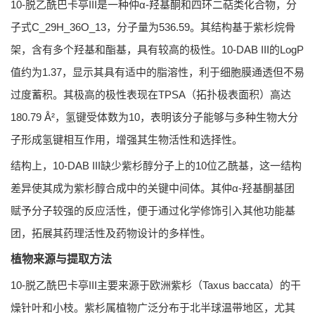
10-脱乙酰巴卡亭III是一种仲α-羟基酮和四环二萜类化合物，分
子式C_29H_36O_13，分子量为536.59。其结构基于紫杉烷骨
架，含有多个羟基和酯基，具有较高的极性。10-DAB III的LogP
值约为1.37，显示其具有适中的脂溶性，利于细胞膜通透但不易
过度蓄积。其极高的极性表现在TPSA（拓扑极表面积）高达
180.79 Å²，氢键受体数为10，表明该分子能够与多种生物大分
子形成氢键相互作用，增强其生物活性和选择性。
结构上，10-DAB III缺少紫杉醇分子上的10位乙酰基，这一结构
差异使其成为紫杉醇合成中的关键中间体。其仲α-羟基酮基团
赋予分子较强的反应活性，便于通过化学修饰引入其他功能基
团，拓展其药理活性及药物设计的多样性。
植物来源与提取方法
10-脱乙酰巴卡亭III主要来源于欧洲紫杉（Taxus baccata）的干
燥针叶和小枝。紫杉属植物广泛分布于北半球温带地区，尤其