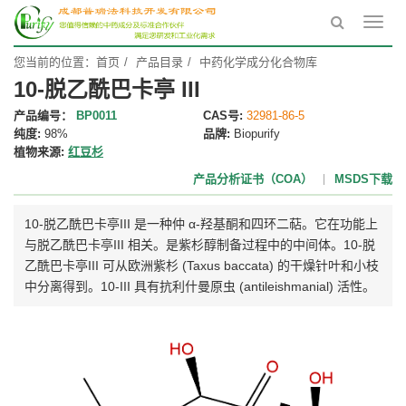
Toggl
navig
您当前的位置：
首页
产品目录
中药化学成分化合物库
10-脱乙酰巴卡亭 III
产品编号：
BP0011
CAS号:
32981-86-5
纯度:
98%
品牌:
Biopurify
植物来源:
红豆杉
产品分析证书（COA）
MSDS下载
10-脱乙酰巴卡亭III 是一种仲 α-羟基酮和四环二萜。它在功能上
与脱乙酰巴卡亭III 相关。是紫杉醇制备过程中的中间体。10-脱
乙酰巴卡亭III 可从欧洲紫杉 (Taxus baccata) 的干燥针叶和小枝
中分离得到。10-III 具有抗利什曼原虫 (antileishmanial) 活性。