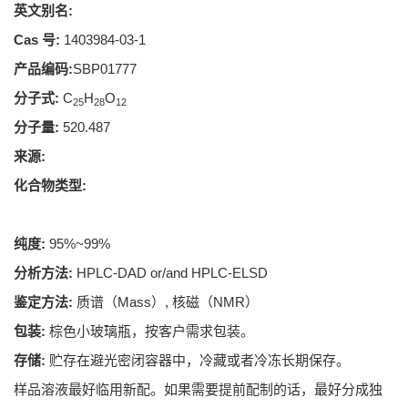
英文别名:
Cas 号:
1403984-03-1
产品编码:
SBP01777
分子式:
C
H
O
25
28
12
分子量:
520.487
来源:
化合物类型:
纯度:
95%~99%
分析方法:
HPLC-DAD or/and HPLC-ELSD
鉴定方法:
质谱（Mass）, 核磁（NMR）
包装:
棕色小玻璃瓶，按客户需求包装。
存储:
贮存在避光密闭容器中，冷藏或者冷冻长期保存。
样品溶液最好临用新配。如果需要提前配制的话，最好分成独