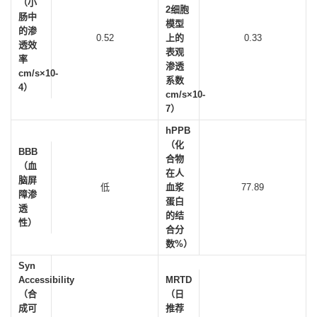
（小
2细胞
肠中
模型
的渗
0.52
上的
0.33
透效
表观
率
渗透
cm/s×10-
系数
4）
cm/s×10-
7）
hPPB
（化
BBB
合物
（血
在人
脑屏
低
血浆
77.89
障渗
蛋白
透
的结
性）
合分
数%）
Syn
Accessibility
MRTD
（合
（日
成可
推荐