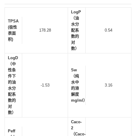
LogP
（油
TPSA
水分
(极性
178.28
配系
0.54
表面
数的
积)
对
数）
LogD
（中
性条
Sw
件下
（纯
的油
水中
-1.53
3.16
水分
的溶
配系
解度
数的
mg/ml）
对
数）
Caco-
2
Peff
（Caco-