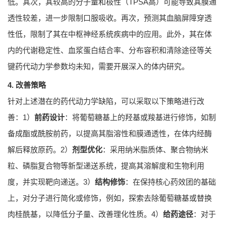
低。其次，其较高的分子量和极性（TPSA高）可能导致其膜通
透性较差，进一步限制口服吸收。再次，预测其血脑屏障穿透
性低，限制了其在中枢神经系统疾病中的应用。此外，其在体
内的代谢稳定性、血浆蛋白结合率、分布容积和清除途径等关
键药代动力学参数均未知，需要开展深入的体内研究。
4. 改善策略
针对上述潜在的药代动力学缺陷，可以采取以下策略进行改
善：1）
前药设计
：将葡萄糖基上的羟基或羧基进行修饰，如制
备成酯或酰胺前药，以提高其脂溶性和膜通透性，在体内经酶
解后释放原药。2）
剂型优化
：采用纳米脂质体、聚合物纳米
粒、磷脂复合物等新型递送系统，提高其溶解度和生物利用
度，并实现靶向递送。3）
结构修饰
：在保持核心药效团的基础
上，对分子进行简化或修饰，例如，探索去除葡萄糖基或替换
肉桂酰基，以降低分子量、改善理化性质。4）
给药途径
：对于