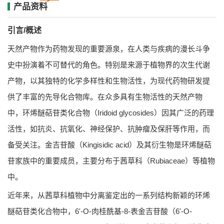
产品资料
引言/概述
天然产物作为药物发现的重要源泉，在人类与疾病的漫长斗争
史中扮演着不可替代的角色。特别是来源于植物界的次生代谢
产物，以其独特的化学多样性和生物活性，为现代药物研发提
供了丰富的先导化合物库。在众多具有生物活性的天然产物
中，环烯醚萜苷类化合物（Iridoid glycosides）因其广泛的药理
活性，如抗炎、抗氧化、神经保护、抗肿瘤及保肝等作用，而
备受关注。金吉苷酸（Kingisidic acid）及其衍生物是环烯醚萜
苷家族中的重要成员，主要分布于茜草科（Rubiaceae）等植物
中。
近年来，从茜草科植物中分离鉴定出的一系列结构新颖的环烯
醚萜苷类化合物中，6'-O-肉桂酰基-8-表金吉苷酸（6'-O-