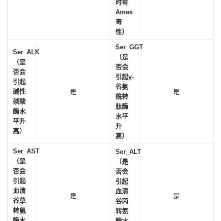
时有
Ames
毒
性）
Ser_GGT
Ser_ALK
（是
（是
否会
否会
引起γ-
引起
谷氨
碱性
是
是
酰转
磷酸
肽酶
酶水
水平
平升
升
高）
高）
Ser_AST
Ser_ALT
（是
（是
否会
否会
引起
引起
血清
血清
是
是
谷草
谷丙
转氨
转氨
酶水
酶水