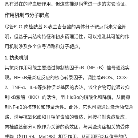
具有潜在的降血糖作用。但这些推测尚需进一步的实验验证。
作用机制与分子靶点
尽管6'-O-肉桂酰基-8-表金吉苷酸的具体分子靶点尚未完全阐
明，但基于其结构特征和初步药理活性，可以推测其可能的作
用机制涉及多个信号通路和分子靶点。
1. 抗炎机制
其抗炎作用可能主要通过抑制核因子κB（NF-κB）信号通路实
现。NF-κB是炎症反应的核心转录因子，调控着iNOS、COX-
2、TNF-α、IL-6等多种促炎基因的表达。该化合物可能通过抑
制IκB激酶（IKK）的活性，阻止IκBα的磷酸化和降解，从而抑
制NF-κB的核转位和转录活性。此外，它也可能通过激活Nrf2通
路，诱导抗氧化酶和Ⅱ相解毒酶的表达，间接抑制炎症反应。
肉桂酰基部分可能作为关键的药效团，与某些炎症相关的受体
或酶（如TLR4、MyD88）相互作用，从而阻断炎症信号的传