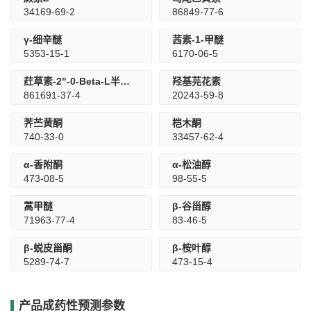
34169-69-2
86849-77-6
γ-细辛醚
茜素-1-甲醚
5353-15-1
6170-06-5
荭草素-2"-0-Beta-L半乳糖苷
羟基芫花素
861691-37-4
20243-59-8
荠苎黄酮
桤木酮
740-33-0
33457-62-4
α-香附酮
α-松油醇
473-08-5
98-55-5
蒿甲醚
β-谷甾醇
71963-77-4
83-46-5
β-蜕皮甾酮
β-桉叶醇
5289-74-7
473-15-4
产品成药性预测参数