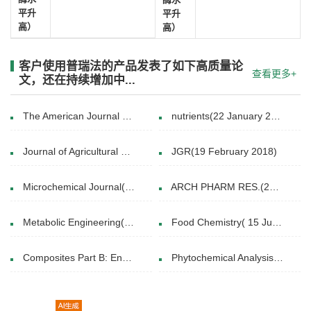
平升
平升
高）
高）
客户使用普瑞法的产品发表了如下高质量论
查看更多+
文，还在持续增加中...
The American Journal of Chinese Medicine(2018)
nutrients(22 January 2019)
Journal of Agricultural Science(September 2015)
JGR(19 February 2018)
Microchemical Journal(2020)
ARCH PHARM RES.(2014 Apr.01.)
Metabolic Engineering(March 2024)
Food Chemistry( 15 July 2022)
Composites Part B: Engineering(30 November 2024)
Phytochemical Analysis(14 September 2020)