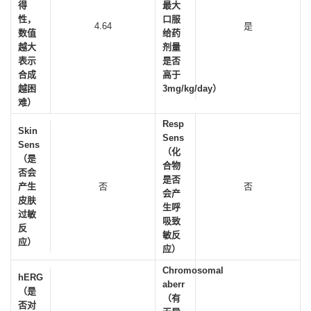
得
最大
性，
口服
4.64
是
数值
给药
越大
剂量
表示
是否
合成
高于
越困
3mg/kg/day）
难）
Resp
Skin
Sens
Sens
（化
（是
合物
否会
是否
产生
否
否
会产
皮肤
生呼
过敏
吸致
反
敏反
应）
应）
Chromosomal
hERG
aberr
（是
（有
否对