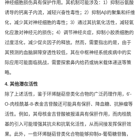
神经细胞损伤具有保护作用。其机制可能涉及：1）抑制谷氨酸
诱导的钙离子内流，减轻兴奋性毒性；2）抑制Aβ的聚集和纤维
化，减少其对神经细胞的毒性；3）通过其抗氧化活性，减轻氧
化应激对神经元的损伤；4）调节神经炎症，抑制小胶质细胞的
过度活化，减少促炎因子的释放。然而，需要指出的是，由于
其预测的血脑屏障穿透性较低，其在中枢神经系统疾病中的实
际应用可能面临挑战，需要探索鼻内给药或纳米载体递送等策
略。
4. 其他潜在活性
除了上述活性，鉴于环烯醚萜苷类化合物的广泛药理作用，6'-
O-肉桂酰基-8-表金吉苷酸还可能具有保肝、降血糖、抗肿瘤等
活性。例如，其母核金吉苷酸被报道具有保肝作用，而肉桂酰
基的引入可能增强其抗炎和抗氧化活性，从而间接发挥保肝效
果。此外，一些环烯醚萜苷类化合物能够抑制α-葡萄糖苷酶，