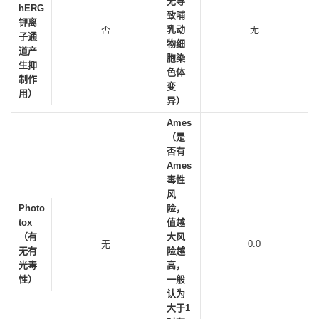
无导
hERG
致哺
钾离
否
乳动
无
子通
物细
道产
胞染
生抑
色体
制作
变
用）
异）
Ames
（是
否有
Ames
毒性
风
Photo
险，
tox
值越
（有
大风
无
0.0
无有
险越
光毒
高，
性）
一般
认为
大于1