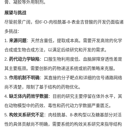
膏、凝胶等外用制剂。
展望与挑战
尽管前景广阔，但6'-O-肉桂酰基-8-表金吉苷酸的开发仍面临诸
多挑战：
1.
来源问题
：天然含量低，提取成本高。需要开发高效的化学
合成或生物合成方法，以满足后续研究和开发的需求。
2.
药代动力学缺陷
：口服生物利用度低、血脑屏障穿透性差是
其主要瓶颈。需要创新的药物递送系统或前药策略来克服。
3.
作用机制不明确
：其直接的分子靶点和详细的信号通路网络
尚不清楚，限制了基于结构的药物优化。
4.
缺乏体内药效学数据
：目前的研究主要停留在体外水平，其
在动物模型中的药效、毒性和药代动力学数据严重匮乏。
5.
构效关系研究不足
：肉桂酰基、8-表构型以及糖基部分对活
性的具体贡献尚不明确，需要系统的构效关系研究来指导结构