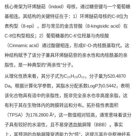
核心骨架为环烯醚萜（Iridoid）母核，通过糖苷键与一个葡萄糖
基相连。其结构的关键特征在于：1）环烯醚萜母核的C-8位为
表构型（8-epi），即与常见的金吉苷酸（8-kingisidic acid）在
C-8位构型相反；2）葡萄糖基的C-6'位羟基与肉桂酸
（Cinnamic acid）通过酯键相连，形成6'-O-肉桂酰基取代。这
种结构赋予了该分子兼具环烯醚萜苷的亲水性和肉桂酰基的亲
脂性，是一种典型的“两亲性”分子。
从理化性质来看，其分子式为C₂₅H₂₈O₁₂，分子量为520.4870
Da。根据计算化学参数，其脂水分配系数LogP为0.5442，表明
该化合物具有适中的亲脂性，既非完全亲水也非高度亲脂，这
有利于其在生物体内的跨膜转运和分布。拓扑极性表面积
（TPSA）为178.2800 Å²，这一数值相对较高，通常意味着该分
子具有较好的水溶性，且不易穿透血脑屏障（BBB）。事实
上，其预测的血脑屏障穿透能力为“低”，这提示其在中枢神经系