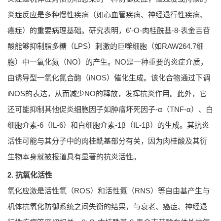
炎症反应是多种慢性疾病（如心血管疾病、神经退行性疾病、
癌症）的重要病理基础。研究表明，6'-O-肉桂酰基-8-表金吉苷
酸能够抑制脂多糖（LPS）刺激的巨噬细胞（如RAW264.7细
胞）中一氧化氮（NO）的产生。NO是一种重要的炎症介质，
由诱导型一氧化氮合酶（iNOS）催化生成。该化合物通过下调
iNOS的表达，从而减少NO的释放，发挥抗炎作用。此外，它
还可能抑制其他促炎细胞因子如肿瘤坏死因子-α（TNF-α）、白
细胞介素-6（IL-6）和白细胞介素-1β（IL-1β）的生成。其抗炎
活性可能与其分子中的肉桂酰基部分有关，因为肉桂酸及其衍
生物本身就被报道具有显著的抗炎活性。
2. 抗氧化活性
氧化应激是活性氧（ROS）和活性氮（RNS）等自由基产生与
机体抗氧化防御系统之间失衡的结果，与衰老、癌症、神经退