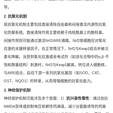
导。
2. 抗氧化机制
其抗氧化机制主要包括直接清除自由基和间接激活内源性抗氧
化防御系统。直接清除作用主要依赖于肉桂酰基上的酚羟基。
间接作用则可能通过激活Nrf2/ARE通路。Nrf2是细胞应对氧化
应激的关键转录因子。在正常情况下，Nrf2与Keap1结合并被泛
素化降解。当受到氧化应激或亲电试剂（如该化合物中的α,β-不
饱和羰基结构）刺激时，Nrf2与Keap1解离，转位进入细胞核，
与ARE结合，启动下游一系列抗氧化基因（如SOD、CAT、
GST、NQO1）的转录，从而增强细胞的抗氧化能力。
3. 神经保护机制
神经保护机制可能涉及多个层面：1）
抗兴奋性毒性
：通过拮抗
NMDA受体或抑制电压依赖性钙通道，减少谷氨酸诱导的钙离