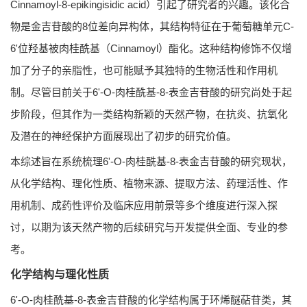
Cinnamoyl-8-epikingisidic acid）引起了研究者的兴趣。该化合
物是金吉苷酸的8位差向异构体，其结构特征在于葡萄糖单元C-
6'位羟基被肉桂酰基（Cinnamoyl）酯化。这种结构修饰不仅增
加了分子的亲脂性，也可能赋予其独特的生物活性和作用机
制。尽管目前关于6'-O-肉桂酰基-8-表金吉苷酸的研究尚处于起
步阶段，但其作为一类结构新颖的天然产物，在抗炎、抗氧化
及潜在的神经保护方面展现出了初步的研究价值。
本综述旨在系统梳理6'-O-肉桂酰基-8-表金吉苷酸的研究现状，
从化学结构、理化性质、植物来源、提取方法、药理活性、作
用机制、成药性评价及临床应用前景等多个维度进行深入探
讨，以期为该天然产物的后续研究与开发提供全面、专业的参
考。
化学结构与理化性质
6'-O-肉桂酰基-8-表金吉苷酸的化学结构属于环烯醚萜苷类，其