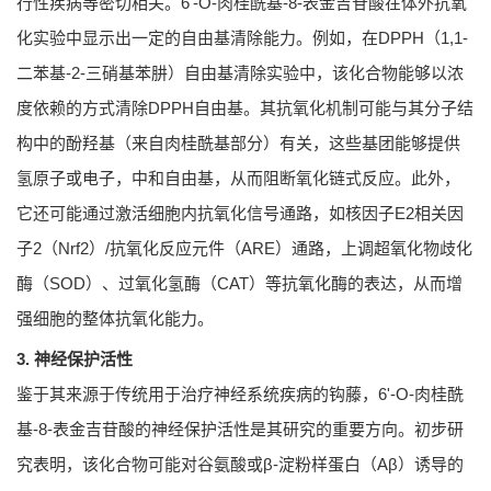
行性疾病等密切相关。6'-O-肉桂酰基-8-表金吉苷酸在体外抗氧
化实验中显示出一定的自由基清除能力。例如，在DPPH（1,1-
二苯基-2-三硝基苯肼）自由基清除实验中，该化合物能够以浓
度依赖的方式清除DPPH自由基。其抗氧化机制可能与其分子结
构中的酚羟基（来自肉桂酰基部分）有关，这些基团能够提供
氢原子或电子，中和自由基，从而阻断氧化链式反应。此外，
它还可能通过激活细胞内抗氧化信号通路，如核因子E2相关因
子2（Nrf2）/抗氧化反应元件（ARE）通路，上调超氧化物歧化
酶（SOD）、过氧化氢酶（CAT）等抗氧化酶的表达，从而增
强细胞的整体抗氧化能力。
3. 神经保护活性
鉴于其来源于传统用于治疗神经系统疾病的钩藤，6'-O-肉桂酰
基-8-表金吉苷酸的神经保护活性是其研究的重要方向。初步研
究表明，该化合物可能对谷氨酸或β-淀粉样蛋白（Aβ）诱导的