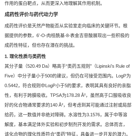
作用的蛋白靶点，从而更深入地理解其作用机制。
成药性评价与药代动力学
成药性评价是天然产物能否从实验室走向临床的关键环节。根
据提供的参数，6'-O-肉桂酰基-8-表金吉苷酸展现出一些积极的
成药性特征，但也存在潜在的挑战。
1. 理化性质与类药性
其分子量（520.49 Da）略高于“类药五规则”（Lipinski’s Rule of
Five）中分子量小于500的建议，但仍在可接受范围内。LogP为
0.5442，符合规则中LogP小于5的要求，表明其具有良好的亲脂
性，有利于跨膜吸收。TPSA为178.28 Å²，虽然高于口服吸收良
好的化合物通常要求的140 Å²，但考虑到其可能通过注射或局部
给药，这一数值并非绝对障碍。水溶性为3.1576，属于中等溶
解度，基本满足体外实验和初步制剂开发的需求。总体而言，
该化合物的理化性质符合“类药”特征，具备进一步开发的潜力。