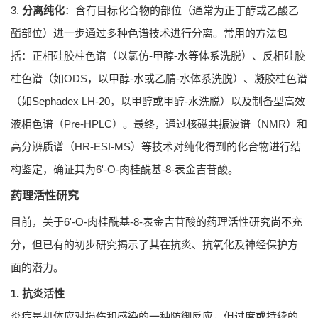
3.
分离纯化
：含有目标化合物的部位（通常为正丁醇或乙酸乙
酯部位）进一步通过多种色谱技术进行分离。常用的方法包
括：正相硅胶柱色谱（以氯仿-甲醇-水等体系洗脱）、反相硅胶
柱色谱（如ODS，以甲醇-水或乙腈-水体系洗脱）、凝胶柱色谱
（如Sephadex LH-20，以甲醇或甲醇-水洗脱）以及制备型高效
液相色谱（Pre-HPLC）。最终，通过核磁共振波谱（NMR）和
高分辨质谱（HR-ESI-MS）等技术对纯化得到的化合物进行结
构鉴定，确证其为6'-O-肉桂酰基-8-表金吉苷酸。
药理活性研究
目前，关于6'-O-肉桂酰基-8-表金吉苷酸的药理活性研究尚不充
分，但已有的初步研究揭示了其在抗炎、抗氧化及神经保护方
面的潜力。
1. 抗炎活性
炎症是机体应对损伤和感染的一种防御反应，但过度或持续的