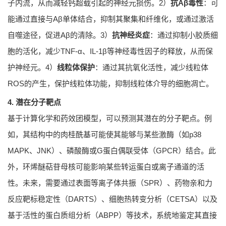
子内流，从而减轻钙超载引起的神经元损伤。2）
抗Aβ毒性
：可
能通过直接与Aβ单体结合，抑制其聚集和纤维化，或通过激活
自噬途径，促进Aβ的清除。3）
抗神经炎症
：通过抑制小胶质细
胞的活化，减少TNF-α、IL-1β等神经毒性因子的释放，从而保
护神经元。4）
线粒体保护
：通过其抗氧化活性，减少线粒体
ROS的产生，保护线粒体功能，抑制线粒体介导的细胞凋亡。
4. 潜在分子靶点
基于计算化学和药效团模型，可以预测其潜在的分子靶点。例
如，其结构中的肉桂酰基可能使其能够与某些激酶（如p38
MAPK、JNK）、磷酸酶或G蛋白偶联受体（GPCR）结合。此
外，环烯醚萜苷母核可能影响某些转运蛋白或离子通道的活
性。未来，需要通过表面等离子体共振（SPR）、药物亲和力
反应靶标稳定性（DARTS）、细胞热转变分析（CETSA）以及
基于活性的蛋白质组分析（ABPP）等技术，系统地鉴定其直接