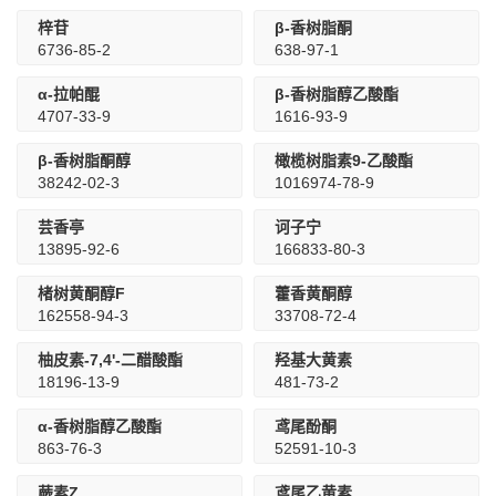
梓苷
β-香树脂酮
6736-85-2
638-97-1
α-拉帕醌
β-香树脂醇乙酸酯
4707-33-9
1616-93-9
β-香树脂酮醇
橄榄树脂素9-乙酸酯
38242-02-3
1016974-78-9
芸香亭
诃子宁
13895-92-6
166833-80-3
楮树黄酮醇F
藿香黄酮醇
162558-94-3
33708-72-4
柚皮素-7,4'-二醋酸酯
羟基大黄素
18196-13-9
481-73-2
α-香树脂醇乙酸酯
鸢尾酚酮
863-76-3
52591-10-3
蕨素Z
鸢尾乙黄素