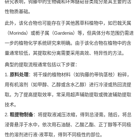
研究表明，钩藤中的生物碱和环烯醚萜苷类成分是其主要的活
性物质基础。
此外，该化合物也可能存在于其他茜草科植物中，如巴戟天属
（Morinda）或栀子属（Gardenia）等，但具体分布范围仍需进
一步的植物化学系统研究来明确。由于该化合物在植物中的含
量通常较低，其提取和分离需要采用高效、特异性的方法。
典型的提取流程通常包括以下步骤：
1.
原料处理
：将干燥的植物材料（如钩藤的带钩茎枝）粉碎，
用有机溶剂（如甲醇、乙醇或含水乙醇）进行冷浸或热回流提
取。为了提高提取效率，常采用超声辅助提取或微波辅助提取
技术。
2.
粗提物制备
：将提取液减压浓缩，得到总浸膏。随后，将总
浸膏悬浮于水中，依次用石油醚、乙酸乙酯、正丁醇等不同极
性的溶剂进行液-液萃取，得到不同极性的部位。