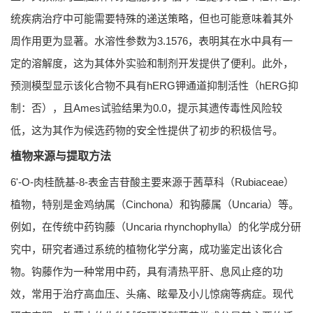
统疾病治疗中可能需要特殊的递送策略，但也可能意味着其外
周作用更为显著。水溶性参数为3.1576，表明其在水中具有一
定的溶解度，这为其体外实验和制剂开发提供了便利。此外，
预测模型显示该化合物不具有hERG钾通道抑制活性（hERG抑
制：否），且Ames试验结果为0.0，提示其遗传毒性风险较
低，这为其作为候选药物的安全性提供了初步的积极信号。
植物来源与提取方法
6'-O-肉桂酰基-8-表金吉苷酸主要来源于茜草科（Rubiaceae）
植物，特别是金鸡纳属（Cinchona）和钩藤属（Uncaria）等。
例如，在传统中药钩藤（Uncaria rhynchophylla）的化学成分研
究中，研究者通过系统的植物化学分离，成功鉴定出该化合
物。钩藤作为一种常用中药，具有清热平肝、息风止痉的功
效，常用于治疗高血压、头痛、眩晕及小儿惊痫等病症。现代