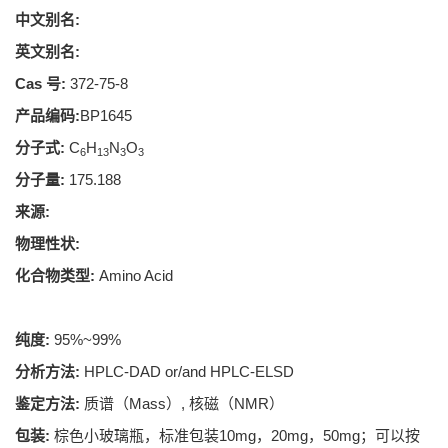
中文别名:
英文别名:
Cas 号:
372-75-8
产品编码:
BP1645
分子式:
C
H
N
O
6
13
3
3
分子量:
175.188
来源:
物理性状:
化合物类型:
Amino Acid
纯度:
95%~99%
分析方法:
HPLC-DAD or/and HPLC-ELSD
鉴定方法:
质谱（Mass）, 核磁（NMR）
包装:
棕色小玻璃瓶，标准包装10mg，20mg，50mg；可以按