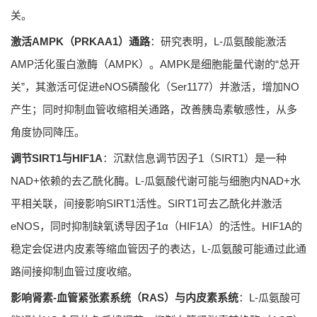
关。
激活AMPK（PRKAA1）通路
：研究表明，L-瓜氨酸能激活
AMP活化蛋白激酶（AMPK）。AMPK是细胞能量代谢的“总开
关”，其激活可促进eNOS磷酸化（Ser1177）并激活，增加NO
产生；同时抑制血管收缩相关通路，改善胰岛素敏感性，从多
角度协同降压。
调节SIRT1与HIF1A
：沉默信息调节因子1（SIRT1）是一种
NAD+依赖的去乙酰化酶。L-瓜氨酸代谢可能与细胞内NAD+水
平相关联，间接影响SIRT1活性。SIRT1可去乙酰化并激活
eNOS，同时抑制缺氧诱导因子1α（HIF1A）的活性。HIF1A的
稳定会促进内皮素等缩血管因子的表达，L-瓜氨酸可能通过此通
路间接抑制血管过度收缩。
影响肾素-血管紧张素系统（RAS）与内皮素系统
：L-瓜氨酸可