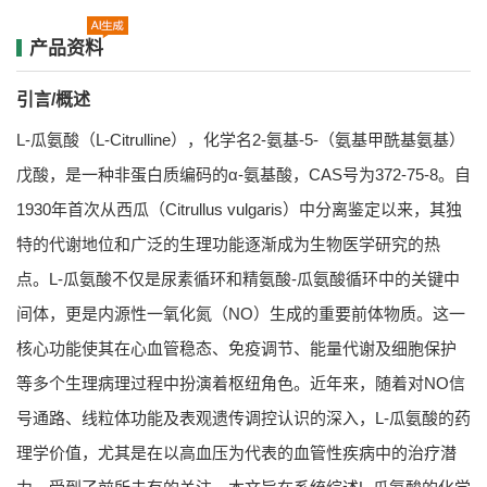
产品资料
引言/概述
L-瓜氨酸（L-Citrulline），化学名2-氨基-5-（氨基甲酰基氨基）
戊酸，是一种非蛋白质编码的α-氨基酸，CAS号为372-75-8。自
1930年首次从西瓜（Citrullus vulgaris）中分离鉴定以来，其独
特的代谢地位和广泛的生理功能逐渐成为生物医学研究的热
点。L-瓜氨酸不仅是尿素循环和精氨酸-瓜氨酸循环中的关键中
间体，更是内源性一氧化氮（NO）生成的重要前体物质。这一
核心功能使其在心血管稳态、免疫调节、能量代谢及细胞保护
等多个生理病理过程中扮演着枢纽角色。近年来，随着对NO信
号通路、线粒体功能及表观遗传调控认识的深入，L-瓜氨酸的药
理学价值，尤其是在以高血压为代表的血管性疾病中的治疗潜