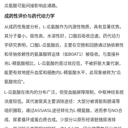
瓜氨酸可能间接影响此通路。
成药性评价与药代动力学
从成药性角度分析，L-瓜氨酸作为内源性物质，具有显著优势。
其分子量小，极性高，水溶性好，口服后吸收迅速。药代动力
学研究表明，口服L-瓜氨酸后，主要在空肠和回肠通过钠依赖性
和非钠依赖性的氨基酸转运体（如B0AT1）被吸收。与直接补
充L-精氨酸相比，L-瓜氨酸的首过效应低，不被肝脏大量代谢，
能更有效地提升血浆和细胞内L-精氨酸水平，此现象被称为“瓜
氨酸效应”。
L-瓜氨酸在体内的分布广泛，但受血脑屏障限制，中枢神经系统
浓度较低。其代谢是其主要消除途径：大部分被肾脏和肠道等
组织摄取，通过ASS/ASL途径转化为L-精氨酸，进而参与NO合
成、尿素循环或蛋白质合成。少部分以原形经肾脏随尿液排