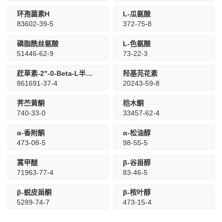
环孢菌素H
L-瓜氨酸
83602-39-5
372-75-8
磷脂酰丝氨酸
L-色氨酸
51446-62-9
73-22-3
荭草素-2"-0-Beta-L半乳糖苷
羟基芫花素
861691-37-4
20243-59-8
荠苎黄酮
桤木酮
740-33-0
33457-62-4
α-香附酮
α-松油醇
473-08-5
98-55-5
蒿甲醚
β-谷甾醇
71963-77-4
83-46-5
β-蜕皮甾酮
β-桉叶醇
5289-74-7
473-15-4