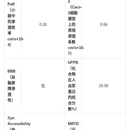
2
Peff
（Caco-
（小
2细胞
肠中
模型
的渗
0.26
上的
0.66
透效
表观
率
渗透
cm/s×10-
系数
4）
cm/s×10-
7）
hPPB
（化
BBB
合物
（血
在人
脑屏
低
血浆
16.58
障渗
蛋白
透
的结
性）
合分
数%）
Syn
Accessibility
MRTD
（合
（日