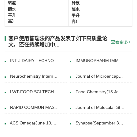
转氨
转氨
酶水
酶水
平升
平升
高）
高）
客户使用普瑞法的产品发表了如下高质量论
查看更多+
文，还在持续增加中...
INT J DAIRY TECHNOL(JANUARY 2012)
IMMUNOPHARM IMMUNOT(06 Feb 2012)
Neurochemistry International(July 2020)
Journal of Microencapsulation(20 Apr 2021)
LWT-FOOD SCI TECHNOL(December 2014)
Food Chemistry(15 January 2025)
RAPID COMMUN MASS SP(15 May 2015)
Journal of Molecular Structure(5 May 2017)
ACS Omega(June 10, 2024)
Synapse(September 30, 2018)