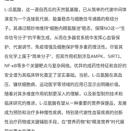
L-瓜氨酸，这一源自西瓜的天然氨基酸，已从简单的代谢中间体
演变为一个连接氮代谢、能量稳态与细胞信号通路的枢纽分
子。其通过精妙地维持“细胞内精氨酸池”稳态，保障NO这一“生
命信号分子”的平衡生成，从而在多器官系统中发挥心血管保
护、代谢调节、免疫增强及细胞保护等多重药理活性。尽管其
在化学上属于“简单分子”，但其作用机制涉及AMPK、SIRT1、
NF-κB等多个关键靶点与复杂网络。优异的成药性特征和良好的
安全谱为其临床转化奠定了坚实基础。当前，L-瓜氨酸在高血
压、镰状细胞病、运动医学等领域的应用已显示出明确价值。
随着对其多维度作用机制更深入的理解，以及新型制剂技术和
临床研究的推进，L-瓜氨酸有望从一种重要的营养保健品，发展
成为预防和治疗多种慢性疾病，特别是代谢性血管疾病的创新
性治疗药物或关键辅助手段，在“营养药物”和“精准营养”时代展