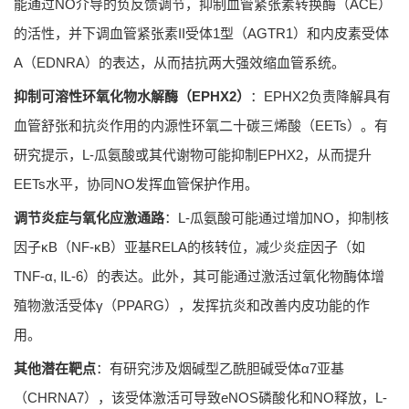
能通过NO介导的负反馈调节，抑制血管紧张素转换酶（ACE）
的活性，并下调血管紧张素II受体1型（AGTR1）和内皮素受体
A（EDNRA）的表达，从而拮抗两大强效缩血管系统。
抑制可溶性环氧化物水解酶（EPHX2）
：EPHX2负责降解具有
血管舒张和抗炎作用的内源性环氧二十碳三烯酸（EETs）。有
研究提示，L-瓜氨酸或其代谢物可能抑制EPHX2，从而提升
EETs水平，协同NO发挥血管保护作用。
调节炎症与氧化应激通路
：L-瓜氨酸可能通过增加NO，抑制核
因子κB（NF-κB）亚基RELA的核转位，减少炎症因子（如
TNF-α, IL-6）的表达。此外，其可能通过激活过氧化物酶体增
殖物激活受体γ（PPARG），发挥抗炎和改善内皮功能的作
用。
其他潜在靶点
：有研究涉及烟碱型乙酰胆碱受体α7亚基
（CHRNA7），该受体激活可导致eNOS磷酸化和NO释放，L-