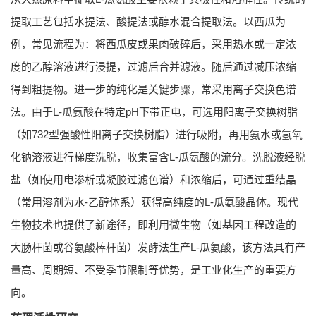
提取工艺包括水提法、酸提法或醇水混合提取法。以西瓜为
例，常见流程为：将西瓜皮或果肉破碎后，采用热水或一定浓
度的乙醇溶液进行浸提，过滤后合并滤液。随后通过减压浓缩
得到粗提物。进一步的纯化是关键步骤，常采用离子交换色谱
法。由于L-瓜氨酸在特定pH下带正电，可选用阳离子交换树脂
（如732型强酸性阳离子交换树脂）进行吸附，再用氨水或氢氧
化钠溶液进行梯度洗脱，收集富含L-瓜氨酸的流分。洗脱液经脱
盐（如使用电渗析或凝胶过滤色谱）和浓缩后，可通过重结晶
（常用溶剂为水-乙醇体系）获得高纯度的L-瓜氨酸晶体。现代
生物技术也提供了新途径，即利用微生物（如基因工程改造的
大肠杆菌或谷氨酸棒杆菌）发酵法生产L-瓜氨酸，该方法具有产
量高、周期短、不受季节限制等优势，是工业化生产的重要方
向。