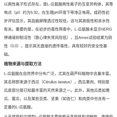
以两性离子形式存在，是L-瓜氨酸两性离子的互变异构体，其等
电点（pI）约为5.92，在生理pH环境下带净正电荷。成药性初
步评估显示，其血脑屏障透过性较低，这与其高极性和亲水性
有关。重要的是，在初步的毒性筛查中，L-瓜氨酸未显示hERG
钾通道抑制活性（致心律失常风险低），且Ames试验结果为阴
性（0.0），提示其无直接的遗传毒性，具有较好的安全性基
础。
植物来源与提取方法
L-瓜氨酸在自然界中分布广泛，尤其在葫芦科植物中含量丰富。
其名称即来源于西瓜（Citrullus lanatus），西瓜果肉、特别是
瓜皮部分是已知最丰富的天然来源之一。此外，其他瓜类如黄
瓜、蜜瓜，以及某些豆类、坚果（如杏仁）和肉类中也含有一
定量的L-瓜氨酸。
从天然原料中提取L-瓜氨酸主要依赖于其极性和溶解性。传统的