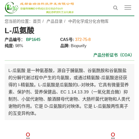
Toggl
navig
您当前的位置：
首页
产品目录
中药化学成分化合物库
L-瓜氨酸
产品编号：
BP1645
CAS号:
372-75-8
纯度:
98%
品牌:
Biopurify
产品分析证书（COA）
L-瓜氨酸 是一种氨基酸，源自于脯氨酸、谷氨酰胺和谷氨酸盐
的分解代谢过程中产生的鸟氨酸，或通过精氨酸-瓜氨酸途径获
得的 l-精氨酸。L-瓜氨酸是瓜氨酸的L-对映体。它具有微量营养
素、保护剂、营养保健品、EC 1.14.13.39（一氧化氮合酶）抑
制剂、小鼠代谢物、酿酒酵母代谢物、大肠杆菌代谢物和人类代
谢物的作用。它是 D-瓜氨酸的对映体。它是 L-瓜氨酸两性离子
的互变异构体。