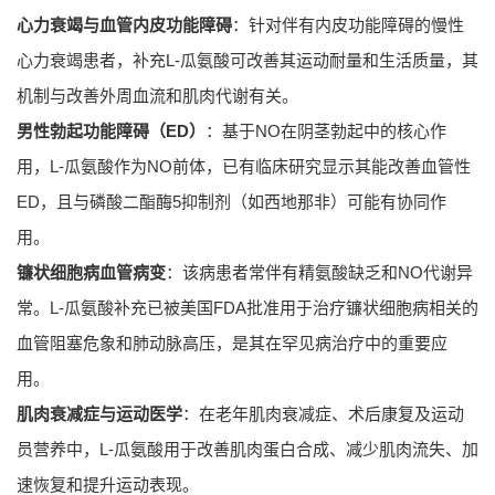
心力衰竭与血管内皮功能障碍
：针对伴有内皮功能障碍的慢性
心力衰竭患者，补充L-瓜氨酸可改善其运动耐量和生活质量，其
机制与改善外周血流和肌肉代谢有关。
男性勃起功能障碍（ED）
：基于NO在阴茎勃起中的核心作
用，L-瓜氨酸作为NO前体，已有临床研究显示其能改善血管性
ED，且与磷酸二酯酶5抑制剂（如西地那非）可能有协同作
用。
镰状细胞病血管病变
：该病患者常伴有精氨酸缺乏和NO代谢异
常。L-瓜氨酸补充已被美国FDA批准用于治疗镰状细胞病相关的
血管阻塞危象和肺动脉高压，是其在罕见病治疗中的重要应
用。
肌肉衰减症与运动医学
：在老年肌肉衰减症、术后康复及运动
员营养中，L-瓜氨酸用于改善肌肉蛋白合成、减少肌肉流失、加
速恢复和提升运动表现。