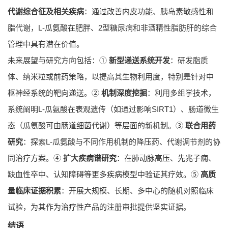
代谢综合征及相关疾病
：通过改善内皮功能、胰岛素敏感性和
脂代谢，L-瓜氨酸在肥胖、2型糖尿病和非酒精性脂肪肝的综合
管理中具有潜在价值。
未来展望与研究方向包括：①
新型递送系统开发
：研发脂质
体、纳米粒或前药策略，以提高其生物利用度，特别是针对中
枢神经系统的靶向递送。②
机制深度挖掘
：利用多组学技术，
系统阐明L-瓜氨酸在表观遗传（如通过影响SIRT1）、肠道微生
态（瓜氨酸可由肠道细菌代谢）等层面的新机制。③
联合用药
研究
：探索L-瓜氨酸与不同作用机制的降压药、代谢调节剂的协
同治疗方案。④
扩大疾病谱研究
：在肺动脉高压、先兆子痫、
缺血性卒中、认知障碍等更多疾病模型中验证其疗效。⑤
高质
量临床证据积累
：开展大规模、长期、多中心的随机对照临床
试验，为其作为治疗性产品的注册审批提供坚实证据。
结语