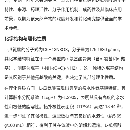
力，受到了前所未有的关注。本文旨在系统综述L-瓜氨酸的化学
特性、来源、药理活性、分子作用机制、成药性及其临床应用
前景，以期为该天然产物的深度开发和转化研究提供全面的学
术参考。
化学结构与理化性质
L-瓜氨酸的分子式为C6H13N3O3，分子量为175.1880 g/mol。
其化学结构特征在于一个典型的α-氨基酸骨架（含α-氨基和α-羧
基），侧链为脲基（-NH-(C=O)-NH2），这一独特的脲基结构
是其区别于其他氨基酸的关键，也决定了其部分理化性质。
在理化性质方面，L-瓜氨酸表现出典型的亲水性氨基酸特征。其
计算脂水分配系数（LogP）为-1.3909，表明其具有高度的亲水
性和极低的脂溶性。拓扑极性表面积（TPSA）高达118.44 Å²，
进一步印证了其强极性。这些数据与其良好的水溶性（约5.69
g/100 mL）相符，有利于其在体液中的溶解和运输。L-瓜氨酸