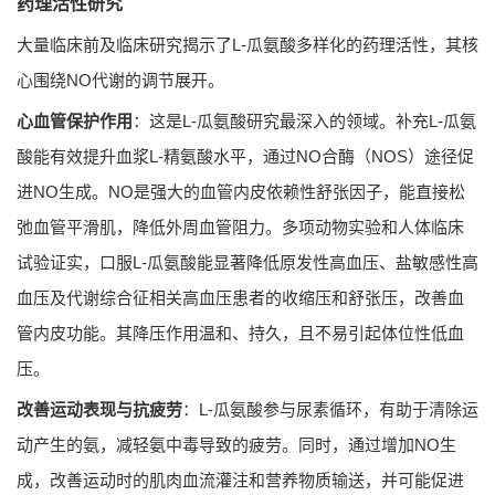
药理活性研究
大量临床前及临床研究揭示了L-瓜氨酸多样化的药理活性，其核
心围绕NO代谢的调节展开。
心血管保护作用
：这是L-瓜氨酸研究最深入的领域。补充L-瓜氨
酸能有效提升血浆L-精氨酸水平，通过NO合酶（NOS）途径促
进NO生成。NO是强大的血管内皮依赖性舒张因子，能直接松
弛血管平滑肌，降低外周血管阻力。多项动物实验和人体临床
试验证实，口服L-瓜氨酸能显著降低原发性高血压、盐敏感性高
血压及代谢综合征相关高血压患者的收缩压和舒张压，改善血
管内皮功能。其降压作用温和、持久，且不易引起体位性低血
压。
改善运动表现与抗疲劳
：L-瓜氨酸参与尿素循环，有助于清除运
动产生的氨，减轻氨中毒导致的疲劳。同时，通过增加NO生
成，改善运动时的肌肉血流灌注和营养物质输送，并可能促进