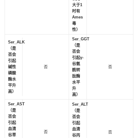
大于1
时有
Ames
毒
性）
Ser_GGT
Ser_ALK
（是
（是
否会
否会
引起γ-
引起
谷氨
碱性
否
否
酰转
磷酸
肽酶
酶水
水平
平升
升
高）
高）
Ser_AST
Ser_ALT
（是
（是
否会
否会
引起
引起
血清
血清
否
否
谷草
谷丙