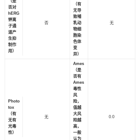
（是
（有
否对
无导
hERG
致哺
钾离
否
乳动
无
子通
物细
道产
胞染
生抑
色体
制作
变
用）
异）
Ames
（是
否有
Ames
毒性
风
Photo
险，
tox
值越
（有
大风
无
0.0
无有
险越
光毒
高，
性）
一般
认为