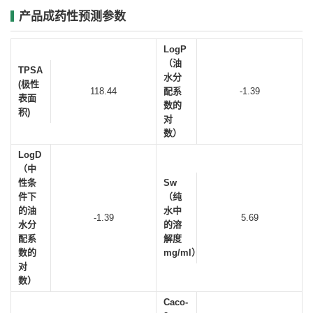
产品成药性预测参数
LogP
（油
TPSA
水分
(极性
118.44
配系
-1.39
表面
数的
积)
对
数）
LogD
（中
性条
Sw
件下
（纯
的油
水中
-1.39
5.69
水分
的溶
配系
解度
数的
mg/ml）
对
数）
Caco-