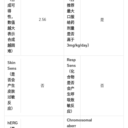
成可
推荐
得
最大
性，
口服
2.56
是
数值
给药
越大
剂量
表示
是否
合成
高于
越困
3mg/kg/day）
难）
Resp
Skin
Sens
Sens
（化
（是
合物
否会
是否
产生
否
否
会产
皮肤
生呼
过敏
吸致
反
敏反
应）
应）
Chromosomal
hERG
aberr