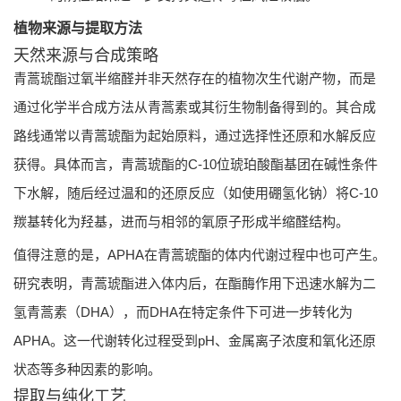
植物来源与提取方法
天然来源与合成策略
青蒿琥酯过氧半缩醛并非天然存在的植物次生代谢产物，而是
通过化学半合成方法从青蒿素或其衍生物制备得到的。其合成
路线通常以青蒿琥酯为起始原料，通过选择性还原和水解反应
获得。具体而言，青蒿琥酯的C-10位琥珀酸酯基团在碱性条件
下水解，随后经过温和的还原反应（如使用硼氢化钠）将C-10
羰基转化为羟基，进而与相邻的氧原子形成半缩醛结构。
值得注意的是，APHA在青蒿琥酯的体内代谢过程中也可产生。
研究表明，青蒿琥酯进入体内后，在酯酶作用下迅速水解为二
氢青蒿素（DHA），而DHA在特定条件下可进一步转化为
APHA。这一代谢转化过程受到pH、金属离子浓度和氧化还原
状态等多种因素的影响。
提取与纯化工艺