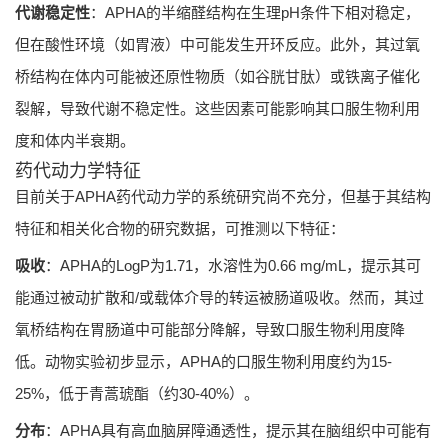
代谢稳定性
：APHA的半缩醛结构在生理pH条件下相对稳定，
但在酸性环境（如胃液）中可能发生开环反应。此外，其过氧
桥结构在体内可能被还原性物质（如谷胱甘肽）或铁离子催化
裂解，导致代谢不稳定性。这些因素可能影响其口服生物利用
度和体内半衰期。
药代动力学特征
目前关于APHA药代动力学的系统研究尚不充分，但基于其结构
特征和相关化合物的研究数据，可推测以下特征：
吸收
：APHA的LogP为1.71，水溶性为0.66 mg/mL，提示其可
能通过被动扩散和/或载体介导的转运被肠道吸收。然而，其过
氧桥结构在胃肠道中可能部分降解，导致口服生物利用度降
低。动物实验初步显示，APHA的口服生物利用度约为15-
25%，低于青蒿琥酯（约30-40%）。
分布
：APHA具有高血脑屏障通透性，提示其在脑组织中可能有