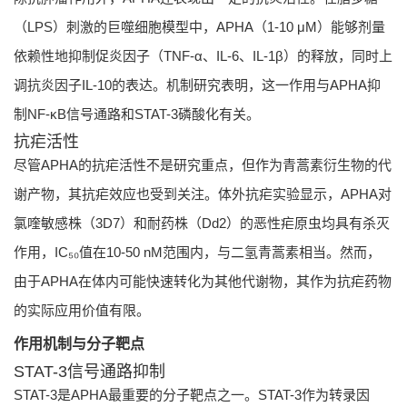
（LPS）刺激的巨噬细胞模型中，APHA（1-10 μM）能够剂量
依赖性地抑制促炎因子（TNF-α、IL-6、IL-1β）的释放，同时上
调抗炎因子IL-10的表达。机制研究表明，这一作用与APHA抑
制NF-κB信号通路和STAT-3磷酸化有关。
抗疟活性
尽管APHA的抗疟活性不是研究重点，但作为青蒿素衍生物的代
谢产物，其抗疟效应也受到关注。体外抗疟实验显示，APHA对
氯喹敏感株（3D7）和耐药株（Dd2）的恶性疟原虫均具有杀灭
作用，IC₅₀值在10-50 nM范围内，与二氢青蒿素相当。然而，
由于APHA在体内可能快速转化为其他代谢物，其作为抗疟药物
的实际应用价值有限。
作用机制与分子靶点
STAT-3信号通路抑制
STAT-3是APHA最重要的分子靶点之一。STAT-3作为转录因