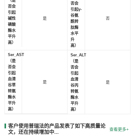
（是
否会
否会
引起γ-
引起
谷氨
碱性
是
否
酰转
磷酸
肽酶
酶水
水平
平升
升
高）
高）
Ser_AST
Ser_ALT
（是
（是
否会
否会
引起
引起
血清
血清
是
是
谷草
谷丙
转氨
转氨
酶水
酶水
平升
平升
高）
高）
客户使用普瑞法的产品发表了如下高质量论
查看更多+
文，还在持续增加中...