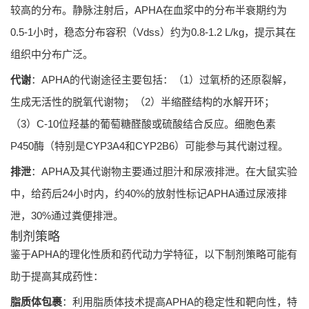
较高的分布。静脉注射后，APHA在血浆中的分布半衰期约为
0.5-1小时，稳态分布容积（Vdss）约为0.8-1.2 L/kg，提示其在
组织中分布广泛。
代谢
：APHA的代谢途径主要包括：（1）过氧桥的还原裂解，
生成无活性的脱氧代谢物；（2）半缩醛结构的水解开环；
（3）C-10位羟基的葡萄糖醛酸或硫酸结合反应。细胞色素
P450酶（特别是CYP3A4和CYP2B6）可能参与其代谢过程。
排泄
：APHA及其代谢物主要通过胆汁和尿液排泄。在大鼠实验
中，给药后24小时内，约40%的放射性标记APHA通过尿液排
泄，30%通过粪便排泄。
制剂策略
鉴于APHA的理化性质和药代动力学特征，以下制剂策略可能有
助于提高其成药性：
脂质体包裹
：利用脂质体技术提高APHA的稳定性和靶向性，特