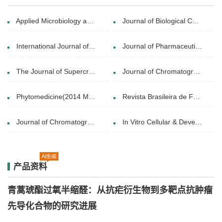
Applied Microbiology and Biotechnology (04 April 2024)
Journal of Biological Chemistry(2020 Sep 11)
International Journal of Biological Macromolecules(8 September 2018)
Journal of Pharmaceutical and Biomedical Analysis(5 September 2021)
The Journal of Supercritical Fluids(1 January 2021)
Journal of Chromatography B(15 March 2019)
Phytomedicine(2014 May 15 )
Revista Brasileira de Farmacognosia (16 April 2024)
Journal of Chromatography B(1 December 2019)
In Vitro Cellular & Developmental Biology - Plant(11 March 2019)
产品资料
青蒿琥酯过氧半缩醛：从抗疟衍生物到多靶点抗肿瘤
先导化合物的研究进展