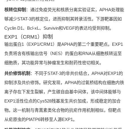
核转位抑制
：通过免疫荧光和核质分离实验证实，APHA处理能
够减少STAT-3的核定位，进而抑制其转录活性。下游靶基因如
Cyclin D1、Bcl-xL、Survivin和VEGF的表达均受到抑制。
EXP1（CRM1）抑制
输出蛋白1（EXP1/CRM1）是APHA的第二个重要靶点。EXP1
负责将含有核输出信号（NES）的蛋白和RNA从细胞核转运至
细胞质，其功能异常与肿瘤发生和耐药性密切相关。
共价修饰机制
：不同于STAT-3的非共价结合，APHA对EXP1的
抑制涉及共价修饰。研究发现，APHA的过氧桥结构在细胞内铁
离子存在下发生裂解，产生碳自由基中间体，该中间体能够与
EXP1活性位点的Cys528残基发生共价加成，形成稳定的加合
物。这一机制与青蒿素类化合物的抗疟作用机制相似，但靶点
从疟原虫的PfATP6转移至人源EXP1。