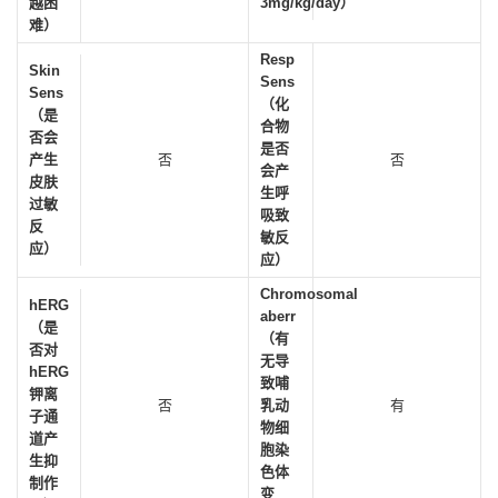
越困
3mg/kg/day）
难）
Resp
Skin
Sens
Sens
（化
（是
合物
否会
是否
产生
否
否
会产
皮肤
生呼
过敏
吸致
反
敏反
应）
应）
Chromosomal
hERG
aberr
（是
（有
否对
无导
hERG
致哺
钾离
否
乳动
有
子通
物细
道产
胞染
生抑
色体
制作
变