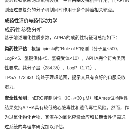
要通过铁依赖的过氧桥裂解产生自由基发挥抗疟作用，而APHA
则通过更复杂的分子机制同时作用于多个肿瘤相关靶点。
成药性评价与药代动力学
成药性参数分析
基于前述理化性质参数，APHA的成药性特征可总结如下：
类药性评估
：根据Lipinski的“Rule of 5”原则（分子量<500、
LogP<5、氢键供体<5、氢键受体<10），APHA完全符合类药
性要求。其分子量（284.35）、LogP（1.71）、
TPSA（72.83）均处于理想范围，提示其具有良好的口服吸收
潜力。
安全性预测
：hERG抑制阴性（IC₅₀>30 μM）和Ames试验阴性
结果支持APHA具有较低的心脏毒性和遗传毒性风险。然而，作
为过氧化物化合物，其潜在的氧化应激效应和长期毒性仍需通
过系统的毒理学研究加以评估。