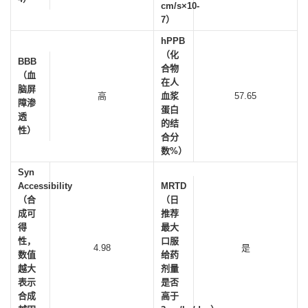
cm/s×10-
7）
hPPB
（化
BBB
合物
（血
在人
脑屏
高
血浆
57.65
障渗
蛋白
透
的结
性）
合分
数%）
Syn
Accessibility
MRTD
（合
（日
成可
推荐
得
最大
性，
口服
4.98
是
数值
给药
越大
剂量
表示
是否
合成
高于