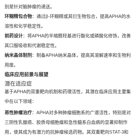
别是针对脑肿瘤的递送。
环糊精包合物
：通过β-环糊精或其衍生物包合，提高APHA的水
溶性和化学稳定性。
前药设计
：将APHA的半缩醛羟基进行酯化或磷酸化修饰，改善
其口服吸收和代谢稳定性。
纳米晶体制剂
：制备APHA纳米晶体，提高其溶解速率和生物利
用度。
临床应用前景与展望
潜在适应症
基于APHA的双重靶向机制和药理活性，其潜在临床应用主要集
中在以下领域：
恶性肿瘤治疗
：APHA对多种肿瘤细胞系的广谱活性，特别是对
三阴性乳腺癌、胶质母细胞瘤和急性髓系白血病的显著抑制作
用，使其成为有潜力的抗肿瘤候选药物。其双重靶向STAT-3和