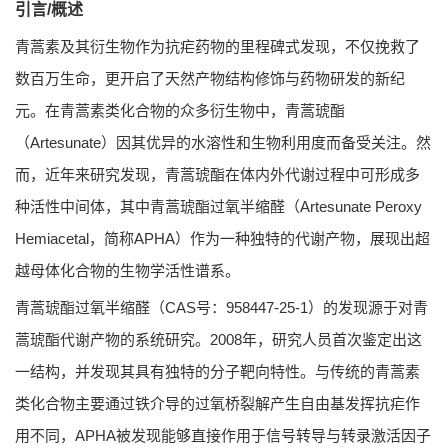
引言/概述
青蒿素及其衍生物作为抗疟药物的里程碑式发现，不仅挽救了
数百万生命，更开启了天然产物结构修饰与药物研发的新纪
元。在青蒿素类化合物的众多衍生物中，青蒿琥酯
（Artesunate）因其优异的水溶性和生物利用度而备受关注。然
而，近年来研究发现，青蒿琥酯在体内外代谢过程中可形成多
种活性中间体，其中青蒿琥酯过氧半缩醛（Artesunate Peroxy
Hemiacetal，简称APHA）作为一种独特的代谢产物，展现出超
越母体化合物的生物学活性谱系。
青蒿琥酯过氧半缩醛（CAS号：958447-25-1）的发现源于对青
蒿琥酯代谢产物的系统研究。2008年，研究人员首次鉴定出这
一结构，并发现其具有独特的分子靶向特性。与传统的青蒿素
类化合物主要通过铁介导的过氧桥裂解产生自由基发挥抗疟作
用不同，APHA被发现能够直接作用于信号转导与转录激活因子