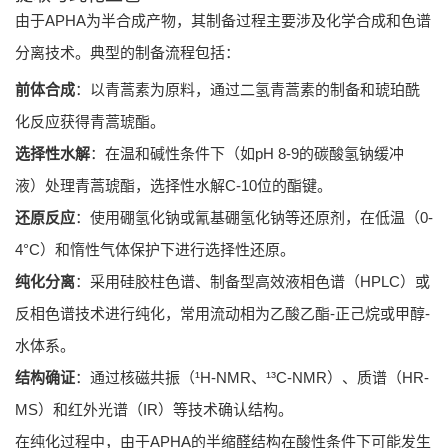
由于APHA为半合成产物，其制备过程主要涉及化学合成和色谱
分离技术。典型的制备流程包括：
前体合成
：以青蒿素为原料，通过二氢青蒿素的制备和琥珀酰
化反应获得青蒿琥酯。
选择性水解
：在温和碱性条件下（如pH 8-9的碳酸氢钠缓冲
液）处理青蒿琥酯，选择性水解C-10位的酯键。
还原反应
：使用硼氢化钠或氰基硼氢化钠等还原剂，在低温（0-
4°C）和惰性气体保护下进行选择性还原。
纯化分离
：采用硅胶柱色谱、制备型高效液相色谱（HPLC）或
反相色谱技术进行纯化，常用流动相为乙酸乙酯-正己烷或甲醇-
水体系。
结构确证
：通过核磁共振（¹H-NMR、¹³C-NMR）、质谱（HR-
MS）和红外光谱（IR）等技术确认结构。
在纯化过程中，由于APHA的半缩醛结构在酸性条件下可能发生