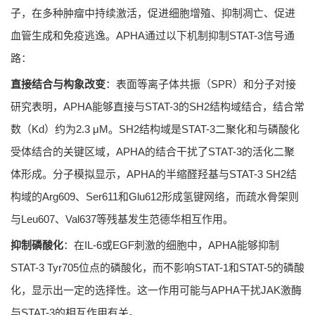
子，在多种肿瘤中持续激活，促进细胞增殖、抑制凋亡、促进
血管生成和免疫逃逸。APHA通过以下机制抑制STAT-3信号通
路：
直接结合与构象改变
：表面等离子体共振（SPR）和分子对接
研究表明，APHA能够直接与STAT-3的SH2结构域结合，结合常
数（Kd）约为2.3 μM。SH2结构域是STAT-3二聚化和与磷酸化
受体结合的关键区域，APHA的结合干扰了STAT-3的活化二聚
体形成。分子模拟显示，APHA的半缩醛羟基与STAT-3 SH2结
构域的Arg609、Ser611和Glu612形成氢键网络，而疏水骨架则
与Leu607、Val637等残基发生范德华相互作用。
抑制磷酸化
：在IL-6或EGF刺激的细胞中，APHA能够抑制
STAT-3 Tyr705位点的磷酸化，而不影响STAT-1和STAT-5的磷酸
化，显示出一定的选择性。这一作用可能与APHA干扰JAK激酶
与STAT-3的相互作用有关。