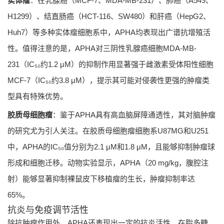
实体瘤
：在乳腺癌（MCF-7、MDA-MB-231）、肺癌（A549、
H1299）、结直肠癌（HCT-116、SW480）和肝癌（HepG2、
Huh7）等多种实体瘤细胞系中，APHA均表现出广谱抗增殖活
性。值得注意的是，APHA对三阴性乳腺癌细胞MDA-MB-
231（IC₅₀约1.2 μM）的抑制作用显著强于雌激素受体阳性细胞
MCF-7（IC₅₀约3.8 μM），提示其可能对侵袭性更强的肿瘤类
型具有特殊优势。
胶质母细胞瘤
：鉴于APHA具有高血脑屏障通透性，其对脑肿瘤
的研究尤为引人关注。在胶质母细胞瘤细胞系U87MG和U251
中，APHA的IC₅₀值分别为2.1 μM和1.8 μM，且能够抑制肿瘤球
形成和细胞迁移。动物实验显示，APHA（20 mg/kg，腹腔注
射）能够显著抑制裸鼠皮下移植瘤的生长，肿瘤抑制率达
65%。
抗炎与免疫调节活性
除抗肿瘤作用外，APHA还表现出一定的抗炎活性。在脂多糖