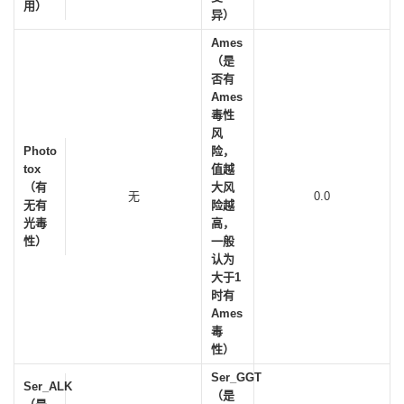
用）
异）
Ames
（是
否有
Ames
毒性
风
Photo
险，
tox
值越
（有
大风
无
0.0
无有
险越
光毒
高，
性）
一般
认为
大于1
时有
Ames
毒
性）
Ser_GGT
Ser_ALK
（是