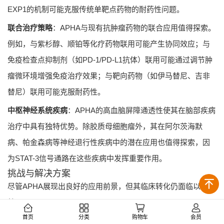
EXP1的机制可能克服传统单靶点药物的耐药性问题。
联合治疗策略
：APHA与现有抗肿瘤药物的联合应用值得探索。
例如，与紫杉醇、顺铂等化疗药物联用可能产生协同效应；与
免疫检查点抑制剂（如PD-1/PD-L1抗体）联用可能通过调节肿
瘤微环境增强免疫治疗效果；与靶向药物（如伊马替尼、吉非
替尼）联用可能克服耐药性。
中枢神经系统疾病
：APHA的高血脑屏障通透性使其在脑部疾病
治疗中具有独特优势。除胶质母细胞瘤外，其在阿尔茨海默
病、帕金森病等神经退行性疾病中的潜在应用也值得探索，因
为STAT-3信号通路在这些疾病中发挥重要作用。
挑战与解决方案
尽管APHA展现出良好的应用前景，但其临床转化仍面临以下挑
战：
首页
分类
购物车
会员
代谢不稳定性
：APHA的过氧桥结构在体内易被还原裂解，导致