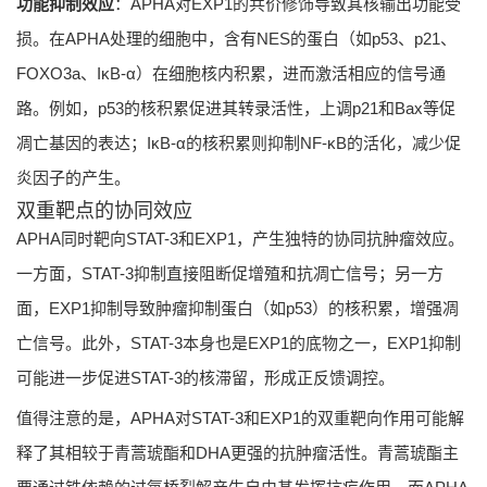
功能抑制效应
：APHA对EXP1的共价修饰导致其核输出功能受
损。在APHA处理的细胞中，含有NES的蛋白（如p53、p21、
FOXO3a、IκB-α）在细胞核内积累，进而激活相应的信号通
路。例如，p53的核积累促进其转录活性，上调p21和Bax等促
凋亡基因的表达；IκB-α的核积累则抑制NF-κB的活化，减少促
炎因子的产生。
双重靶点的协同效应
APHA同时靶向STAT-3和EXP1，产生独特的协同抗肿瘤效应。
一方面，STAT-3抑制直接阻断促增殖和抗凋亡信号；另一方
面，EXP1抑制导致肿瘤抑制蛋白（如p53）的核积累，增强凋
亡信号。此外，STAT-3本身也是EXP1的底物之一，EXP1抑制
可能进一步促进STAT-3的核滞留，形成正反馈调控。
值得注意的是，APHA对STAT-3和EXP1的双重靶向作用可能解
释了其相较于青蒿琥酯和DHA更强的抗肿瘤活性。青蒿琥酯主