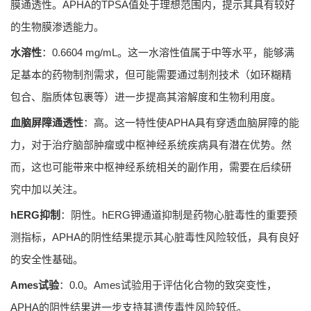
膜通透性。APHA的TPSA值处于理想范围内，提示其具有较好
的生物膜渗透能力。
水溶性
：0.6604 mg/mL。这一水溶性值属于中等水平，能够满
足基本的药物制剂需求，但可能需要通过制剂技术（如环糊精
包合、脂质体包裹等）进一步提高其溶解度和生物利用度。
血脑屏障通透性
：高。这一特性使APHA具有穿透血脑屏障的能
力，对于治疗脑部肿瘤或中枢神经系统疾病具有潜在优势。然
而，这也可能带来中枢神经系统相关的副作用，需要在后续研
究中加以关注。
hERG抑制
：阴性。hERG钾通道抑制是药物心脏毒性的重要预
测指标，APHA的阴性结果提示其心脏毒性风险较低，具有良好
的安全性基础。
Ames试验
：0.0。Ames试验用于评估化合物的致突变性，
APHA的阴性结果进一步支持其遗传毒性风险较低。