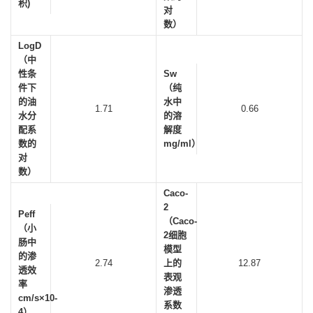
积)
对
数）
LogD
（中
性条
Sw
件下
（纯
的油
水中
1.71
0.66
水分
的溶
配系
解度
数的
mg/ml）
对
数）
Caco-
2
Peff
（Caco-
（小
2细胞
肠中
模型
的渗
2.74
上的
12.87
透效
表观
率
渗透
cm/s×10-
系数
4）