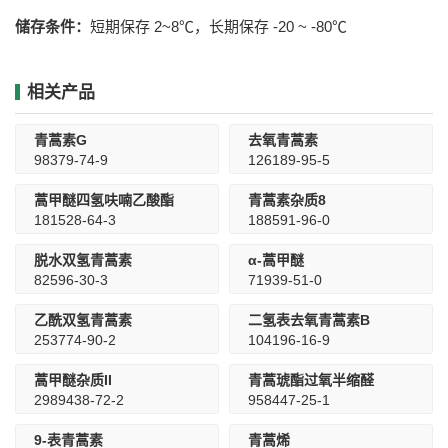
储存条件：
短期保存 2~8℃，长期保存 -20 ~ -80℃
相关产品
青蒿素G
去氧青蒿素
98379-74-9
126189-95-5
蒿甲醚四氢呋喃乙酸酯
青蒿素杂质8
181528-64-3
188591-96-0
脱水双氢青蒿素
α-蒿甲醚
82596-30-3
71939-51-0
乙酰双氢青蒿素
二氢表去氧青蒿素B
253774-90-2
104196-16-9
蒿甲醚杂质II
青蒿琥酯过氧半缩醛
2989438-72-2
958447-25-1
9-表青蒿素
青蒿烯