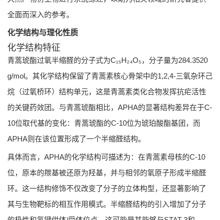
全面而深入的参考。
化学结构与理化性质
化学结构特征
青蒿琥酯过氧半缩醛的分子式为C₁₅H₂₄O₅，分子量为284.3520
g/mol。其化学结构保留了青蒿素核心骨架中的1,2,4-三氧杂环己
烷（过氧桥环）结构单元，这是青蒿素类化合物发挥抗疟活性
的关键药效团。与青蒿琥酯相比，APHA的显著结构差异在于C-
10位取代基的变化：青蒿琥酯的C-10位为琥珀酸酯基团，而
APHA则在该位置形成了一个半缩醛结构。
具体而言，APHA的化学结构可描述为：在青蒿素母核的C-10
位，原本的羰基被还原为羟基，并与相邻的氧原子形成半缩醛
环。这一结构修饰不仅改变了分子的立体构型，还显著影响了
其与生物靶标的相互作用模式。半缩醛结构的引入增加了分子
的极性和氢键供体/受体位点，这可能是其能够与STAT-3和