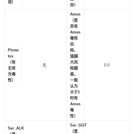
用）
异）
Ames
（是
否有
Ames
毒性
风
Photo
险，
tox
值越
（有
大风
无
0.0
无有
险越
光毒
高，
性）
一般
认为
大于1
时有
Ames
毒
性）
Ser_GGT
Ser_ALK
（是