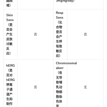
越困
3mg/kg/day）
难）
Resp
Skin
Sens
Sens
（化
（是
合物
否会
是否
产生
否
否
会产
皮肤
生呼
过敏
吸致
反
敏反
应）
应）
Chromosomal
hERG
aberr
（是
（有
否对
无导
hERG
致哺
钾离
否
乳动
无
子通
物细
道产
胞染
生抑
色体
制作
变