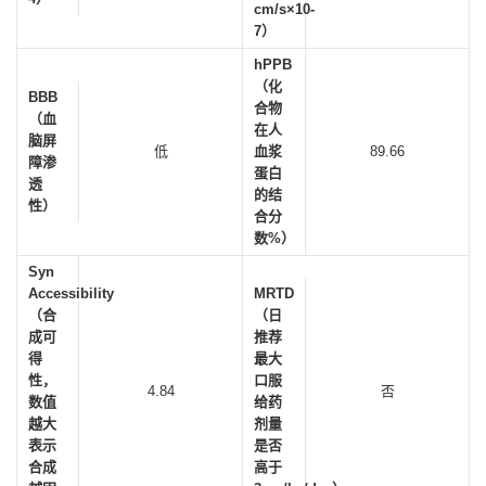
cm/s×10-
7）
hPPB
（化
BBB
合物
（血
在人
脑屏
低
血浆
89.66
障渗
蛋白
透
的结
性）
合分
数%）
Syn
Accessibility
MRTD
（合
（日
成可
推荐
得
最大
性，
口服
4.84
否
数值
给药
越大
剂量
表示
是否
合成
高于