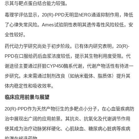
示其与靶点蛋白结合能力较强。
毒理学评估显示，20(R)-PPD无明显hERG通道抑制作用，降低
了心律失常风险。Ames试验阴性表明其遗传毒性风险较低，安
全性较好。
药代动力学研究尚处于初步阶段。已有体内研究表明，20(R)-
PPD在口服给药后血浆浓度较低，提示其生物利用度受限。代
谢途径主要通过肝脏CYP450酶系代谢，代谢产物活性有待进一
步研究。未来需通过制剂改良（如纳米载体、脂质体）提升其
体内稳定性和吸收效率。
临床应用前景与展望
20(R)-PPD作为天然产物衍生的多靶点小分子，在心血管疾病防
治中展现出广阔的应用前景。其抗炎、抗氧化及代谢调节作用
使其成为治疗动脉粥样硬化、心肌缺血、糖尿病心脏病等疾病
的潜在候选药物。