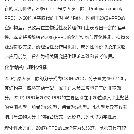
在的应用价值。20(R)-PPD是原人参二醇（Protopanaxadiol，
PPD）的20位羟基取代的非对映异构体，区别于20(S)-PPD的
空间构型，导致其在生物活性及药理作用上表现出一定的差异
性。本文将系统综述20(R)-PPD的化学结构与理化性质、植物来
源及提取方法、药理活性及作用机制、成药性评价以及未来临
床应用前景，旨在为相关研究提供理论基础和参考依据。
化学结构与理化性质
20(R)-原人参二醇的分子式为C30H52O3，分子量为460.7430。
其结构基于四环三萜骨架，属于原人参二醇型皂苷的非糖部
分。20(R)-PPD与20(S)-PPD的主要区别在于20位碳原子上羟基
的空间构型，前者为R构型，后者为S构型。此构型差异不仅影
响其与生物大分子的结合模式，还影响其药代动力学性质。
理化性质方面，20(R)-PPD的LogP值为6.3337，显示其具有较