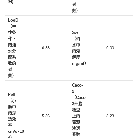
积)
对
数）
LogD
（中
性条
Sw
件下
（纯
的油
水中
6.33
0.00
水分
的溶
配系
解度
数的
mg/ml）
对
数）
Caco-
2
Peff
（Caco-
（小
2细胞
肠中
模型
的渗
5.36
上的
8.23
透效
表观
率
渗透
cm/s×10-
系数
4）