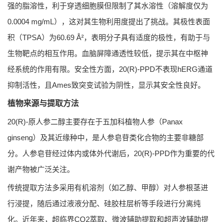
强的脂溶性，利于穿透细胞膜但限制了其水溶性（溶解度仅为
0.0004 mg/mL），这对其生物利用度提出了挑战。其极性表面
积（TPSA）为60.69 Å²，表明分子具有适度的极性，有助于与
生物靶点的相互作用。血脑屏障通透性较低，提示其在中枢神
经系统的作用有限。安全性方面，20(R)-PPD不表现hERG通道
抑制活性，且Ames致突变试验为阴性，显示其安全性良好。
植物来源与提取方法
20(R)-原人参二醇主要存在于五加科植物人参（Panax
ginseng）及其近缘种中，是人参皂苷类化合物的主要非糖部
分。人参皂苷经过体内或体外代谢后，20(R)-PPD作为重要的代
谢产物被广泛关注。
传统提取方法多采用有机溶剂（如乙醇、甲醇）对人参根茎进
行浸提，随后通过液液分配、硅胶柱层析等手段进行分离纯
化。近年来，超临界CO2萃取、微波辅助提取和超声波辅助提