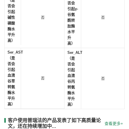
（是
否会
否会
引起γ-
引起
谷氨
碱性
否
否
酰转
磷酸
肽酶
酶水
水平
平升
升
高）
高）
Ser_AST
Ser_ALT
（是
（是
否会
否会
引起
引起
血清
血清
否
否
谷草
谷丙
转氨
转氨
酶水
酶水
平升
平升
高）
高）
客户使用普瑞法的产品发表了如下高质量论
查看更多+
文，还在持续增加中...