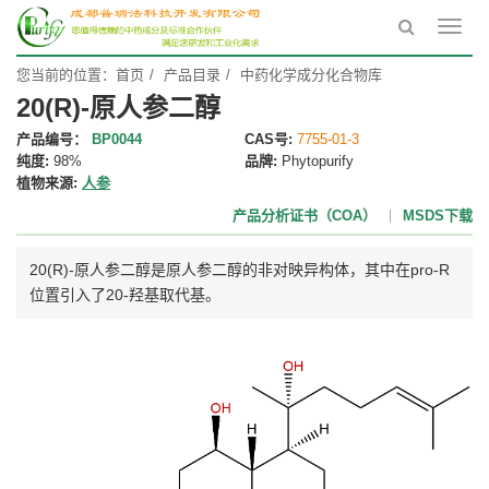
Toggl
navig
您当前的位置：
首页
产品目录
中药化学成分化合物库
20(R)-原人参二醇
产品编号：
BP0044
CAS号:
7755-01-3
纯度:
98%
品牌:
Phytopurify
植物来源:
人参
产品分析证书（COA）
MSDS下载
20(R)-原人参二醇是原人参二醇的非对映异构体，其中在pro-R
位置引入了20-羟基取代基。