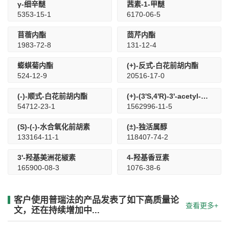
γ-细辛醚
茜素-1-甲醚
5353-15-1
6170-06-5
苜蓿内酯
茴芹内酯
1983-72-8
131-12-4
蟛蜞菊内酯
(+)-反式-白花前胡内酯
524-12-9
20516-17-0
(-)-顺式-白花前胡内酯
(+)-(3'S,4'R)-3'-acetyl-4'-isobutyrylkhellactone
54712-23-1
1562996-11-5
(S)-(-)-水合氧化前胡素
(±)-独活属醇
133164-11-1
118407-74-2
3'-羟基美洲花椒素
4-羟基香豆素
165900-08-3
1076-38-6
客户使用普瑞法的产品发表了如下高质量论
查看更多+
文，还在持续增加中...