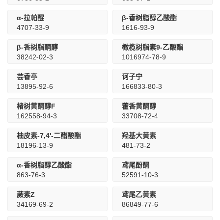
α-拉帕醌
β-香树脂醇乙酸酯
4707-33-9
1616-93-9
β-香树脂酮醇
橄榄树脂素9-乙酸酯
38242-02-3
1016974-78-9
芸香亭
诃子宁
13895-92-6
166833-80-3
楮树黄酮醇F
藿香黄酮醇
162558-94-3
33708-72-4
柚皮素-7,4'-二醋酸酯
羟基大黄素
18196-13-9
481-73-2
α-香树脂醇乙酸酯
鸢尾酚酮
863-76-3
52591-10-3
蕨素Z
鸢尾乙黄素
34169-69-2
86849-77-6