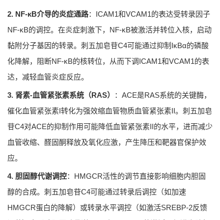
2. NF-κB介导的炎症通路
：ICAM1和VCAM1的表达受转录因子
NF-κB的调控。在炎症刺激下，NF-κB被激活并转位入核，启动
黏附分子基因的转录。刺五加皂苷C4可能通过抑制IκBα的磷酸
化降解，阻断NF-κB的核转位，从而下调ICAM1和VCAM1的表
达，减轻血管炎症反应。
3. 肾素-血管紧张素系统（RAS）
：ACE是RAS系统的关键酶，
催化血管紧张素I转化为强效缩血管物质血管紧张素II。刺五加皂
苷C4对ACE的抑制作用可能降低血管紧张素II的水平，进而减少
血管收缩、醛固酮释放及氧化应激，产生降压和靶器官保护效
应。
4. 胆固醇代谢调控
：HMGCR活性的调节直接影响细胞内胆固
醇的合成。刺五加皂苷C4可能通过转录后调控（如加速
HMGCR蛋白的降解）或转录水平调控（如激活SREBP-2反馈