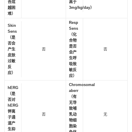
合成
高于
越困
3mg/kg/day）
难）
Resp
Skin
Sens
Sens
（化
（是
合物
否会
是否
产生
否
否
会产
皮肤
生呼
过敏
吸致
反
敏反
应）
应）
Chromosomal
hERG
aberr
（是
（有
否对
无导
hERG
致哺
钾离
否
乳动
无
子通
物细
道产
胞染
生抑
色体