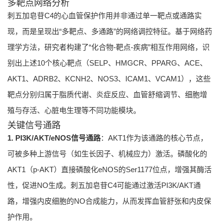
多靶点网络分析
刺五加皂苷C4的心血管保护作用并非通过单一靶点或通路实
现，而是呈现出“多靶点、多通路”的网络调控特征。基于网络药
理学方法，研究者构建了“化合物-靶点-疾病”相互作用网络，识
别出上述10个核心靶点（SELP、HMGCR、PPARG、ACE、
AKT1、ADRB2、KCNH2、NOS3、ICAM1、VCAM1），这些
靶点分别归属于脂质代谢、炎症反应、血管舒缩调节、细胞增
殖与存活、心脏电生理等不同功能模块。
关键信号通路
1. PI3K/AKT/eNOS信号通路
：AKT1作为该通路的核心节点，
可被多种上游信号（如生长因子、机械应力）激活。磷酸化的
AKT1（p-AKT）直接磷酸化eNOS的Ser1177位点，增强其酶活
性，促进NO生成。刺五加皂苷C4可能通过激活PI3K/AKT通
路，增强内皮细胞的NO合成能力，从而发挥血管舒张和内皮保
护作用。