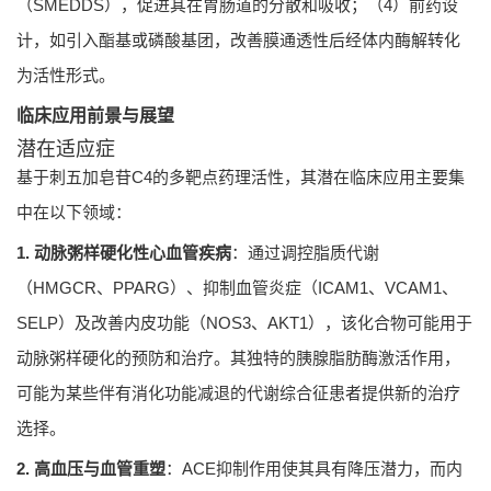
（SMEDDS），促进其在胃肠道的分散和吸收；（4）前药设
计，如引入酯基或磷酸基团，改善膜通透性后经体内酶解转化
为活性形式。
临床应用前景与展望
潜在适应症
基于刺五加皂苷C4的多靶点药理活性，其潜在临床应用主要集
中在以下领域：
1. 动脉粥样硬化性心血管疾病
：通过调控脂质代谢
（HMGCR、PPARG）、抑制血管炎症（ICAM1、VCAM1、
SELP）及改善内皮功能（NOS3、AKT1），该化合物可能用于
动脉粥样硬化的预防和治疗。其独特的胰腺脂肪酶激活作用，
可能为某些伴有消化功能减退的代谢综合征患者提供新的治疗
选择。
2. 高血压与血管重塑
：ACE抑制作用使其具有降压潜力，而内