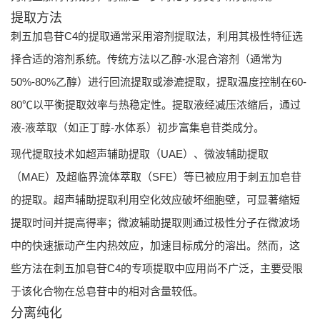
提取方法
刺五加皂苷C4的提取通常采用溶剂提取法，利用其极性特征选
择合适的溶剂系统。传统方法以乙醇-水混合溶剂（通常为
50%-80%乙醇）进行回流提取或渗漉提取，提取温度控制在60-
80℃以平衡提取效率与热稳定性。提取液经减压浓缩后，通过
液-液萃取（如正丁醇-水体系）初步富集皂苷类成分。
现代提取技术如超声辅助提取（UAE）、微波辅助提取
（MAE）及超临界流体萃取（SFE）等已被应用于刺五加皂苷
的提取。超声辅助提取利用空化效应破坏细胞壁，可显著缩短
提取时间并提高得率；微波辅助提取则通过极性分子在微波场
中的快速振动产生内热效应，加速目标成分的溶出。然而，这
些方法在刺五加皂苷C4的专项提取中应用尚不广泛，主要受限
于该化合物在总皂苷中的相对含量较低。
分离纯化