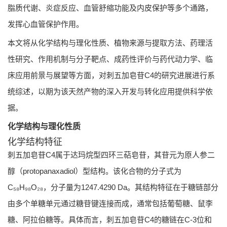
脂质代谢、炎症反应、血管舒缩功能及内皮保护等多个通路，
发挥心血管保护作用。
本文将从化学结构与理化性质、植物来源与提取方法、药理活
性研究、作用机制与分子靶点、成药性评价与药代动力学、临
床应用前景与展望等方面，对刺五加皂苷C4的研究进展进行系
统综述，以期为该天然产物的深入开发与转化应用提供科学依
据。
化学结构与理化性质
化学结构特征
刺五加皂苷C4属于达玛烷型四环三萜皂苷，其苷元为原人参二
醇（protopanaxadiol）型结构。该化合物的分子式为
C₅₈H₉₈O₂₈，分子量为1247.4290 Da。其结构特征在于糖链部分
由多个单糖单元通过糖苷键连接而成，通常包括葡萄糖、鼠李
糖、阿拉伯糖等。具体而言，刺五加皂苷C4的糖链在C-3位和