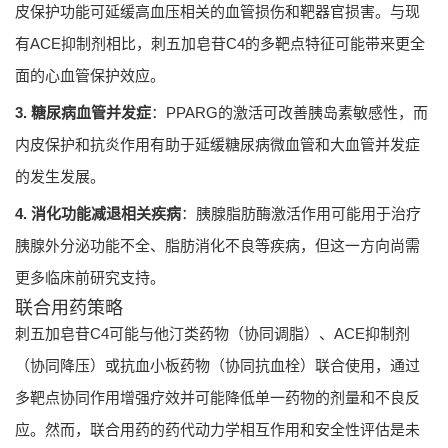
皮保护功能可延缓高血压相关的血管损伤和靶器官损害。与现
有ACE抑制剂相比，刺五加皂苷C4的多靶点特征可能带来更全
面的心血管保护效应。
3. 糖尿病血管并发症
：PPARG的激活可改善胰岛素敏感性，而
内皮保护和抗炎作用有助于延缓糖尿病微血管和大血管并发症
的发生发展。
4. 消化功能减退相关疾病
：胰腺脂肪酶激活作用可能用于治疗
胰腺外分泌功能不全、脂肪消化不良等疾病，但这一方向尚需
更多临床前研究支持。
联合用药策略
刺五加皂苷C4可能与他汀类药物（协同调脂）、ACE抑制剂
（协同降压）或抗血小板药物（协同抗血栓）联合使用，通过
多靶点协同作用增强疗效并可能降低单一药物的剂量和不良反
应。然而，联合用药的药代动力学相互作用和安全性评估是未