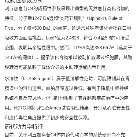
成药性参数分析
刺五加皂苷C4的成药性参数呈现出典型的天然皂苷类化合物的
特征。分子量1247 Da远超“类药五规则”（Lipinski’s Rule of
Five，分子量<500 Da）的阈值，这通常意味着该化合物在口服
吸收方面面临挑战。LogP值为2.4626，符合-0.4至5.6的可接受
范围，表明其亲脂性适中。然而，TPSA高达398.66 Å²（远高于
140 Å²的阈值），提示该化合物难以被动扩散通过细胞膜，其跨
膜转运可能依赖于载体介导的主动转运或内吞作用。
水溶性（0.1458 mg/mL）属于低溶解性范畴，可能限制其在胃
肠道中的溶出速率。血脑屏障透过性低，有利于降低中枢神经
系统不良反应风险，但同时也限制了其在脑部疾病治疗中的应
用。hERG抑制阴性及Ames试验阴性结果，分别从心脏安全性
和遗传毒性角度提供了初步的安全性保障。
药代动力学特征
目前，关于刺五加皂苷C4体内药代动力学的系统研究尚不充